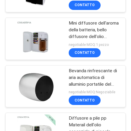
stazione termale per
CONTATTO
l'introduzione sul
mercato dell'aroma
Mini diffusore dell'aroma
della batteria, bello
diffusore dell'olio
essenziale 100 ml di
negotiable MOQ:1 pezzo
capacità
CONTATTO
Bevanda rinfrescante di
aria automatica di
alluminio portatile del
nastro sveglio con la
negotiable MOQ:Negoziabile
bottiglia di vetro 60ml
CONTATTO
Diffusore a pile pp
Materail dell'olio