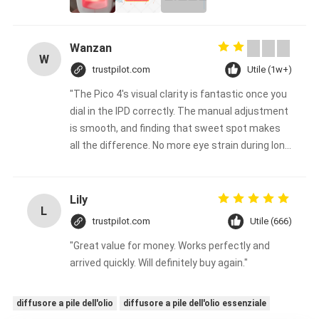
Wanzan
W
trustpilot.com
Utile (1w+)
"The Pico 4's visual clarity is fantastic once you
dial in the IPD correctly. The manual adjustment
is smooth, and finding that sweet spot makes
all the difference. No more eye strain during long
sessions. Highly recommend taking the time to
set it up properly!""The Pico 4's visual clarity is
fantastic once you dial in the IPD correctly. The
Lily
L
manual adjustment is smooth, and finding that
trustpilot.com
Utile (666)
sweet spot makes all the difference. No more
"Great value for money. Works perfectly and
eye strain during long sessions. Highly
arrived quickly. Will definitely buy again."
recommend taking the time to set it up
properly!""The Pico 4's visual clarity is fantastic
once you dial in the IPD correctly. The manual
diffusore a pile dell'olio
diffusore a pile dell'olio essenziale
adjustment is smooth, and finding that sweet