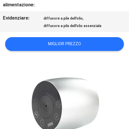
CONTATTICI
alimentazione:
Evidenziare:
,
diffusore a pile dell'olio
NOTIZIE
diffusore a pile dell'olio essenziale
RICHIEDA
MIGLIOR PREZZO
UNA
CITAZIONE
MAPPA
DEL
SITO