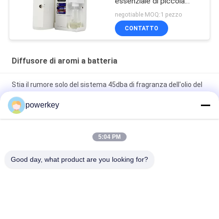
essenziale di piccola
zona per camera di
negotiable MOQ:1 pezzo
albergo
CONTATTO
Diffusore di aromi a batteria
Stia il rumore solo del sistema 45dba di fragranza dell'olio del
profumo del fan del diffusore dell'aroma della batteria
powerkey
Nebulizzatore a pile del profumo del diffusore di aromaterapia
della camera da letto principale
5:04 PM
Colore semplice bianco essenziale dell'umidificatore 100ml
Good day, what product are you looking for?
del diffusore dell'olio dei purificatori dell'aria dell'aroma
Categorie popolari
Tutti