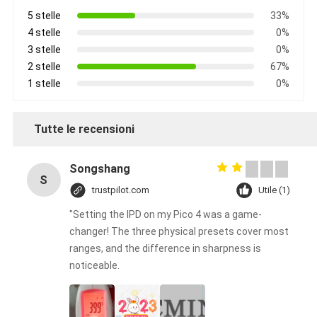
5 stelle
33%
4 stelle
0%
3 stelle
0%
2 stelle
67%
1 stelle
0%
Tutte le recensioni
Songshang
S
trustpilot.com
Utile (1)
"Setting the IPD on my Pico 4 was a game-
changer! The three physical presets cover most
ranges, and the difference in sharpness is
noticeable.