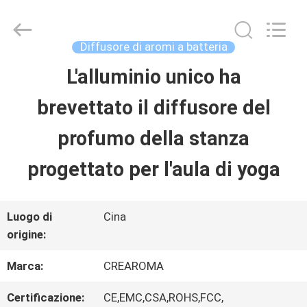
China
Water
Meter
Online
Diffusore di aromi a batteria
Market.
All
L'alluminio unico ha
CASA
Rights
Reserved.
brevettato il diffusore del
Developed
by
PRODOTTI
ECER
profumo della stanza
progettato per l'aula di yoga
VIDEO
Luogo di
Cina
MOSTRA
origine:
VR
Marca:
CREAROMA
Certificazione:
CE,EMC,CSA,ROHS,FCC,