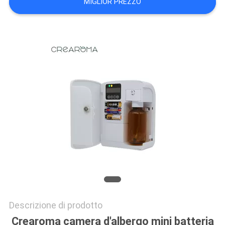
MIGLIOR PREZZO
UNA
CITAZIONE
MAPPA
DEL
SITO
POLITICA
SULLA
PRIVACY
Descrizione di prodotto
Crearoma camera d'albergo mini batteria