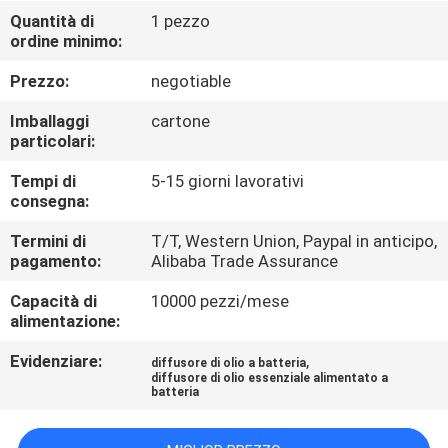
Quantità di
1 pezzo
GIRO
ordine minimo:
DELLA
Prezzo:
negotiable
FABBRICA
Imballaggi
cartone
particolari:
CONTROLLO
Tempi di
5-15 giorni lavorativi
consegna:
DI
QUALITÀ
Termini di
T/T, Western Union, Paypal in anticipo,
pagamento:
Alibaba Trade Assurance
Capacità di
10000 pezzi/mese
CONTATTICI
alimentazione:
Evidenziare:
,
diffusore di olio a batteria
NOTIZIE
diffusore di olio essenziale alimentato a
batteria
RICHIEDA