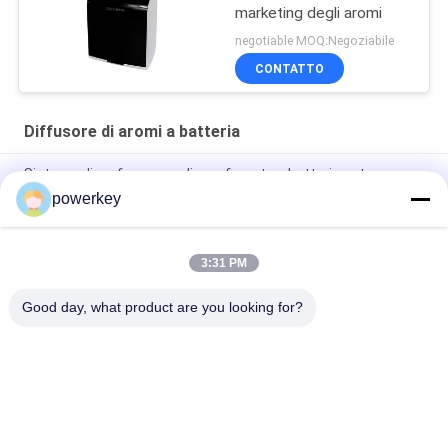
marketing degli aromi
negotiable MOQ:Negoziabile
CONTATTO
Diffusore di aromi a batteria
Sistema di profumo per olio profumato a batteria autonoma,
diffusore di aroma, ventilatore 45dba Rumore
powerkey
Il diffusore di aromaterapia a batteria del dormitorio principale
3:31 PM
Purificatori d'aria aromatici Diffusore di olio essenziale
Umidificatore 100 ml Bianco Colore semplice
Good day, what product are you looking for?
Categorie popolari
Tutti
Macchina Del 
Macchina Diffusore 
Diffusore Dell'aroma
Di Profumo