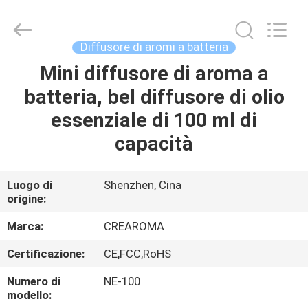
Water
Meter
Online
Market.
All
Diffusore di aromi a batteria
Rights
Reserved.
Mini diffusore di aroma a
CASA
Developed
by
ECER
batteria, bel diffusore di olio
PRODOTTI
essenziale di 100 ml di
capacità
VIDEO
Luogo di
Shenzhen, Cina
origine:
MOSTRA
VR
Marca:
CREAROMA
Certificazione:
CE,FCC,RoHS
CIRCA
Numero di
NE-100
NOI
modello: