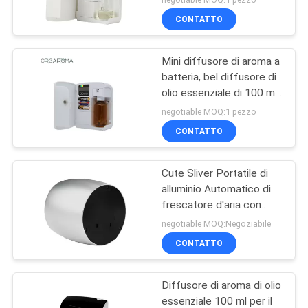
CONTATTO
Mini diffusore di aroma a
batteria, bel diffusore di
olio essenziale di 100 ml
di capacità
negotiable MOQ:1 pezzo
CONTATTO
Cute Sliver Portatile di
alluminio Automatico di
frescatore d'aria con
bottiglia di vetro da 60 ml
negotiable MOQ:Negoziabile
CONTATTO
Diffusore di aroma di olio
essenziale 100 ml per il