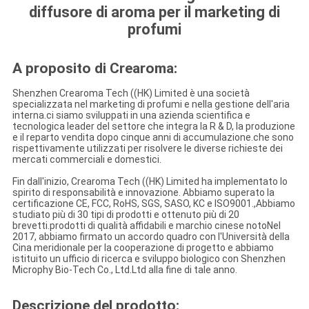
diffusore di aroma per il marketing di
profumi
A proposito di Crearoma:
Shenzhen Crearoma Tech ((HK) Limited è una società
specializzata nel marketing di profumi e nella gestione dell'aria
interna.ci siamo sviluppati in una azienda scientifica e
tecnologica leader del settore che integra la R & D, la produzione
e il reparto vendita dopo cinque anni di accumulazione.che sono
rispettivamente utilizzati per risolvere le diverse richieste dei
mercati commerciali e domestici.
Fin dall'inizio, Crearoma Tech ((HK) Limited ha implementato lo
spirito di responsabilità e innovazione. Abbiamo superato la
certificazione CE, FCC, RoHS, SGS, SASO, KC e ISO9001.,Abbiamo
studiato più di 30 tipi di prodotti e ottenuto più di 20
brevetti.prodotti di qualità affidabili e marchio cinese notoNel
2017, abbiamo firmato un accordo quadro con l'Università della
Cina meridionale per la cooperazione di progetto e abbiamo
istituito un ufficio di ricerca e sviluppo biologico con Shenzhen
Microphy Bio-Tech Co., Ltd.Ltd alla fine di tale anno.
Descrizione del prodotto: