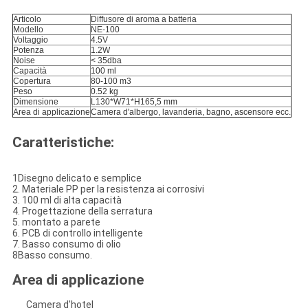
Articolo
Diffusore di aroma a batteria
Modello
NE-100
Voltaggio
4.5V
Potenza
1.2W
Noise
< 35dba
Capacità
100 ml
Copertura
80-100 m3
Peso
0.52 kg
Dimensione
L130*W71*H165,5 mm
Area di applicazione
Camera d'albergo, lavanderia, bagno, ascensore ecc.
Caratteristiche:
1Disegno delicato e semplice
2. Materiale PP per la resistenza ai corrosivi
3. 100 ml di alta capacità
4. Progettazione della serratura
5. montato a parete
6. PCB di controllo intelligente
7. Basso consumo di olio
8Basso consumo.
Area di applicazione
Camera d'hotel