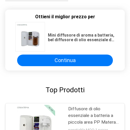
Ottieni il miglior prezzo per
Mini diffusore di aroma a batteria,
bel diffusore di olio essenziale di
100 ml di capacità
Continua
Top Prodotti
Diffusore di olio
essenziale a batteria a
piccola area PP Materail
per camera d'albergo
negotiable MOQ:1 pezzo