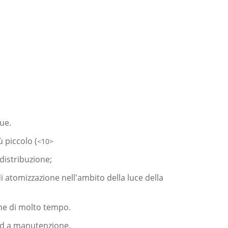
ue.
 piccolo (
<10>
distribuzione;
di atomizzazione nell'ambito della luce della
one di molto tempo.
 ed a manutenzione.