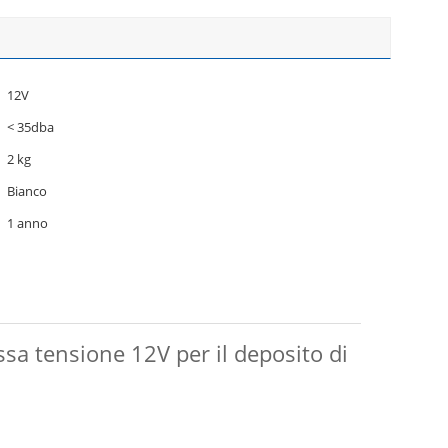
12V
< 35dba
2 kg
Bianco
1 anno
assa tensione 12V per il deposito di