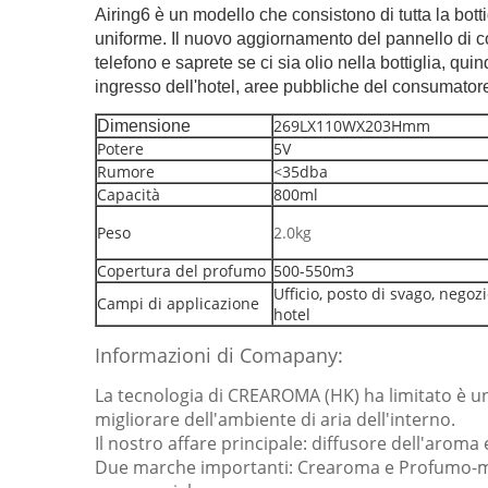
Airing6 è un modello che consistono di tutta la bott
uniforme. Il nuovo aggiornamento del pannello di con
telefono e saprete se ci sia olio nella bottiglia, qu
ingresso dell'hotel, aree pubbliche del consumator
269LX110WX203Hmm
Dimensione
Potere
5V
Rumore
<35dba
Capacità
800ml
Peso
2.0kg
Copertura del profumo
500-550m3
Ufficio, posto di svago, negoz
Campi di applicazione
hotel
Informazioni di Comapany:
La tecnologia di CREAROMA (HK) ha limitato è una
migliorare dell'ambiente di aria dell'interno.
Il nostro affare principale: diffusore dell'aroma 
Due marche importanti: Crearoma e Profumo-mosca