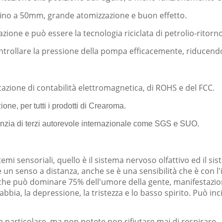
è fino a 50mm, grande atomizzazione e buon effetto.
one e può essere la tecnologia riciclata di petrolio-ritorno. 
ntrollare la pressione della pompa efficacemente, riducendo
icazione di contabilità elettromagnetica, di ROHS e del FCC.
ione, per tutti i prodotti di Crearoma.
genzia di terzi autorevole internazionale come SGS e SUO.
temi sensoriali, quello è il sistema nervoso olfattivo ed il s
 è un senso a distanza, anche se è una sensibilità che è con 
no che può dominare 75% dell'umore della gente, manifestazi
bbia, la depressione, la tristezza e lo basso spirito. Può incit
a particolare, ma non potete non rifiutare mai di respirare.