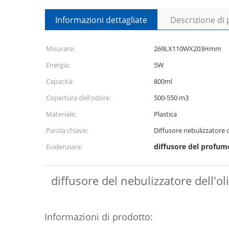
Informazioni dettagliate
Descrizione di
Misurare:
269LX110WX203Hmm
Energia:
5W
Capacità:
800ml
Copertura dell'odore:
500-550 m3
Materiale:
Plastica
Parola chiave:
Diffusore nebulizzatore 
diffusore del profumo
Evidenziare:
diffusore del nebulizzatore dell'ol
Informazioni di prodotto: