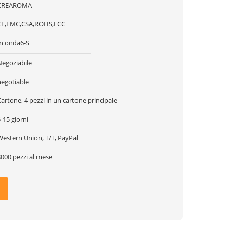
CREAROMA
CE,EMC,CSA,ROHS,FCC
In onda6-S
Negoziabile
negotiable
artone, 4 pezzi in un cartone principale
-15 giorni
Western Union, T/T, PayPal
8000 pezzi al mese