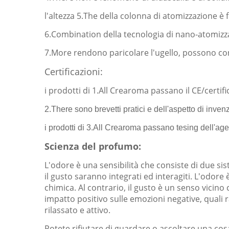
l'altezza 5.The della colonna di atomizzazione 
6.Combination della tecnologia di nano-atomizzazi
7.More rendono paricolare l'ugello, possono co
Certificazioni:
i prodotti di 1.All Crearoma passano il CE/certif
2.There sono brevetti pratici e dell'aspetto di invenz
i prodotti di 3.All Crearoma passano tesing dell'a
Scienza del profumo:
L'odore è una sensibilità che consiste di due sis
il gusto saranno integrati ed interagiti. L'odore
chimica. Al contrario, il gusto è un senso vici
impatto positivo sulle emozioni negative, quali ra
rilassato e attivo.
Potete rifiutare di guardare o ascoltare una cos