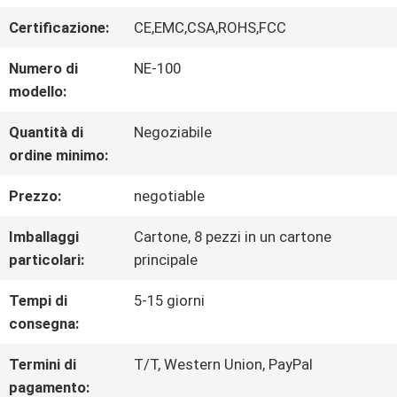
CIRCA
Certificazione:
CE,EMC,CSA,ROHS,FCC
NOI
Numero di
NE-100
modello:
GIRO
Quantità di
Negoziabile
DELLA
ordine minimo:
FABBRICA
Prezzo:
negotiable
Imballaggi
Cartone, 8 pezzi in un cartone
CONTROLLO
particolari:
principale
DI
Tempi di
5-15 giorni
consegna:
QUALITÀ
Termini di
T/T, Western Union, PayPal
pagamento: