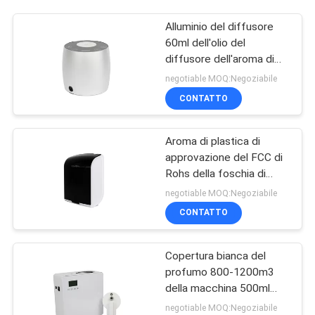
Alluminio del diffusore
60ml dell'olio del
diffusore dell'aroma di
prezzi di vendita diretta
negotiable MOQ:Negoziabile
della fabbrica mini
CONTATTO
Aroma di plastica di
approvazione del FCC di
Rohs della foschia di
Parfum dello spruzzatore
negotiable MOQ:Negoziabile
del profumo della
CONTATTO
macchina astuta fine
dell'aria
Copertura bianca del
profumo 800-1200m3
della macchina 500ml
dell'aria del profumo di
negotiable MOQ:Negoziabile