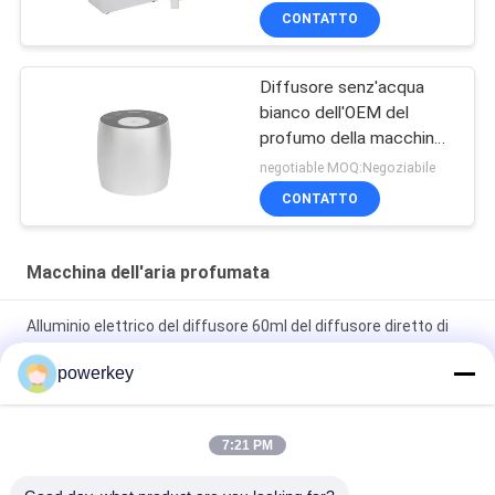
Difusores Aromaterapia
CONTATTO
Diffusore senz'acqua
bianco dell'OEM del
profumo della macchina
materiale di alluminio
negotiable MOQ:Negoziabile
60ml dell'aria mini
CONTATTO
Macchina dell'aria profumata
Alluminio elettrico del diffusore 60ml del diffusore diretto di
vendita di fabbricazione della Cina mini
powerkey
Alluminio del diffusore 60ml dell'olio essenziale dell'aroma di
prezzi di vendita diretta della fabbrica mini
7:21 PM
diffusore 1.57W dell'aria di aromaterapia della macchina del