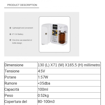
Dimensione
130 (L) X71 (W) X165.5 (H) millimetro
Tensione
4.5V
Potere
1.57W
Rumore
<35dba
Capacità
100ml
Peso
0.52kg
Copertura del
80-100m3