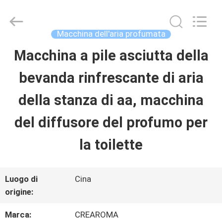
China
Water
Meter
Online
Macchina dell'aria profumata
Market.
All
Macchina a pile asciutta della
CASA
Rights
Reserved.
bevanda rinfrescante di aria
Developed
by
PRODOTTI
ECER
della stanza di aa, macchina
del diffusore del profumo per
VIDEO
la toilette
MOSTRA
Luogo di
Cina
VR
origine:
Marca:
CREAROMA