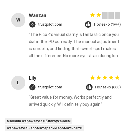
Wanzan
W
trustpilot.com
Полезно (1w+)
"The Pico 4's visual clarity is fantastic once you
dial in the IPD correctly. The manual adjustment
is smooth, and finding that sweet spot makes
all the difference. No more eye strain during long
sessions. Highly recommend taking the time to
set it up properly!""The Pico 4's visual clarity is
fantastic once you dial in the IPD correctly. The
Lily
L
manual adjustment is smooth, and finding that
trustpilot.com
Полезно (666)
sweet spot makes all the difference. No more
"Great value for money. Works perfectly and
eye strain during long sessions. Highly
arrived quickly. Will definitely buy again."
recommend taking the time to set it up
properly!""The Pico 4's visual clarity is fantastic
once you dial in the IPD correctly. The manual
машина отражетеля благоуханием
adjustment is smooth, and finding that sweet
отражетель ароматерапии ароматности