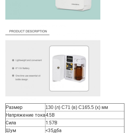
Размер
130 (л) С71 (в) С165.5 (х) мм
Напряжение тока
4.5В
Сила
1.57В
Шум
<35дба