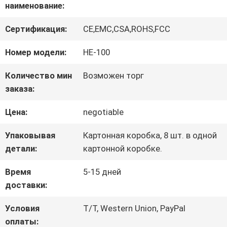
наименование:
О
Сертификация:
CE,EMC,CSA,ROHS,FCC
НАС
Номер модели:
НЕ-100
Количество мин
Возможен торг
ПУТЕШЕСТВИЕ
заказа:
ФАБРИКИ
Цена:
negotiable
Упаковывая
Картонная коробка, 8 шт. в одной
ПРОВЕРКА
детали:
картонной коробке.
КАЧЕСТВА
Время
5-15 дней
доставки:
СВЯЖИТЕСЬ
Условия
T/T, Western Union, PayPal
оплаты: