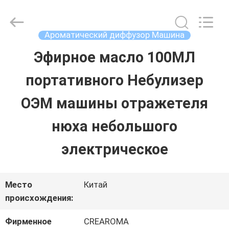
Water
Meter
Online
Market.
Ароматический диффузор Машина
All
Rights
Эфирное масло 100МЛ
ДОМ
Reserved.
Developed
портативного Небулизер
by
ECER
ПРОДУКТЫ
ОЭМ машины отражетеля
нюха небольшого
РОЛИКИ
электрическое
VR
Место
Китай
-
происхождения:
ШОУ
Фирменное
CREAROMA