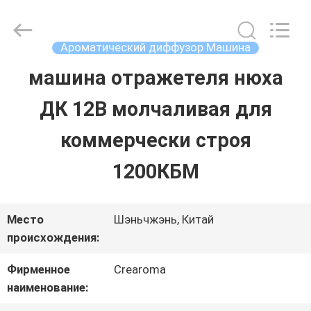
Water
Meter
Online
Market.
Ароматический диффузор Машина
All
Rights
машина отражетеля нюха
ДОМ
Reserved.
Developed
ДК 12В молчаливая для
by
ECER
ПРОДУКТЫ
коммерчески строя
1200КБМ
РОЛИКИ
Место
Шэньчжэнь, Китай
VR
происхождения:
-
Фирменное
Crearoma
наименование:
ШОУ