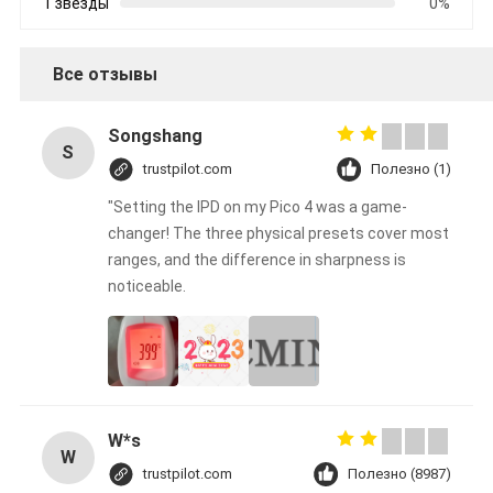
1 звезды
0%
Все отзывы
Songshang
S
trustpilot.com
Полезно (1)
"Setting the IPD on my Pico 4 was a game-
changer! The three physical presets cover most
ranges, and the difference in sharpness is
noticeable.
W*s
W
trustpilot.com
Полезно (8987)