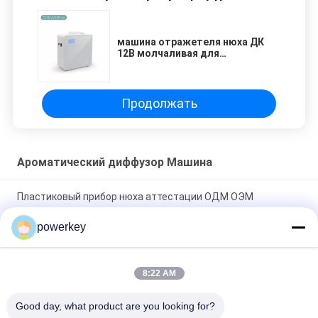
машина отражетеля нюха ДК
12В молчаливая для
коммерчески строя 1200КБМ
Продолжать
Ароматический диффузор Машина
Пластиковый прибор нюха аттестации ОДМ ОЭМ
передачи ароматности машины отражетеля нюха 800мл
powerkey
Дизайн домашнего цвета мычки машины отражетеля нюха
пользы красивый с алюминиевым кожухом
8:22 AM
Эфирное масло 100МЛ портативного Небулизер ОЭМ
Good day, what product are you looking for?
машины отражетеля нюха небольшого электрическое