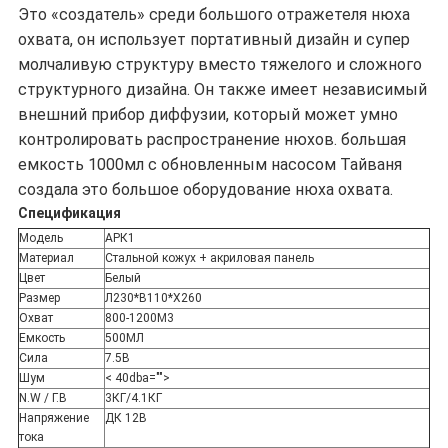
Это «создатель» среди большого отражетеля нюха
охвата, он использует портативный дизайн и супер
молчаливую структуру вместо тяжелого и сложного
структурного дизайна. Он также имеет независимый
внешний прибор диффузии, который может умно
контролировать распространение нюхов. большая
емкость 1000мл с обновленным насосом Тайваня
создала это большое оборудование нюха охвата.
Спецификация
Модель
АРК1
Материал
Стальной кожух + акриловая панель
Цвет
Белый
Размер
Л230*В110*Х260
Охват
800-1200М3
Емкость
500МЛ
Сила
7.5В
Шум
< 40dba="">
N.W / Г.В
3КГ/4.1КГ
Напряжение
ДК 12В
тока