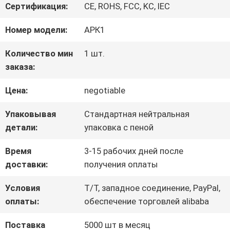
Сертификация:
CE, ROHS, FCC, KC, IEC
О
Номер модели:
АРК1
НАС
Количество мин
1 шт.
заказа:
ПУТЕШЕСТВИЕ
Цена:
negotiable
ФАБРИКИ
Упаковывая
Стандартная нейтральная
детали:
упаковка с пеной
ПРОВЕРКА
Время
3-15 рабочих дней после
доставки:
получения оплаты
КАЧЕСТВА
Условия
T/T, западное соединение, PayPal,
оплаты:
обеспечение торговлей alibaba
СВЯЖИТЕСЬ
Поставка
5000 шт в месяц