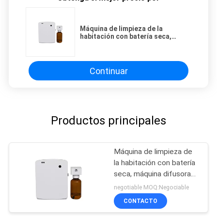
Máquina de limpieza de la
habitación con batería seca,
máquina difusora de olores para
el baño
Continuar
Productos principales
Máquina de limpieza de
la habitación con batería
seca, máquina difusora
de olores para el baño
negotiable MOQ:Negociable
CONTACTO