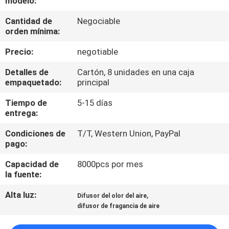
modelo:
VIAJE
Cantidad de
Negociable
orden mínima:
DE
Precio:
negotiable
LA
FÁBRICA
Detalles de
Cartón, 8 unidades en una caja
empaquetado:
principal
Tiempo de
5-15 días
CONTROL
entrega:
DE
Condiciones de
T/T, Western Union, PayPal
CALIDAD
pago:
Capacidad de
8000pcs por mes
ÉNTRENOS
la fuente:
EN
Alta luz:
,
Difusor del olor del aire
CONTACTO
difusor de fragancia de aire
CON