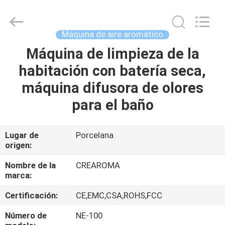
China
Water
Meter
Online
Market.
Máquina de aire aromático
All
Rights
Reserved.
Máquina de limpieza de la
HOGAR
Developed
by
habitación con batería seca,
ECER
PRODUCTOS
máquina difusora de olores
para el baño
VIDEOS
Lugar de
Porcelana
origen:
VR
SHOW
Nombre de la
CREAROMA
marca:
SOBRE
Certificación:
CE,EMC,CSA,ROHS,FCC
NOSOTROS
Número de
NE-100