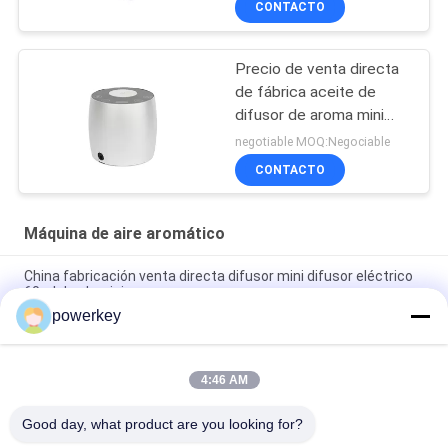
CONTACTO
aprobación Fcc
Precio de venta directa
de fábrica aceite de
difusor de aroma mini
difusor de 60 ml de
negotiable MOQ:Negociable
aluminio
CONTACTO
Máquina de aire aromático
China fabricación venta directa difusor mini difusor eléctrico
60ml de aluminio
powerkey
Precio de venta directa de fábrica aceite esencial de aroma
mini difusor de 60 ml de aluminio
4:46 AM
Máquina de difusión de aceites esenciales premium de 100 ml
Aromaterapia Diffusor de aire 1.57W
Good day, what product are you looking for?