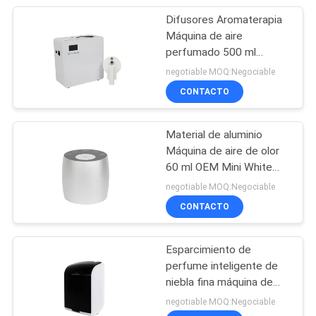
Difusores Aromaterapia
Máquina de aire
perfumado 500 ml
Blanco 800-1200m3
negotiable MOQ:Negociable
Cobertura de olor
CONTACTO
Material de aluminio
Máquina de aire de olor
60 ml OEM Mini White
Diffuser sin agua
negotiable MOQ:Negociable
CONTACTO
Esparcimiento de
perfume inteligente de
niebla fina máquina de
aire perfumado plástico
negotiable MOQ:Negociable
Rohs Aroma de