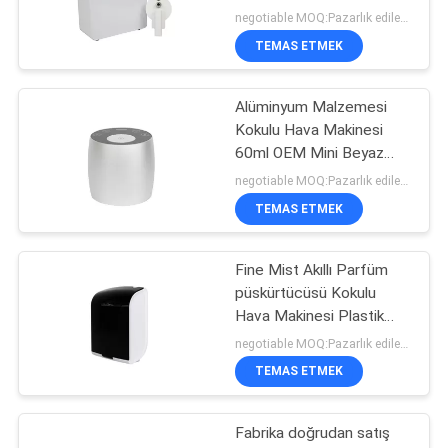
1200m3 Kokulu Kapsama
negotiable MOQ:Pazarlık edilebilir
TEMAS ETMEK
Alüminyum Malzemesi
Kokulu Hava Makinesi
60ml OEM Mini Beyaz
Susuz Diffuser
negotiable MOQ:Pazarlık edilebilir
TEMAS ETMEK
Fine Mist Akıllı Parfüm
püskürtücüsü Kokulu
Hava Makinesi Plastik
Rohs Fcc Onay Aroması
negotiable MOQ:Pazarlık edilebilir
TEMAS ETMEK
Fabrika doğrudan satış