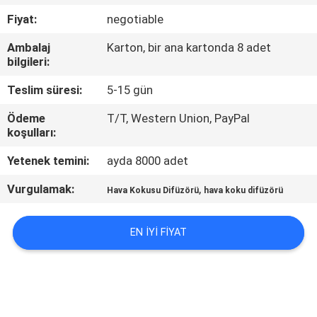
Fiyat:
negotiable
FABRIKA
Ambalaj
Karton, bir ana kartonda 8 adet
TURU
bilgileri:
Teslim süresi:
5-15 gün
KALITE
Ödeme
T/T, Western Union, PayPal
KONTROL
koşulları:
Yetenek temini:
ayda 8000 adet
BIZIMLE
Vurgulamak:
,
ILETIŞIME
Hava Kokusu Difüzörü
hava koku difüzörü
GEÇIN
EN IYI FIYAT
HABERLER
BIR