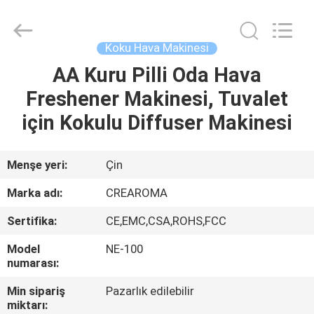
Meter
Online
Market.
All
Rights
Koku Hava Makinesi
Reserved.
Developed
AA Kuru Pilli Oda Hava
EV
by
ECER
Freshener Makinesi, Tuvalet
ÜRÜN:%
için Kokulu Diffuser Makinesi
S
Menşe yeri:
Çin
VİDEOLAR
Marka adı:
CREAROMA
Sertifika:
CE,EMC,CSA,ROHS,FCC
VR
Model
NE-100
GÖSTERISI
numarası:
Min sipariş
Pazarlık edilebilir
HAKKIMIZDA
miktarı: