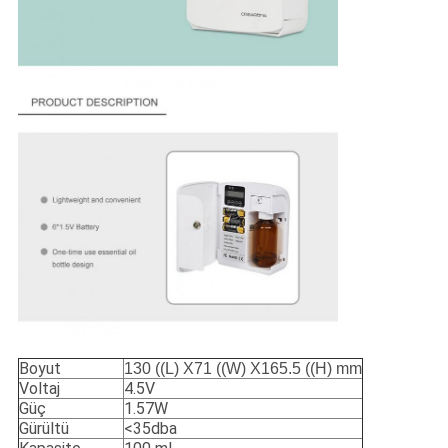
Boyut
130 ((L) X71 ((W) X165.5 ((H) mm
Voltaj
4.5V
Güç
1.57W
Gürültü
<35dba