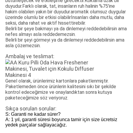
bütünleşecek ve etkileşime girecektir.Koklama uzak bir
duyudur.Farklı olarak, tat, insanların ruh halinin %75'ine
hakim olabilen yakın bir duyudur.aromatik olumsuz duygular
üzerinde olumlu bir etkisi olabilirİnsanları daha mutlu, daha
seksi, daha rahat ve aktif hissettirebilir.
Belirli bir şeye bakmayı ya da dinlemeyi reddedebilirsin ama
nefes almayı asla reddedemezsin.
Belirli bir şeyi görmeyi ya da dinlemeyi reddedebilirsin ama
asla çözemezsin.
Ambalaj ve teslimat:
Genel olarak, ürünlerimiz kartonlara paketlenmiştir.
Paketlemeden önce ürünlerin kalitesini sıkı bir şekilde
kontrol edeceğimize ve onaylandıktan sonra kutuya
paketeceğimize söz veriyoruz.
Sıkça sorulan sorular:
S: Garanti ne kadar sürer?
A: 1 yıl, garanti süresi boyunca tamir için size ücretsiz
yedek parçalar sağlayacağız.