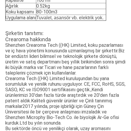
Kapasite
100 ml
Ağırlık
0.52kg
Koku kapsamı
80-100m3
Uygulama alanı
Tuvalet, asansör vb. elektrik yok.
Şirketin tanıtımı:
Crearoma hakkında
Shenzhen Crearoma Tech ((HK) Limited, koku pazarlaması
ve iç hava yönetimi konusunda uzmanlaşmış bir şirkettir.Biz
bir endüstri lideri bilimsel ve teknolojik şirkete dönüştü,
üretim ve satış departmanı beş yıllık birikimden sonra şimdi
iki büyük marka var:Ticari ve hane pazarlarının farklı
taleplerini çözmek için kullanılanlar.
Crearoma Tech ((HK) Limited kuruluşundan bu yana
sorumluluk ve yenilik ruhunu uyguluyor. CE, FCC, RoHS, SGS,
SASO, KC ve ISO9001 sertifikasını geçtik.,Kendi
ürünlerimizi 30'dan fazla türde araştırdık ve 20'den fazla
patent aldık.Kaliteli güvenilir ürünler ve Çinli tanınmış
markalar2017 yılında, proje işbirliği için Güney Çin
Üniversitesi ile bir çerçeve anlaşması imzaladık ve
Shenzhen Microphy Bio-Tech Co. ile biyolojik Ar-Ge ofisi
kurduk.Ltd bu yılın sonunda.
Bu sektörde öncü ve yenilikçi olarak, uzay aromasını