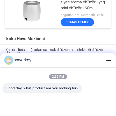
fiyatı aroma difüzörü yağ
mini difüzörü 60ml
alüminyum
negotiable MOQ:Pazarlık edilebilir
TEMAS ETMEK
koku Hava Makinesi
Çin üreticisi doğrudan satmak difüzör mini elektrikli difüzör
60ml alüminyum
powerkey
Fabrika doğrudan satış fiyatı aromatik esanslı yağ mini difüzör
60ml alüminyum
2:36 PM
100ml Premium Esanslı Yağ Diffuser Makine Aromaterapi
Hava Diffuser 1.57W
Good day, what product are you looking for?
Popüler Kategoriler
Tüm
Aroma Difüzör 
Koku Yayıcı Makine