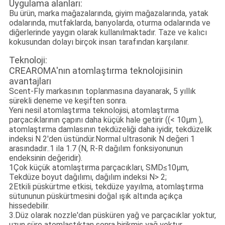
Uygulama alanları:
Bu ürün, marka mağazalarında, giyim mağazalarında, yatak
odalarında, mutfaklarda, banyolarda, oturma odalarında ve
diğerlerinde yaygın olarak kullanılmaktadır. Taze ve kalıcı
kokusundan dolayı birçok insan tarafından karşılanır.
Teknoloji:
CREAROMA'nın atomlaştırma teknolojisinin
avantajları
Scent-Fly markasının toplanmasına dayanarak, 5 yıllık
sürekli deneme ve keşiften sonra.
Yeni nesil atomlaştırma teknolojisi, atomlaştırma
parçacıklarının çapını daha küçük hale getirir ((< 10μm ),
atomlaştırma damlasının tekdüzeliği daha iyidir, tekdüzelik
indeksi N 2'den üstündür.Normal ultrasonik N değeri 1
arasındadır..1 ila 1.7 (N, R-R dağılım fonksiyonunun
endeksinin değeridir).
1Çok küçük atomlaştırma parçacıkları, SMD≤10μm,
Tekdüze boyut dağılımı, dağılım indeksi N> 2;
2Etkili püskürtme etkisi, tekdüze yayılma, atomlaştırma
sütununun püskürtmesini doğal ışık altında açıkça
hissedebilir.
3.Düz olarak nozzle'dan püsküren yağ ve parçacıklar yoktur,
uzun süre atomlaştıktan sonra birikmiş yağ yoktur.