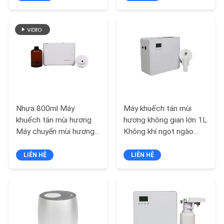
CHẤT
LƯỢNG
LIÊN
HỆ
CHÚNG
TÔI
Nhựa 800ml Máy
Máy khuếch tán mùi
khuếch tán mùi hương
hương không gian lớn 1L
TIN
Máy chuyển mùi hương
Không khí ngọt ngào
OEM ODM Chứng nhận
Thích hợp cho khách
TỨC
thiết bị mùi hương
sạn
LIÊN HỆ
LIÊN HỆ
YÊU
CẦU
BÁO