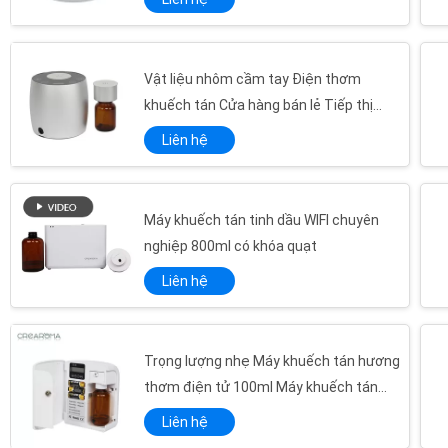
Vật liệu nhôm cầm tay Điện thơm
khuếch tán Cửa hàng bán lẻ Tiếp thị
hương thơm
Liên hệ
Máy khuếch tán tinh dầu WIFI chuyên
nghiệp 800ml có khóa quạt
Liên hệ
Trọng lượng nhẹ Máy khuếch tán hương
thơm điện tử 100ml Máy khuếch tán
hương thơm cầm tay có đồng hồ
Quạt hoạt động Air Aroma Machine Acrylic White 1L Touch Screen System Aroma System
Liên hệ