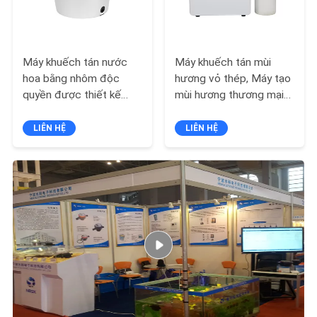
GIÁ
SƠ
Máy khuếch tán nước
Máy khuếch tán mùi
ĐỒ
hoa bằng nhôm độc
hương vỏ thép, Máy tạo
quyền được thiết kế
mùi hương thương mại
TRANG
cho lớp học Yoga
cho 800 - 1200 CBM
WEB
LIÊN HỆ
LIÊN HỆ
CHÍNH
SÁCH
BẢO
MẬT