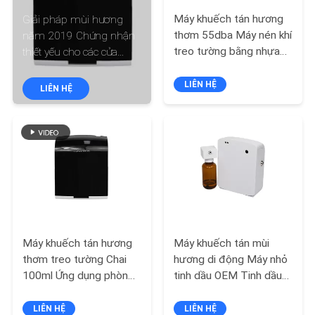
VR
Máy khuếch tán hương
Giải pháp mùi hương
thơm 55dba Máy nén khí
năm 2019 Chứng nhận
treo tường bằng nhựa
thiết yếu cho các cửa
VỀ
100ml
hàng bán lẻ
CHÚNG
LIÊN HỆ
LIÊN HỆ
TÔI
THAM
QUAN
NHÀ
MÁY
Máy khuếch tán hương
Máy khuếch tán mùi
thơm treo tường Chai
hương di động Máy nhỏ
KIỂM
100ml Ứng dụng phòng
tinh dầu OEM Tinh dầu
SOÁT
khách sạn Crearoma
điện 100ML
LIÊN HỆ
LIÊN HỆ