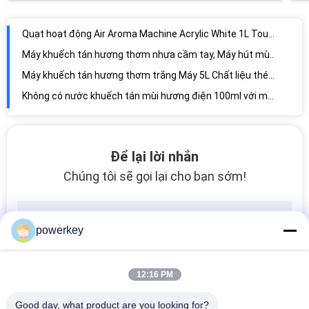
Máy khuếch tán hương thơm nhựa cầm tay, Máy hút mùi 300ml Máy hút mùi 300-400m3
Máy khuếch tán hương thơm trắng Máy 5L Chất liệu thép không gỉ siêu lớn
Không có nước khuếch tán mùi hương điện 100ml với máy xịt nước hoa lãng mạn
Cửa hàng kinh doanh Máy tiếp thị mùi hương nhỏ Im lặng Thiết kế nước hoa Mist Machine 60ml
Crearoma Electric HVAC Aroma Ambent Scenting Machine 8000-10000m3 Bảo hiểm
Máy không khí thương mại diện tích lớn có quạt và bộ hẹn giờ thông minh, hỗ trợ treo tường
Máy khuếch tán mùi im lặng DC DC cho tòa nhà thương mại 1200CBM
2018 mới được thiết kế hệ thống khuếch tán không khí mùi 100ml
Để lại lời nhắn
Máy khuếch tán mùi hương tĩnh điện 110 X 110 X 35,5 Mm 5V Điện áp DC
Chúng tôi sẽ gọi lại cho bạn sớm!
Hệ thống phân phối mùi hương bạc 60ml thanh lịch
Máy khuếch tán mùi hương acrylic Máy thân thiện với môi trường
Crearoma 2019 Máy điện nước hoa mới khuếch tán mùi hương máy bán
powerkey
Máy khuếch tán mùi hương túi bong bóng Máy 100 - 200 Bảo hiểm 60 Ml Dung tích chai
Máy khuếch tán mùi hương độc đáo Máy tạo mùi thơm Hvac 2000 - 3000 mét khối
12:16 PM
2018 diện tích lớn treo tường khuếch tán hương thơm thương mại
Good day, what product are you looking for?