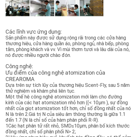
Các lĩnh vực ứng dụng:
Sản phẩm này được sử dụng rộng rãi trong các cửa hàng
thương hiệu, cửa hàng quần áo, phòng ngủ, nhà bếp, phòng
tắm, phòng khách và vv. Vì mùi thơm tươi và lâu dài của nó,
nó được nhiều người chào đón.
Công nghệ:
Ưu điểm của công nghệ atomization của
CREAROMA
Dựa trên sự tích lũy của thương hiệu Scent-Fly, sau 5 năm
thử nghiệm và khám phá liên tục.
Một thế hệ công nghệ atomization mới làm cho đường
kính của các hạt atomization nhỏ hơn ((< 10μm ), sự đồng
nhất của giọt atomization tốt hơn, chỉ số đồng nhất của nó
N là trên 2.Giá trị N của siêu âm thông thường là giữa 1.1
đến 1.7 (N là chỉ số của hàm phân phối R-R).
1Các hạt phân tử rất nhỏ, SMD≤10μm, phân bố kích thước
đồng nhất, chỉ số phân phối N> 2;