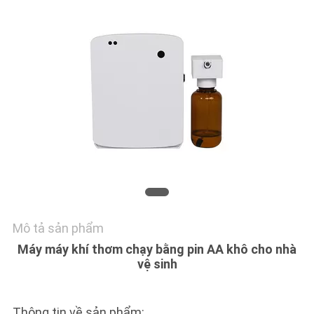
CHẤT
LƯỢNG
LIÊN
HỆ
CHÚNG
TÔI
TIN
TỨC
Mô tả sản phẩm
Máy máy khí thơm chạy bằng pin AA khô cho nhà
YÊU
vệ sinh
CẦU
BÁO
Thông tin về sản phẩm: