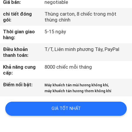
Giá bán:
negotiable
VR
chi tiết đóng
Thùng carton, 8 chiếc trong một
gói:
thùng chính
VỀ
Thời gian giao
5-15 ngày
CHÚNG
hàng:
TÔI
Điều khoản
T/T, Liên minh phương Tây, PayPal
thanh toán:
THAM
Khả năng cung
8000 chiếc mỗi tháng
QUAN
cấp:
NHÀ
Điểm nổi bật:
,
Máy khuếch tán mùi hương không khí
MÁY
máy khuếch tán hương thơm không khí
GIÁ TỐT NHẤT
KIỂM
SOÁT