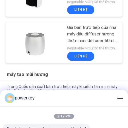
duyệt mùi hương
negotiable MOQ:Có thể thương lượng
LIÊN HỆ
Giá bán trực tiếp của nhà
máy dầu diffuser hương
thơm mini diffuser 60ml
nhôm
negotiable MOQ:Có thể thương lượng
LIÊN HỆ
máy tạo mùi hương
Trung Quốc sản xuất bán trực tiếp máy khuếch tán mini máy
khuếch tán điện 60ml nhôm
powerkey
Giá bán trực tiếp của nhà máy hương thơm tinh dầu mini
diffuser 60ml nhôm
2:12 PM
Máy pha trộn dầu thiết yếu cao cấp 100Ml Máy pha trộn không
khí aromatherapy 1.57W