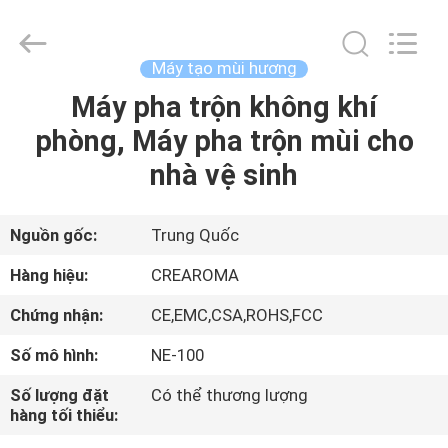
2026
China
Water
Meter
Online
Máy tạo mùi hương
Market.
All
Máy pha trộn không khí
TRANG
Rights
Reserved.
Developed
phòng, Máy pha trộn mùi cho
CHỦ
by
ECER
nhà vệ sinh
CÁC
SẢN
Nguồn gốc:
Trung Quốc
PHẨM
Hàng hiệu:
CREAROMA
Chứng nhận:
CE,EMC,CSA,ROHS,FCC
VIDEO
Số mô hình:
NE-100
HƯỚNG
Số lượng đặt
Có thể thương lượng
hàng tối thiểu:
DẪN