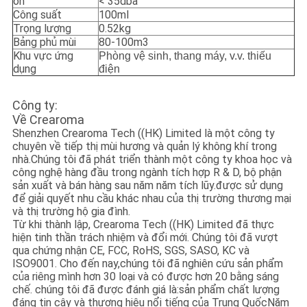
ồn
< 35dba
Công suất
100ml
Trọng lượng
0.52kg
Bảng phủ mùi
80-100m3
Khu vực ứng
Phòng vệ sinh, thang máy, v.v. thiếu
dụng
điện
Công ty:
Về Crearoma
Shenzhen Crearoma Tech ((HK) Limited là một công ty
chuyên về tiếp thị mùi hương và quản lý không khí trong
nhà.Chúng tôi đã phát triển thành một công ty khoa học và
công nghệ hàng đầu trong ngành tích hợp R & D, bộ phận
sản xuất và bán hàng sau năm năm tích lũy.được sử dụng
để giải quyết nhu cầu khác nhau của thị trường thương mại
và thị trường hộ gia đình.
Từ khi thành lập, Crearoma Tech ((HK) Limited đã thực
hiện tinh thần trách nhiệm và đổi mới. Chúng tôi đã vượt
qua chứng nhận CE, FCC, RoHS, SGS, SASO, KC và
ISO9001. Cho đến nay,chúng tôi đã nghiên cứu sản phẩm
của riêng mình hơn 30 loại và có được hơn 20 bằng sáng
chế. chúng tôi đã được đánh giá là:sản phẩm chất lượng
đáng tin cậy và thương hiệu nổi tiếng của Trung QuốcNăm