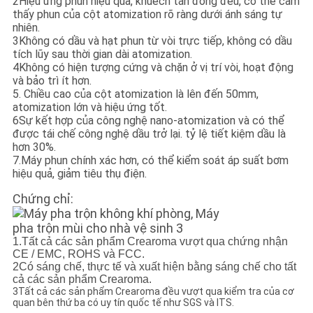
2Hiệu ứng phun hiệu quả, khuếch tán đồng đều, có thể cảm
thấy phun của cột atomization rõ ràng dưới ánh sáng tự
nhiên.
3Không có dầu và hạt phun từ vòi trực tiếp, không có dầu
tích lũy sau thời gian dài atomization.
4Không có hiện tượng cứng và chặn ở vị trí vòi, hoạt động
và bảo trì ít hơn.
5. Chiều cao của cột atomization là lên đến 50mm,
atomization lớn và hiệu ứng tốt.
6Sự kết hợp của công nghệ nano-atomization và có thể
được tái chế công nghệ dầu trở lại. tỷ lệ tiết kiệm dầu là
hơn 30%.
7.Máy phun chính xác hơn, có thể kiểm soát áp suất bơm
hiệu quả, giảm tiêu thụ điện.
Chứng chỉ:
1.Tất cả các sản phẩm Crearoma vượt qua chứng nhận
CE / EMC, ROHS và FCC.
2Có sáng chế, thực tế và xuất hiện bằng sáng chế cho tất
cả các sản phẩm Crearoma.
3Tất cả các sản phẩm Crearoma đều vượt qua kiểm tra của cơ
quan bên thứ ba có uy tín quốc tế như SGS và ITS.