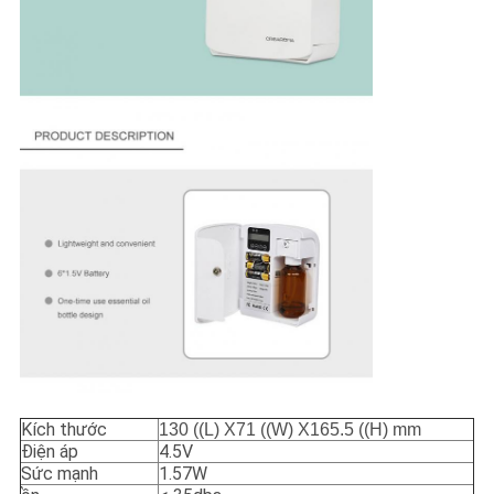
Kích thước
130 ((L) X71 ((W) X165.5 ((H) mm
Điện áp
4.5V
Sức mạnh
1.57W