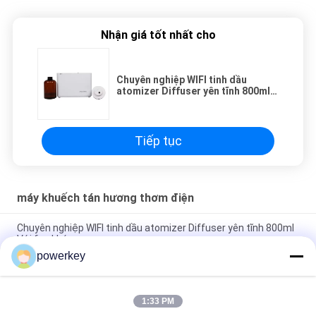
Nhận giá tốt nhất cho
Chuyên nghiệp WIFI tinh dầu
atomizer Diffuser yên tĩnh 800ml
Với fan khóa
Tiếp tục
máy khuếch tán hương thơm điện
Chuyên nghiệp WIFI tinh dầu atomizer Diffuser yên tĩnh 800ml
Với fan khóa
powerkey
Máy làm ẩm không khí dầu siêu yên tĩnh bán chạy nhất sử
dụng gia đình nhôm 60ml bạc
1:33 PM
Vật liệu nhựa Máy pha trộn dầu thiết yếu điện 100ml 12V Dây