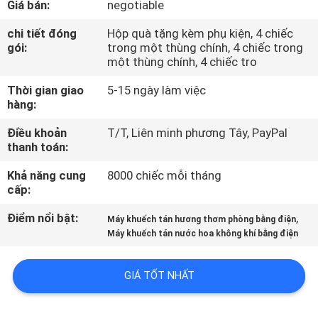
Giá bán:
negotiable
VR
chi tiết đóng
Hộp quà tặng kèm phụ kiện, 4 chiếc
gói:
trong một thùng chính, 4 chiếc trong
VỀ
một thùng chính, 4 chiếc tro
CHÚNG
Thời gian giao
5-15 ngày làm việc
TÔI
hàng:
Điều khoản
T/T, Liên minh phương Tây, PayPal
thanh toán:
THAM
QUAN
Khả năng cung
8000 chiếc mỗi tháng
cấp:
NHÀ
Điểm nổi bật:
,
MÁY
Máy khuếch tán hương thơm phòng bằng điện
Máy khuếch tán nước hoa không khí bằng điện
KIỂM
GIÁ TỐT NHẤT
SOÁT