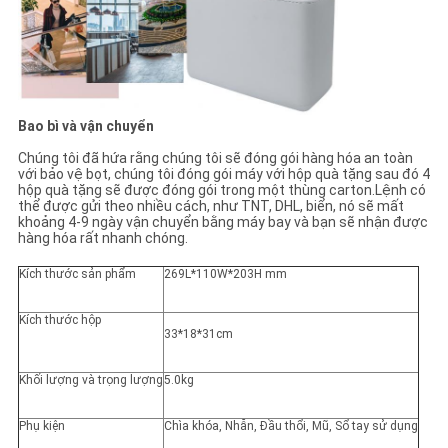
Bao bì và vận chuyển
Chúng tôi đã hứa rằng chúng tôi sẽ đóng gói hàng hóa an toàn
với bảo vệ bọt, chúng tôi đóng gói máy với hộp quà tặng sau đó 4
hộp quà tặng sẽ được đóng gói trong một thùng carton.Lệnh có
thể được gửi theo nhiều cách, như TNT, DHL, biển, nó sẽ mất
khoảng 4-9 ngày vận chuyển bằng máy bay và bạn sẽ nhận được
hàng hóa rất nhanh chóng.
Kích thước sản phẩm
269L*110W*203H mm
Kích thước hộp
33*18*31cm
Khối lượng và trọng lượng
5.0kg
Phụ kiện
Chìa khóa, Nhẫn, Đầu thổi, Mũ, Sổ tay sử dụng