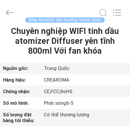
2026
China
Water
Meter
Online
Máy khuếch tán hương thơm điện
Market.
All
Chuyên nghiệp WIFI tinh dầu
TRANG
Rights
Reserved.
Developed
atomizer Diffuser yên tĩnh
CHỦ
by
ECER
800ml Với fan khóa
CÁC
SẢN
Nguồn gốc:
Trung Quốc
PHẨM
Hàng hiệu:
CREAROMA
Chứng nhận:
CE,FCC,RoHS
VIDEO
Số mô hình:
Phát sóng6-S
HƯỚNG
Số lượng đặt
Có thể thương lượng
hàng tối thiểu:
DẪN