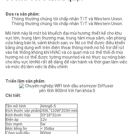
GIÁ
Đưa ra sản phẩm:
Thông thường chúng tôi chấp nhận T/T và Western Union.
SƠ
Thông thường chúng tôi chấp nhận T/T và Western Union.
ĐỒ
Mô hình này là một bộ khuếch đại mùi hương thiết kế cho khu
vực lớn, trung tâm thương mại, trung tâm mua sắm, văn phòng
TRANG
cửa hàng bán lẻ, sảnh khách sạn, vv. Nó có thể được điều khiển
bằng ứng dụng wifi trên điện thoại thông minh.nó hỗ trợ để rút
WEB
vào hệ thống không khí HVAC và có quạt mà có thể thổi đi mùi
hương nó có thể được tường mounted và nó thực sự nóng bán
cho khu vực lớnNó rất dễ dàng để vận hành và thời gian làm việc
và mức độ làm việc là điều chỉnh.
CHÍNH
Triển lãm sản phẩm:
SÁCH
BẢO
Chi tiết:
MẬT
Tên mô hình
Airing6-S
Kích thước sản phẩm
269L*110W*203H mm
Kích thước hộp
33*18*31cm
Điện áp
12v
Sức mạnh
5w
Mức tiếng ồn
< 35dba
Công suất dầu
800ml