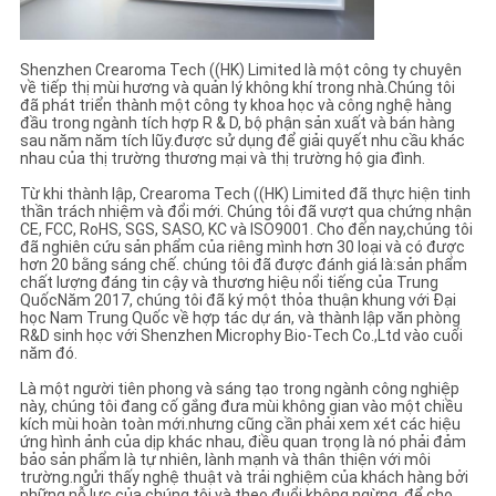
Shenzhen Crearoma Tech ((HK) Limited là một công ty chuyên
về tiếp thị mùi hương và quản lý không khí trong nhà.Chúng tôi
đã phát triển thành một công ty khoa học và công nghệ hàng
đầu trong ngành tích hợp R & D, bộ phận sản xuất và bán hàng
sau năm năm tích lũy.được sử dụng để giải quyết nhu cầu khác
nhau của thị trường thương mại và thị trường hộ gia đình.
Từ khi thành lập, Crearoma Tech ((HK) Limited đã thực hiện tinh
thần trách nhiệm và đổi mới. Chúng tôi đã vượt qua chứng nhận
CE, FCC, RoHS, SGS, SASO, KC và ISO9001. Cho đến nay,chúng tôi
đã nghiên cứu sản phẩm của riêng mình hơn 30 loại và có được
hơn 20 bằng sáng chế. chúng tôi đã được đánh giá là:sản phẩm
chất lượng đáng tin cậy và thương hiệu nổi tiếng của Trung
QuốcNăm 2017, chúng tôi đã ký một thỏa thuận khung với Đại
học Nam Trung Quốc về hợp tác dự án, và thành lập văn phòng
R&D sinh học với Shenzhen Microphy Bio-Tech Co.,Ltd vào cuối
năm đó.
Là một người tiên phong và sáng tạo trong ngành công nghiệp
này, chúng tôi đang cố gắng đưa mùi không gian vào một chiều
kích mùi hoàn toàn mới.nhưng cũng cần phải xem xét các hiệu
ứng hình ảnh của dịp khác nhau, điều quan trọng là nó phải đảm
bảo sản phẩm là tự nhiên, lành mạnh và thân thiện với môi
trường.ngửi thấy nghệ thuật và trải nghiệm của khách hàng bởi
những nỗ lực của chúng tôi và theo đuổi không ngừng, để cho