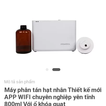
CHẤT
LƯỢNG
LIÊN
HỆ
CHÚNG
TÔI
TIN
TỨC
Mô tả sản phẩm
YÊU
Máy phân tán hạt nhân Thiết kế mới
CẦU
APP WIFI chuyên nghiệp yên tĩnh
BÁO
800ml Với ổ khóa quạt