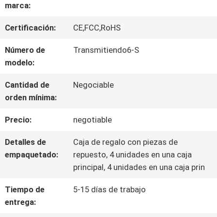
SOBRE
marca:
NOSOTROS
Certificación:
CE,FCC,RoHS
Número de
Transmitiendo6-S
VIAJE
modelo:
DE
Cantidad de
Negociable
orden mínima:
LA
Precio:
negotiable
FÁBRICA
Detalles de
Caja de regalo con piezas de
empaquetado:
repuesto, 4 unidades en una caja
CONTROL
principal, 4 unidades en una caja prin
DE
Tiempo de
5-15 días de trabajo
entrega:
CALIDAD