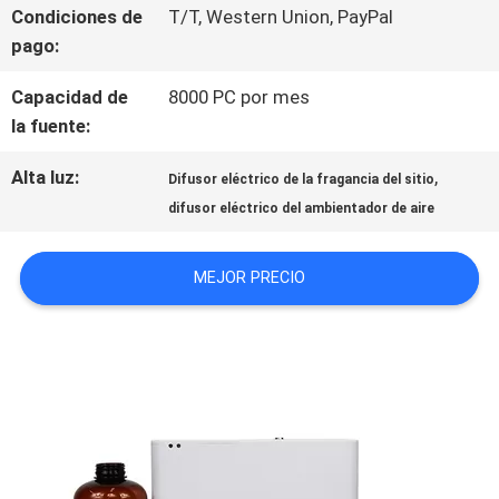
Condiciones de
T/T, Western Union, PayPal
pago:
ÉNTRENOS
Capacidad de
8000 PC por mes
EN
la fuente:
CONTACTO
Alta luz:
,
Difusor eléctrico de la fragancia del sitio
CON
difusor eléctrico del ambientador de aire
MEJOR PRECIO
NOTICIAS
PIDA
UNA
CITA