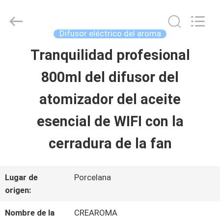
2025
China
Water
Meter
Difusor eléctrico del aroma
Online
Market.
Tranquilidad profesional
HOGAR
All
Rights
Reserved.
800ml del difusor del
Developed
by
PRODUCTOS
ECER
atomizador del aceite
esencial de WIFI con la
VIDEOS
cerradura de la fan
VR
Lugar de
Porcelana
SHOW
origen:
Nombre de la
CREAROMA