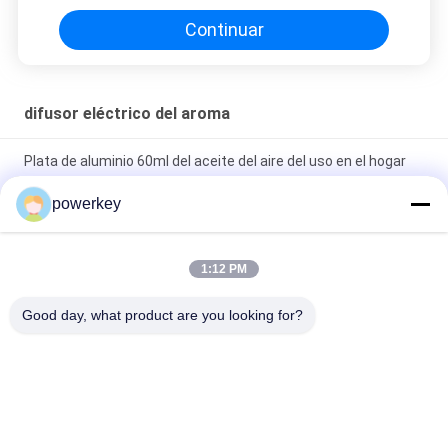
Continuar
difusor eléctrico del aroma
Plata de aluminio 60ml del aceite del aire del uso en el hogar
con mejores ventas reservado estupendo del humectador
powerkey
Portable eléctrico del difusor 100ml 12V del aceite esencial
del material plástico
1:12 PM
Humectador eléctrico casero portátil del aroma del difusor del
Good day, what product are you looking for?
aroma para la tienda al por menor
Categorías Populares
Todos