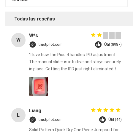
Todas las reseñas
W*s
W
trustpilot.com
Útil (8987)
"I love how the Pico 4 handles IPD adjustment.
The manual slider is intuitive and stays securely
in place. Getting the IPD just right eliminated！
Liang
L
trustpilot.com
Útil (44)
Solid Pattern Quick Dry One Piece Jumpsuit for