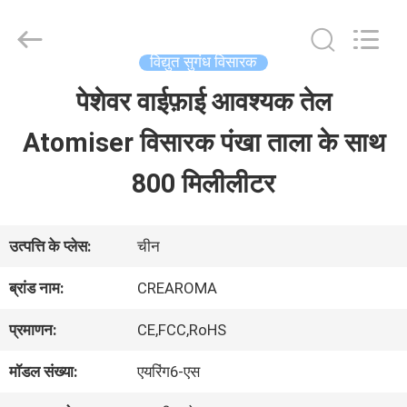
Water
Meter
Online
Market.
विद्युत सुगंध विसारक
All
Rights
पेशेवर वाईफ़ाई आवश्यक तेल
घर
Reserved.
Developed
Atomiser विसारक पंखा ताला के साथ
by
ECER
उत्पादों
800 मिलीलीटर
वीडियो
उत्पत्ति के प्लेस:
चीन
ब्रांड नाम:
CREAROMA
वीआर
प्रमाणन:
CE,FCC,RoHS
दिखाएँ
मॉडल संख्या:
एयरिंग6-एस