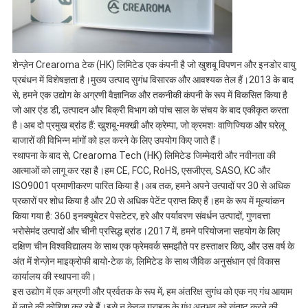
शेन्ज़ेन Crearoma टेक (HK) लिमिटेड एक कंपनी है जो खुशबू विपणन और इनडोर वायु
प्रबंधन में विशेषज्ञता है।मुख्य उत्पाद सुगंध विसारक और आवश्यक तेल हैं।2013 के बाद
से, हमने एक उद्योग के अग्रणी वैज्ञानिक और तकनीकी कंपनी के रूप में विकसित किया है
जो आर एंड डी, उत्पादन और बिक्री विभाग को पांच साल के संचय के बाद एकीकृत करता
है।अब दो प्रमुख ब्रांड हैं: खुशबू-मक्खी और क्रेम्पा, जो क्रमशः वाणिज्यिक और घरेलू
बाजारों की विभिन्न मांगों को हल करने के लिए उपयोग किए जाते हैं।
स्थापना के बाद से, Crearoma Tech (HK) लिमिटेड जिम्मेदारी और नवीनता की
आत्माओं को लागू कर रहा है।हम CE, FCC, RoHS, एसजीएस, SASO, KC और
ISO9001 प्रमाणीकरण पारित किया है।अब तक, हमने अपने उत्पादों पर 30 से अधिक
प्रकारों पर शोध किया है और 20 से अधिक पेटेंट प्राप्त किए हैं।हम के रूप में मूल्यांकन
किया गया है: 360 इनक्यूबेटर पेसटेटर, हरे और पर्यावरण संवर्धन उत्पादों, गुणवत्ता
भरोसेमंद उत्पादों और चीनी प्रसिद्ध ब्रांड।2017 में, हमने परियोजना सहयोग के लिए
दक्षिण चीन विश्वविद्यालय के साथ एक फ्रेमवर्क समझौते पर हस्ताक्षर किए, और उस वर्ष के
अंत में शेन्ज़ेन माइक्रोफी बायो-टेक कं, लिमिटेड के साथ जैविक अनुसंधान एवं विकास
कार्यालय की स्थापना की।
इस उद्योग में एक अग्रणी और प्रर्वतक के रूप में, हम अंतरिक्ष सुगंध को एक नए गंध आयाम
में लाने की कोशिश कर रहे हैं।इसे न केवल ग्राहक के गंध अनुभव को संतुष्ट करने की