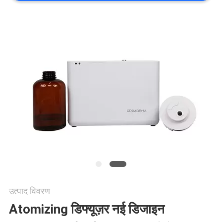
करें
समाचार
एक
उद्धरण
की
विनती
करे
उत्पाद विवरण
साइटमैप
Atomizing डिफ्यूज़र नई डिजाइन