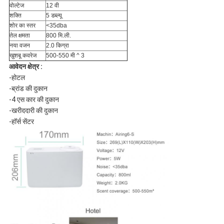
वोल्टेज
12 वी
शक्ति
5 डब्ल्यू
शोर का स्तर
<35dba
तेल क्षमता
800 मि.ली.
नया वजन
2.0 किग्रा
खुशबू कवरेज
500-550 मी ^ 3
आवेदन क्षेत्र :
-होटल
-ब्रांड की दुकान
-4 एस कार की दुकान
-खरीददारी की दुकान
-हॉर्स सेंटर