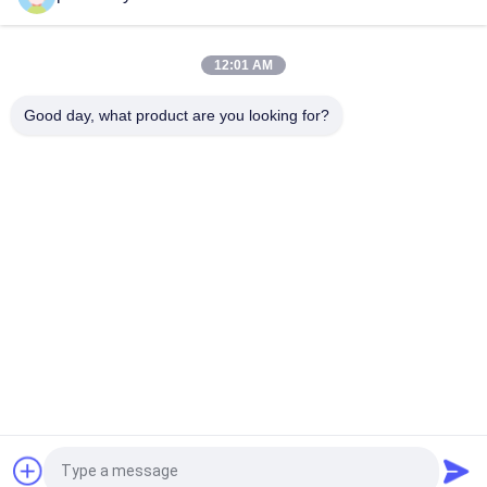
Plastikowy dyfuzor olejku elektrycznego 100 ml 12V
przenośny
12:01 AM
Portable Home Electric Aroma Diffuser Aroma Humidifier dla
Good day, what product are you looking for?
sklepów detalicznych
popularne kategorie
Wszystko
Maszyna Do 
Maszyna Do 
Dyfuzora Aromatu
Dyfuzora Zapachów
Maszyna Do 
Automatyczny 
Dyfuzora Olejków 
Dyfuzor Zapachów
Eterycznych
System 
Dyfuzor Zapachowy 
Dostarczania 
Hvac
Zapachu
Dyfuzor Zapachowy 
Dyfuzor Zapachowy 
Poprosić o wycenę