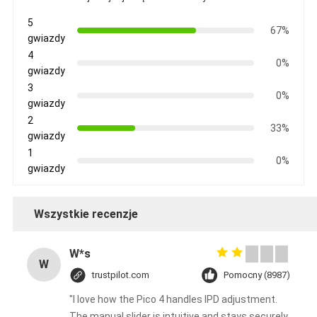
5
67%
gwiazdy
4
0%
gwiazdy
3
0%
gwiazdy
2
33%
gwiazdy
1
0%
gwiazdy
Wszystkie recenzje
W*s
W
trustpilot.com
Pomocny (8987)
"I love how the Pico 4 handles IPD adjustment.
The manual slider is intuitive and stays securely