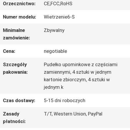
O
Orzecznictwo:
CE,FCC,RoHS
NAS
Numer modelu:
Wietrzenie6-S
Minimalne
Zbywalny
WYCIECZKA
zamówienie:
PO
Cena:
negotiable
FABRYCE
Szczegóły
Pudełko upominkowe z częściami
pakowania:
zamiennymi, 4 sztuki w jednym
kartonie zbiorczym, 4 sztuki w
KONTROLA
jednym k
JAKOŚCI
Czas dostawy:
5-15 dni roboczych
Zasady
T/T, Western Union, PayPal
SKONTAKTUJ
płatności: