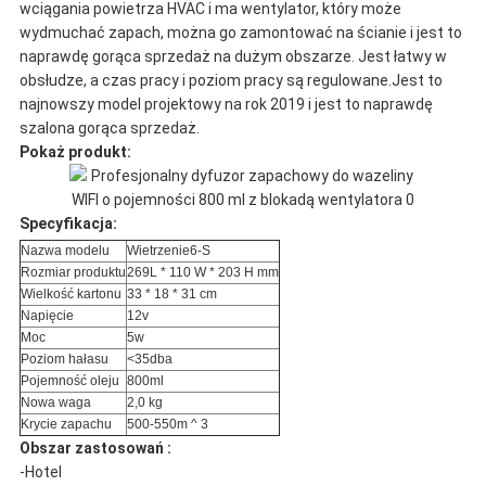
wciągania powietrza HVAC i ma wentylator, który może
wydmuchać zapach, można go zamontować na ścianie i jest to
naprawdę gorąca sprzedaż na dużym obszarze. Jest łatwy w
obsłudze, a czas pracy i poziom pracy są regulowane.Jest to
najnowszy model projektowy na rok 2019 i jest to naprawdę
szalona gorąca sprzedaż.
Pokaż produkt:
Specyfikacja:
Nazwa modelu
Wietrzenie6-S
Rozmiar produktu
269L * 110 W * 203 H mm
Wielkość kartonu
33 * 18 * 31 cm
Napięcie
12v
Moc
5w
Poziom hałasu
<35dba
Pojemność oleju
800ml
Nowa waga
2,0 kg
Krycie zapachu
500-550m ^ 3
Obszar zastosowań :
-Hotel