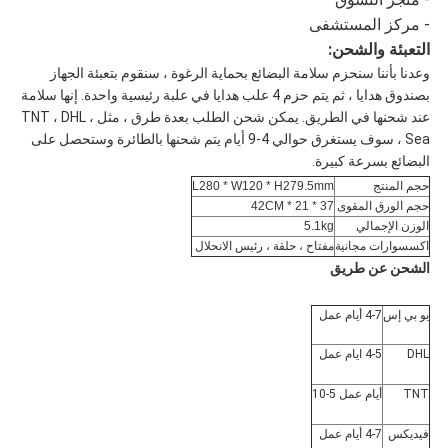
- مركز المستشفى
التعبئة والشحن:
وعدنا بأننا سنحزم سلامة البضائع بحماية الرغوة ، سنقوم بتعبئة الجهاز
بصندوق هدايا ، ثم يتم حزم 4 علب هدايا في علبة رئيسية واحدة. إنها سلامة
عند شحنها في الطريق. يمكن شحن الطلب بعدة طرق ، مثل TNT ، DHL ،
Sea ، سوف يستغرق حوالي 4-9 أيام يتم شحنها بالطائرة وستحصل على
البضائع بسرعة كبيرة.
حجم المنتج
L280 * W120 * H279.5mm
حجم الورق المقوى
37 * 21 * 42CM
الوزن الإجمالي
5.1kg
اكسسوارات مجانية
مفتاح ، حلقة ، رئيس الانحلال
الشحن عن طريق
يو بي إس
4-7 أيام عمل
DHL
4-5 ايام عمل
TNT
أيام عمل 5-10
فيديكس
4-7 أيام عمل