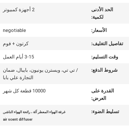
الواقع
الحد الأدنى
2 أجهزة كمبيوتر
لكمية:
الافتراضي
الأسعار:
negotiable
معلومات
تفاصيل التغليف:
كرتون + فوم
عنا
وقت التسليم:
3-15 أيام العمل
شروط الدفع:
/ تي تي، ويسترن يونيون، بايبال، ضمان
جولة
التجارة علي بابا
في
القدرة على
10000 قطعة كل شهر
العرض:
المعمل
تسليط الضوء:
,
غرفة الهواء المعطر آلة ، رائحة الهواء الناشر
air scent diffuser
مراقبة