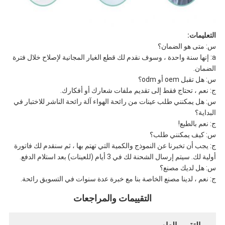
التعليمات:
س: متى هو الضمان؟
a: إنها سنة واحدة ، وسوف نقدم لك قطع الغيار المجانية لإصلاح خلال فترة
الضمان.
س: هل تقبل oem أو odm؟
ج: نعم ، تحتاج فقط إلى تقديم ملفات شعارك أو أفكارك.
س: هل يمكنني طلب عينات من رائحة الهواء آلة رائحة الناشر للاختبار في
البداية؟
ج: نعم بالطبع!
س: كيف يمكنني طلب؟
ج: يجب أن تخبرنا عن النموذج والكمية التي تهتم بها ، ثم سنقدم لك فاتورة
أولية لك. سيتم إرسال الشحنة لك في 3 أيام (للعينات) بعد استلام الدفع.
س: هل لديك مصنع؟
ج: نعم ، لدينا مصنع الخاصة بنا مع خبرة عدة سنوات في التسويق رائحة.
التقييمات والمراجعات