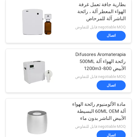
بطارية جافة تعمل غرفة
الهواء المعطر آلة ، رائحة
الناشر آلة للمرحاض
negotiable MOQ:قابل للتفاوض
اتصال
Difusores Aromaterapia
رائحة الهواء آلة 500ML
الأبيض 800-1200m3
تغطية رائحة
negotiable MOQ:قابل للتفاوض
اتصال
مادة الألومنيوم رائحة الهواء
آلة 60ML OEM البسيطة
الأبيض الناشر بدون ماء
negotiable MOQ:قابل للتفاوض
اتصال