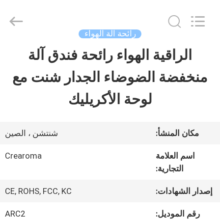
Water
Meter
Online
Market.
رائحة آلة الهواء
All
Rights
الراقية الهواء رائحة فندق آلة
منزل،
Reserved.
Developed
منخفضة الضوضاء الجدار شنت مع
بيت
by
ECER
لوحة اﻷكريليك
منتجات
مكان المنشأ:
شنتشن ، الصين
أشرطة
اسم العلامة
Crearoma
التجارية:
فيديو
إصدار الشهادات:
CE, ROHS, FCC, KC
عرض
رقم الموديل:
ARC2