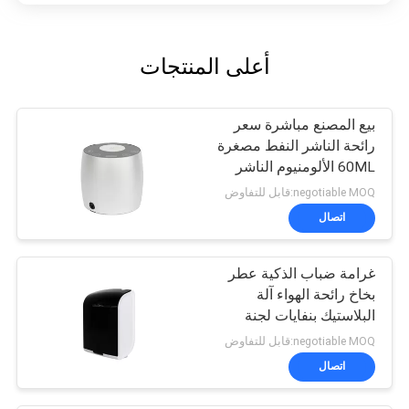
أعلى المنتجات
بيع المصنع مباشرة سعر
رائحة الناشر النفط مصغرة
60ML الألومنيوم الناشر
negotiable MOQ:قابل للتفاوض
اتصال
غرامة ضباب الذكية عطر
بخاخ رائحة الهواء آلة
البلاستيك بنفايات لجنة
الاتصالات الفدرالية
negotiable MOQ:قابل للتفاوض
الموافقة رائحة
اتصال