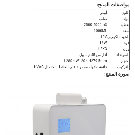
مواصفات المنتج:
اللون
أبيض
مواد
صلب
تغطية
2500-4000m3
سعة
1000ML
الجهد االكهربى
12V
قوة
16W
وزن
4.2KG
الضوضاء
أقل من 45 ديسيبل
بحجم
L280 * W120 * H279.5mm
التركيب
قائمة بذاتها ، محمولة على الحائط ، الاتصال HVAC
صورة المنتج: