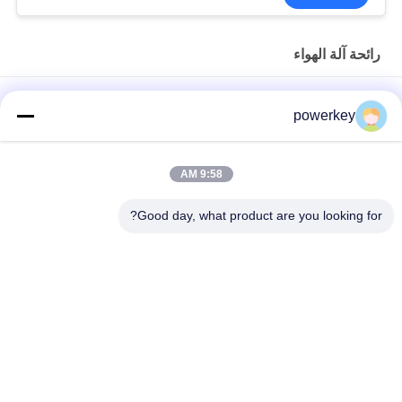
رائحة آلة الهواء
الصين تصنيع بيع المباشر الناشر مصغرة الكهربائية الناشر 60ML
powerkey
الألومنيوم
بيع المصنع مباشرة سعر رائحة الألومنيوم الناشر مصغرة 60ML
9:58 AM
الألومنيوم
Good day, what product are you looking for?
100ML بريميوم الضروري النفط الناشر آلة الروائح الناشر الهواء 1.57W
فئات شعبية
جميع
آلة رائحة الناشر
ماكينة نشر الروائح
آلة الناشر الزيوت 