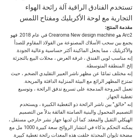
الموقع
تستخدم الفنادق الراقية آلة رائحة الهواء
التجارية مع لوحة الأكريليك ومفتاح اللمس
سياسة
مقدمة المنتج:
Arc2 هو Crearoma New design machine في عام 2018. فهو
الخصوصية
يجمع بين سحب الأسلاك المصنوعة من الفولاذ المقاوم للصدأ
والأكريليك ، مما يجعل الماكينة أكثر حساسية وعالية الجودة.
إنه مناسب لوبى الفندق ، غرفة العرض ، محلات البيع بالتجزئة
إلخ. المنطقة المتوسطة.
إنه مختلف تمامًا عن مظهر ناشر العبير التقليدي الضخم ، حيث
تمتزج المظهر الرائع مع البيئة المنزلية الدافئة والمريحة.
تعمل المروحة المدمجة على تسريع تدفق الرائحة ، وتوسيع
تغطية الجهاز.
إنه "خالق" بين ناشر الرائحة ذو التغطية الكبيرة ، ويستخدم
التصميم المحمول والبنية الصامتة الفائقة بدلاً من التصميم
الهيكلي الثقيل والمعقد.
كما أن لديها جهاز نشر خارجي مستقل ،
يمكنه التحكم بذكاء في انتشار الروائح.
سعة كبيرة 1000 مل مع
مضخة تايوان المحدثة خلقت هذه المعدات رائحة تغطية كبيرة.