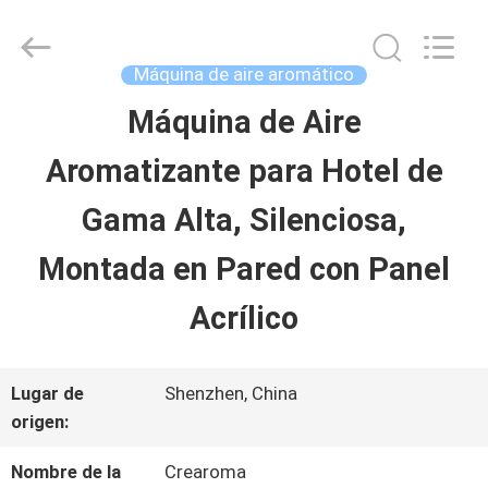
2026
China
Water
Meter
Máquina de aire aromático
Online
Market.
Máquina de Aire
HOGAR
All
Rights
Reserved.
Aromatizante para Hotel de
Developed
by
PRODUCTOS
ECER
Gama Alta, Silenciosa,
Montada en Pared con Panel
VIDEOS
Acrílico
VR
Lugar de
Shenzhen, China
SHOW
origen:
Nombre de la
Crearoma