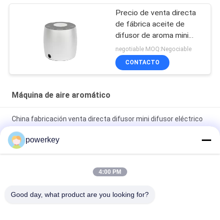
Precio de venta directa
de fábrica aceite de
difusor de aroma mini
difusor de 60 ml de
negotiable MOQ:Negociable
aluminio
CONTACTO
Máquina de aire aromático
China fabricación venta directa difusor mini difusor eléctrico
60ml de aluminio
powerkey
Precio de venta directa de fábrica aceite esencial de aroma
mini difusor de 60 ml de aluminio
4:00 PM
Máquina de difusión de aceites esenciales premium de 100 ml
Good day, what product are you looking for?
Aromaterapia Diffusor de aire 1.57W