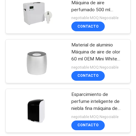
Máquina de aire
perfumado 500 ml
Blanco 800-1200m3
negotiable MOQ:Negociable
Cobertura de olor
CONTACTO
Material de aluminio
Máquina de aire de olor
60 ml OEM Mini White
Diffuser sin agua
negotiable MOQ:Negociable
CONTACTO
Esparcimiento de
perfume inteligente de
niebla fina máquina de
aire perfumado plástico
negotiable MOQ:Negociable
Rohs Aroma de
CONTACTO
aprobación Fcc