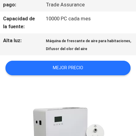
pago:
Trade Assurance
ÉNTRENOS
Capacidad de
10000 PC cada mes
la fuente:
EN
Alta luz:
,
CONTACTO
Máquina de frescante de aire para habitaciones
Difusor del olor del aire
CON
MEJOR PRECIO
NOTICIAS
PIDA
UNA
CITA