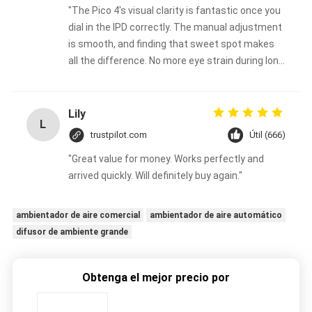
"The Pico 4's visual clarity is fantastic once you
dial in the IPD correctly. The manual adjustment
is smooth, and finding that sweet spot makes
all the difference. No more eye strain during long
sessions. Highly recommend taking the time to
set it up properly!""The Pico 4's visual clarity is
fantastic once you dial in the IPD correctly. The
Lily
L
manual adjustment is smooth, and finding that
trustpilot.com
Útil (666)
sweet spot makes all the difference. No more
"Great value for money. Works perfectly and
eye strain during long sessions. Highly
arrived quickly. Will definitely buy again."
recommend taking the time to set it up
properly!""The Pico 4's visual clarity is fantastic
once you dial in the IPD correctly. The manual
ambientador de aire comercial
ambientador de aire automático
adjustment is smooth, and finding that sweet
difusor de ambiente grande
spot makes all the difference. No more eye
strain during long sessions. Highly recommend
Obtenga el mejor precio por
taking the time to set it up properly!""The Pico
4's visual clarity is fantastic once you dial in the
IPD correctly. The manual adjustment is