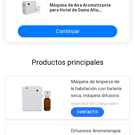
Máquina de Aire Aromatizante
smooth, and finding that sweet spot makes all
para Hotel de Gama Alta,
the difference. No more eye strain during long
Silenciosa, Montada en Pared con
Panel Acrílico
sessions. Highly r
Continuar
Productos principales
Máquina de limpieza de
la habitación con batería
seca, máquina difusora
de olores para el baño
negotiable MOQ:Negociable
CONTACTO
Difusores Aromaterapia