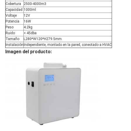
Cobertura
2500-4000m3
Capacidad
1000ml
Voltaje
12V
Potencia
16W
Peso
4.2kg
Ruido
< 45dba
Tamaño
L280*W120*H279.5mm
Instalación
Independiente, montado en la pared, conectado a HVAC
Imagen del producto: