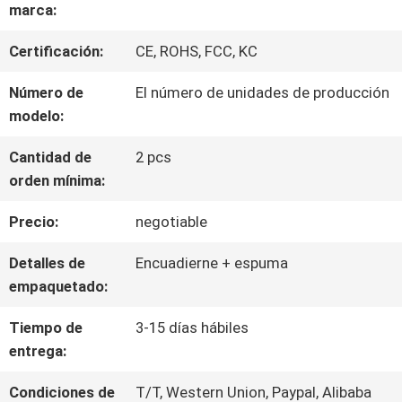
SOBRE
marca:
NOSOTROS
Certificación:
CE, ROHS, FCC, KC
Número de
El número de unidades de producción
VIAJE
modelo:
DE
Cantidad de
2 pcs
orden mínima:
LA
Precio:
negotiable
FÁBRICA
Detalles de
Encuadierne + espuma
empaquetado:
CONTROL
Tiempo de
3-15 días hábiles
DE
entrega:
CALIDAD
Condiciones de
T/T, Western Union, Paypal, Alibaba