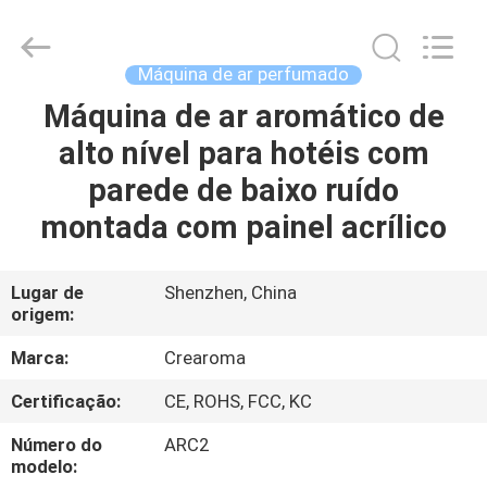
Water
Meter
Online
Market.
All
Máquina de ar perfumado
Rights
Reserved.
Máquina de ar aromático de
CASA
Developed
by
ECER
alto nível para hotéis com
PRODUTOS
parede de baixo ruído
montada com painel acrílico
VÍDEOS
Lugar de
Shenzhen, China
origem:
SHOW
DE
Marca:
Crearoma
RV
Certificação:
CE, ROHS, FCC, KC
Número do
ARC2
SOBRE
modelo: