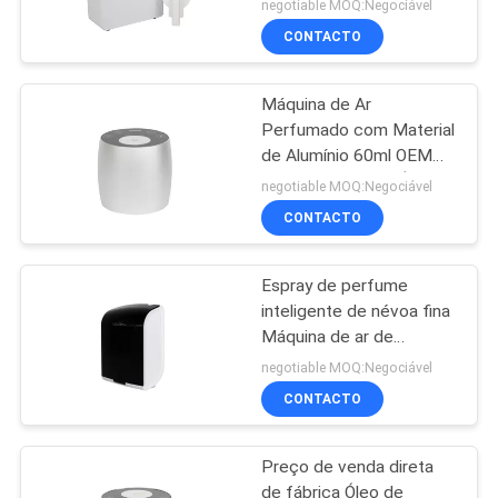
Cobertura de Aromas
negotiable MOQ:Negociável
CONTACTO
Máquina de Ar
Perfumado com Material
de Alumínio 60ml OEM
Mini Difusor Sem Água
negotiable MOQ:Negociável
Branco
CONTACTO
Espray de perfume
inteligente de névoa fina
Máquina de ar de
perfume de plástico
negotiable MOQ:Negociável
Rohs Aroma aprovado
CONTACTO
pela Fcc
Preço de venda direta
de fábrica Óleo de