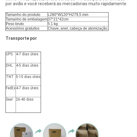
por avião e você receberá as mercadorias muito rapidamente.
Tamanho do produto
L280*W120*H279,5 mm
Tamanho de embalagem
37*21*42cm
Peso bruto
5.1 kg
Acessórios gratuitos
Chave, anel, cabeça de atomização.
Transporte por
UPS
4-7 dias úteis
DHL
4-5 dias úteis
TNT
5-10 dias úteis
FedEx
4-7 dias úteis
Sea!
26-40 dias