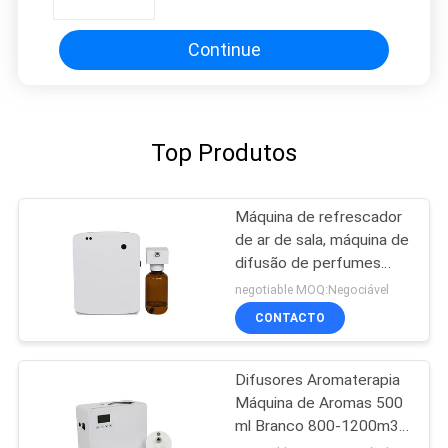
acrílico
Continue
Top Produtos
Máquina de refrescador
de ar de sala, máquina de
difusão de perfumes
para banheiro
negotiable MOQ:Negociável
CONTACTO
Difusores Aromaterapia
Máquina de Aromas 500
ml Branco 800-1200m3