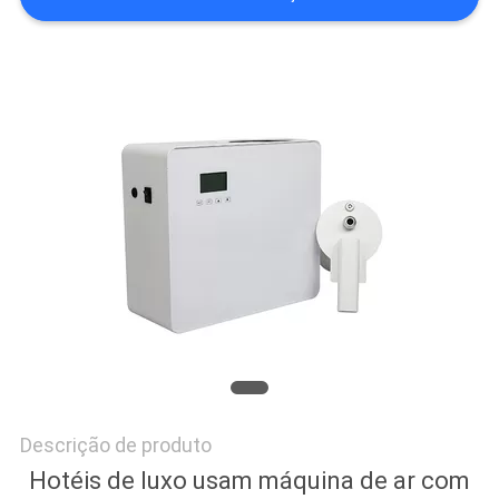
PEÇA
UMAS
CITAÇÕES
MAPA
DO
SITE
POLÍTICA
DE
PRIVACIDADE
Descrição de produto
Hotéis de luxo usam máquina de ar com