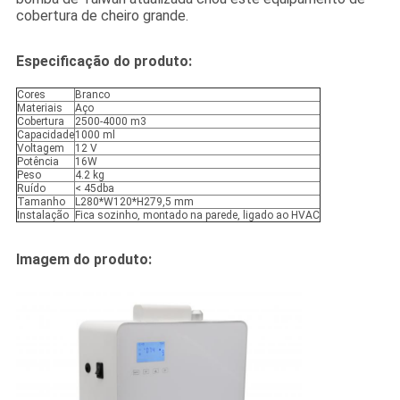
cobertura de cheiro grande.
Especificação do produto:
Cores
Branco
Materiais
Aço
Cobertura
2500-4000 m3
Capacidade
1000 ml
Voltagem
12 V
Potência
16W
Peso
4.2 kg
Ruído
< 45dba
Tamanho
L280*W120*H279,5 mm
Instalação
Fica sozinho, montado na parede, ligado ao HVAC
Imagem do produto: