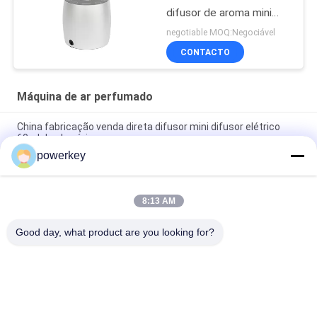
difusor de aroma mini
difusor de 60 ml de
negotiable MOQ:Negociável
alumínio
CONTACTO
Máquina de ar perfumado
China fabricação venda direta difusor mini difusor elétrico
60ml de alumínio
powerkey
Preço de venda direta da fábrica difusor de óleo essencial de
aroma mini 60ml alumínio
8:13 AM
Máquina de difusão de óleos essenciais premium de 100 ml
Aromaterapia Diffusor de ar 1.57W
Good day, what product are you looking for?
Categorias populares
Todos
Máquina Do Difusor 
Máquina Difusora 
Do Aroma
De Perfume