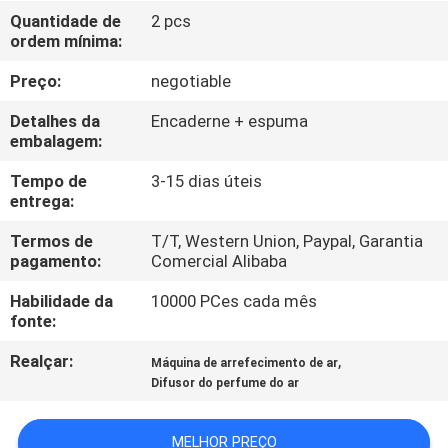
NÓS
Quantidade de
2 pcs
ordem mínima:
EXCURSÃO
Preço:
negotiable
DA
Detalhes da
Encaderne + espuma
FÁBRICA
embalagem:
Tempo de
3-15 dias úteis
entrega:
CONTROLE
DA
Termos de
T/T, Western Union, Paypal, Garantia
pagamento:
Comercial Alibaba
QUALIDADE
Habilidade da
10000 PCes cada mês
fonte:
CONTACTE-
Realçar:
,
Máquina de arrefecimento de ar
NOS
Difusor do perfume do ar
NOTÍCIA
MELHOR PREÇO