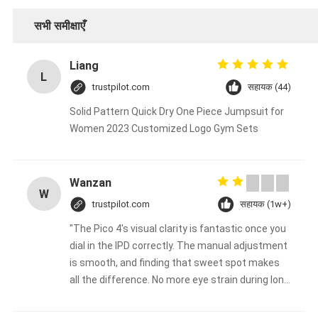
सभी समीक्षाएँ
Liang
L
trustpilot.com
सहायक (44)
Solid Pattern Quick Dry One Piece Jumpsuit for
Women 2023 Customized Logo Gym Sets
Wanzan
W
trustpilot.com
सहायक (1w+)
"The Pico 4's visual clarity is fantastic once you
dial in the IPD correctly. The manual adjustment
is smooth, and finding that sweet spot makes
all the difference. No more eye strain during long
sessions. Highly recommend taking the time to
set it up properly!""The Pico 4's visual clarity is