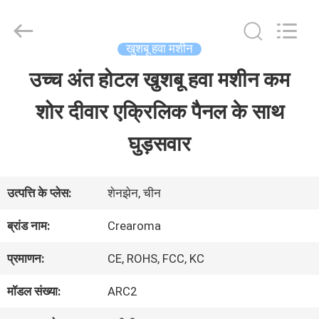
Water
Meter
Online
Market.
खुशबू हवा मशीन
All
Rights
उच्च अंत होटल खुशबू हवा मशीन कम
घर
Reserved.
Developed
शोर दीवार एक्रिलिक पैनल के साथ
by
ECER
उत्पादों
घुड़सवार
वीडियो
उत्पत्ति के प्लेस:
शेनझेन, चीन
ब्रांड नाम:
Crearoma
वीआर
प्रमाणन:
CE, ROHS, FCC, KC
दिखाएँ
मॉडल संख्या:
ARC2