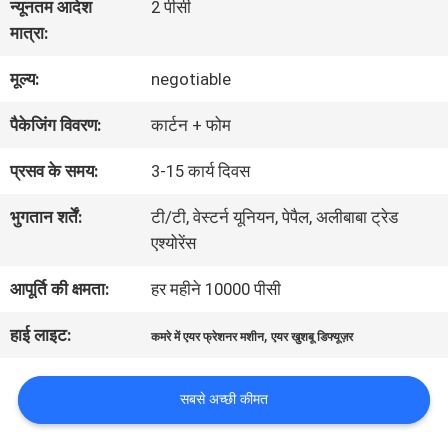
हमारे
न्यूनतम आदेश
2 पीसी
मात्रा:
बारे
मूल्य:
negotiable
में
पैकेजिंग विवरण:
कार्टन + फोम
कारखाना
प्रसव के समय:
3-15 कार्य दिवस
भ्रमण
भुगतान शर्तें:
टी/टी, वेस्टर्न यूनियन, पेपैल, अलीबाबा ट्रेड
एश्योरेंस
गुणवत्ता
आपूर्ति की क्षमता:
हर महीने 10000 पीसी
नियंत्रण
हाई लाइट:
,
कमरे में एयर फ्रेशनर मशीन
एयर खुशबू डिफ्यूज़र
सबसे अच्छी कीमत
संपर्क