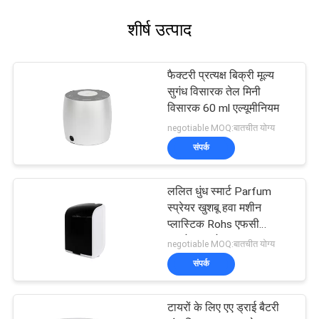
शीर्ष उत्पाद
फैक्टरी प्रत्यक्ष बिक्री मूल्य
सुगंध विसारक तेल मिनी
विसारक 60 ml एल्यूमीनियम
negotiable MOQ:बातचीत योग्य
संपर्क
ललित धुंध स्मार्ट Parfum
स्प्रेयर खुशबू हवा मशीन
प्लास्टिक Rohs एफसी
अनुमोदन अरोमा
negotiable MOQ:बातचीत योग्य
संपर्क
टायरों के लिए एए ड्राई बैटरी