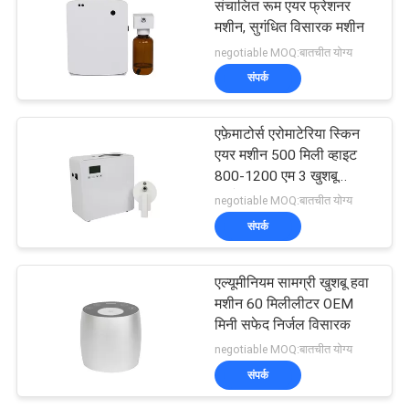
संचालित रूम एयर फ्रेशनर
मशीन, सुगंधित विसारक मशीन
negotiable MOQ:बातचीत योग्य
संपर्क
एफ़ेमाटोर्स एरोमाटेरिया स्किन
एयर मशीन 500 मिली व्हाइट
800-1200 एम 3 खुशबू
कवरेज
negotiable MOQ:बातचीत योग्य
संपर्क
एल्यूमीनियम सामग्री खुशबू हवा
मशीन 60 मिलीलीटर OEM
मिनी सफेद निर्जल विसारक
negotiable MOQ:बातचीत योग्य
संपर्क