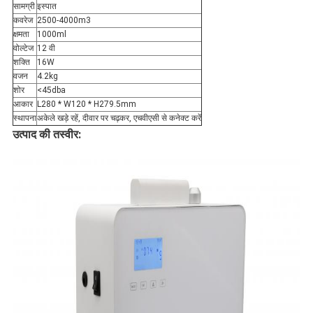
सामग्री
इस्पात
कवरेज
2500-4000m3
क्षमता
1000ml
वोल्टेज
12 वी
शक्ति
16W
वजन
4.2kg
शोर
<45dba
आकार
L280 * W120 * H279.5mm
स्थापना
अकेले खड़े रहें, दीवार पर चढ़कर, एचवीएसी से कनेक्ट करें
उत्पाद की तस्वीर: