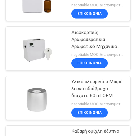
Αρώματος για Τουαλέτα
negotiable MOQ:Διαπραγματεύσιμος
ΕΠΙΚΟΙΝΩΝΊΑ
Διασκορπείς
Αρωμαθεραπεία
Αρωματικό Μηχανικό
Αέρα 500 ml Λευκό 800-
negotiable MOQ:Διαπραγματεύσιμος
1200m3 Καλύπτωση
ΕΠΙΚΟΙΝΩΝΊΑ
μυρωδιών
Υλικό αλουμινίου Μικρό
λευκό αδιάβροχο
διάχυτο 60 ml OEM
negotiable MOQ:Διαπραγματεύσιμος
ΕΠΙΚΟΙΝΩΝΊΑ
Καθαρή ομίχλη έξυπνο