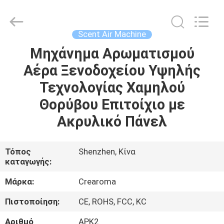
Meter
Online
Market.
All
Rights
Scent Air Machine
Reserved.
Developed
Μηχάνημα Αρωματισμού
ΣΠΊΤΙ
by
ECER
Αέρα Ξενοδοχείου Υψηλής
ΠΡΟΪΌΝΤΑ
Τεχνολογίας Χαμηλού
Θορύβου Επιτοίχιο με
ΒΊΝΤΕΟ
Ακρυλικό Πάνελ
ΕΜΦΆΝΙΣΗ
Τόπος
Shenzhen, Κίνα
καταγωγής:
VR
Μάρκα:
Crearoma
ΠΕΡΊΠΟΥ
Πιστοποίηση:
CE, ROHS, FCC, KC
ΕΜΕΊΣ
Αριθμό
ΑΡΚ2