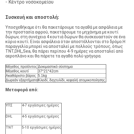
- Κέντρο νοσοκομείου
Συσκευή και αποστολή:
Υποσχεθήκαμε ότι θα πακετάρουμε τα αγαθά με ασφάλεια με
την προστασία αφρού, πακετάρουμε το μηχάνημα με κουτί
δώρων, στη συνέχεια 4 κουτιά δώρων θα συσκευαστούν σε ένα
κύριο κουτί. Είναι ασφάλεια όταν αποστέλλονται στο δρόμο.Η
παραγγελία μπορεί να αποσταλεί με πολλούς τρόπους, όπως
TNT,DHL,Sea, θα πάρει περίπου 4-9 ημέρες να αποσταλεί από
αεροπλάνο και θα πάρετε τα αγαθά πολύ γρήγορα.
Μέγεθος προϊόντος
Δοκιμαστικό σύστημα
Μέγεθος κουτί
37*21*42cm
Ακαθάριστο βάρος
5.1kg
Δωρεάν εξαρτήματα
Κλειδί, δαχτυλίδι, κεφαλή ατομικοποίησης.
Μεταφορά από:
ΥΠΣ
4-7 εργάσιμες ημέρες
DHL
4-5 εργάσιμες ημέρες
TNT
5-10 εργάσιμες ημέρες