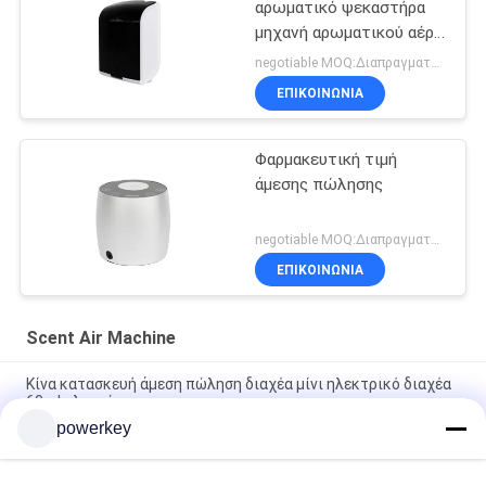
αρωματικό ψεκαστήρα
μηχανή αρωματικού αέρα
πλαστικό Rohs Fcc
negotiable MOQ:Διαπραγματεύσιμος
έγκριση άρωμα
ΕΠΙΚΟΙΝΩΝΊΑ
Φαρμακευτική τιμή
άμεσης πώλησης
negotiable MOQ:Διαπραγματεύσιμος
ΕΠΙΚΟΙΝΩΝΊΑ
Scent Air Machine
Κίνα κατασκευή άμεση πώληση διαχέα μίνι ηλεκτρικό διαχέα
60ml αλουμίνιο
powerkey
Τιμή απευθείας πώλησης από το εργοστάσιο αρωματικό
αιθέριο έλαιο μίνι διαχύτης 60ml αλουμινίου