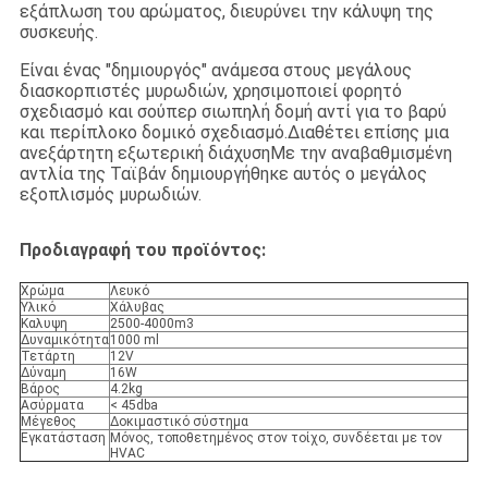
εξάπλωση του αρώματος, διευρύνει την κάλυψη της
συσκευής.
Είναι ένας "δημιουργός" ανάμεσα στους μεγάλους
διασκορπιστές μυρωδιών, χρησιμοποιεί φορητό
σχεδιασμό και σούπερ σιωπηλή δομή αντί για το βαρύ
και περίπλοκο δομικό σχεδιασμό.Διαθέτει επίσης μια
ανεξάρτητη εξωτερική διάχυσηΜε την αναβαθμισμένη
αντλία της Ταϊβάν δημιουργήθηκε αυτός ο μεγάλος
εξοπλισμός μυρωδιών.
Προδιαγραφή του προϊόντος:
Χρώμα
Λευκό
Υλικό
Χάλυβας
Καλυψη
2500-4000m3
Δυναμικότητα
1000 ml
Τετάρτη
12V
Δύναμη
16W
Βάρος
4.2kg
Ασύρματα
< 45dba
Μέγεθος
Δοκιμαστικό σύστημα
Εγκατάσταση
Μόνoς, τοποθετημένος στον τοίχο, συνδέεται με τον
HVAC