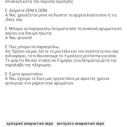
επισκευή κατά την περίοδο εγγύησης.
Ε: Δέχεστε OEM ή ODM;
Α: Ναι, χρειάζεται μόνο να δώσετε τα αρχεία λογότυπου ή τις
ιδέες σας.
Ε: Μπορώ να παραγγείλω δείγματα από τη συσκευή αρωματικού
αερίου για δοκιμή πρώτα;
Α: Ναι, φυσικά!
Ε: Πώς μπορώ να παραγγείλω;
Απ: Πρέπει να μας πείτε το μοντέλο και την ποσότητα που σας
ενδιαφέρει, τότε θα κάνουμε το τιμολόγιο proforma για εσάς.
Το φορτίο θα σας σταλεί σε 3 ημέρες (για δείγματα) μετά την
παραλαβή της πληρωμής.
Ε: Έχετε εργοστάσιο;
Α: Ναι, έχουμε το δικό μας εργοστάσιο με αρκετές χρόνια
εμπειρίας στο μάρκετινγκ αρωμάτων.
εμπορικό αναψυκτικό αέρα
αυτόματο αναψυκτικό αέρα