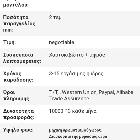
μοντέλου:
ΓΎΡΟΣ
Ποσότητα
2 τεμ.
ΕΡΓΟΣΤΑΣΊΩΝ
παραγγελίας
min:
Τιμή:
negotiable
ΠΟΙΟΤΙΚΌΣ
ΈΛΕΓΧΟΣ
Συσκευασία
Χαρτοκιβώτιο + αφρός
λεπτομέρειες:
ΜΑΣ
Χρόνος
3-15 εργάσιμες ημέρες
παράδοσης:
ΕΛΆΤΕ
Όροι
T/T, , Western Union, Paypal, Alibaba
ΣΕ
πληρωμής:
Trade Assurance
ΕΠΑΦΉ
Δυνατότητα
10000 PC κάθε μήνα
ΜΕ
προσφοράς:
Υψηλό φως:
,
μηχανή αρωματισμού χώρου
ΕΙΔΉΣΕΙΣ
Διασκορπιστής μυρωδιάς αέρα