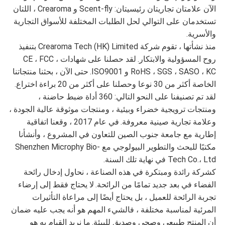
الآن علامتان تجاريتان رئيسيتان: Scent-fly و Crearoma ، اللتان
تستخدمان على التوالي لحل الطلبات المختلفة للأسواق التجارية
والأسرية.
منذ نشأتها ، تقوم شركة Crearoma Tech (HK) Limited بتنفيذ
روح المسؤولية والابتكار.
لقد حصلنا على شهادات CE ، FCC ،
RoHS ، SGS ، SASO ، KC و ISO9001.
حتى الآن ، بحثنا منتجاتنا
الخاصة أكثر من 30 نوعا وحصلنا على أكثر من 20 براءة اختراع.
لقد تم تصنيفنا على النحو التالي: 360 أداة ضبط حاضنة ،
ومنتجات ترويجية خضراء وبيئية ، ومنتجات موثوقة عالية الجودة ،
وعلامة تجارية صينية معروفة.
في عام 2017 ، وقعنا اتفاقية
إطارية مع جامعة جنوب الصين للتعاون في المشروع ، وأنشأنا
مكتبًا للبحث والتطوير البيولوجي مع Shenzhen Microphy Bio-
Tech Co.، Ltd في نهاية تلك السنة.
كشركة رائدة ومبتكرة في هذه الصناعة ، نحاول إدخال رائحة
الفضاء في بعد جديد تمامًا من الرائحة.
لا يحتاج فقط إلى إرضاء
تجربة الرائحة للعميل ، بل يحتاج أيضًا إلى مراعاة التأثيرات
المرئية لمناسبة مختلفة ، فالشيء المهم هو أنه يجب عليه ضمان
أن المنتج طبيعي وصحي وصديق للبيئة.
ما نريد القيام به هو