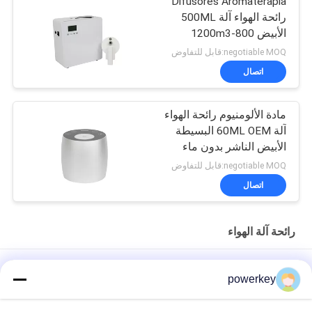
Difusores Aromaterapia
رائحة الهواء آلة 500ML
الأبيض 800-1200m3
تغطية رائحة
negotiable MOQ:قابل للتفاوض
اتصال
مادة الألومنيوم رائحة الهواء
آلة 60ML OEM البسيطة
الأبيض الناشر بدون ماء
negotiable MOQ:قابل للتفاوض
اتصال
رائحة آلة الهواء
الصين تصنيع بيع المباشر الناشر مصغرة الكهربائية الناشر 60ML
powerkey
الألومنيوم