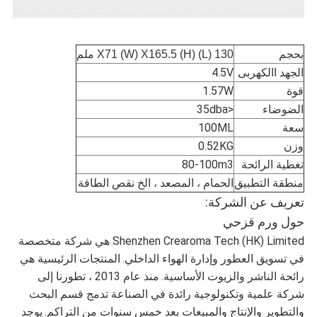
بحجم
130 (L) X71 (W) X165.5 (H) ملم
الجهد االكهربى
4.5V
قوة
1.57W
الضوضاء
<35dba
سعة
100ML
وزن
0.52KG
تغطية الرائحة
80-100m3
منطقة التطبيق
الحمام ، المصعد ، الخ نقص الطاقة
تعريف عن الشركة:
حول ورم قزحي
Shenzhen Crearoma Tech (HK) Limited هي شركة متخصصة
في تسويق العطور وإدارة الهواء الداخلي.
المنتجات الرئيسية هي
رائحة الناشر والزيوت الأساسية.
منذ عام 2013 ، تطورنا إلى
شركة علمية وتكنولوجية رائدة في الصناعة تدمج قسم البحث
والتطوير والإنتاج والمبيعات بعد خمس سنوات من التراكم.
يوجد