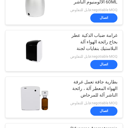
60ML الألومنيوم الناشر
negotiable MOQ:قابل للتفاوض
اتصال
غرامة ضباب الذكية عطر
بخاخ رائحة الهواء آلة
البلاستيك بنفايات لجنة
الاتصالات الفدرالية
negotiable MOQ:قابل للتفاوض
الموافقة رائحة
اتصال
بطارية جافة تعمل غرفة
الهواء المعطر آلة ، رائحة
الناشر آلة للمرحاض
negotiable MOQ:قابل للتفاوض
اتصال