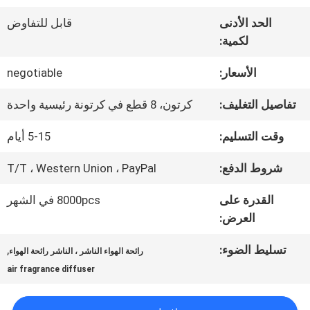
الواقع
الحد الأدنى
قابل للتفاوض
لكمية:
الافتراضي
الأسعار:
negotiable
معلومات
تفاصيل التغليف:
كرتون، 8 قطع في كرتونة رئيسية واحدة
عنا
وقت التسليم:
5-15 أيام
شروط الدفع:
T/T ، Western Union ، PayPal
جولة
القدرة على
8000pcs في الشهر
في
العرض:
المعمل
تسليط الضوء:
,
رائحة الهواء الناشر ، الناشر رائحة الهواء
air fragrance diffuser
مراقبة