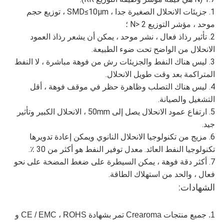
1. جزيئات الانحلال الصغيرة جدا ، SMD≤10μm ، توزيع حجم
موحد ، مؤشر التوزيع N> 2 ؛
2. تأثير رذاذ فعال ، نشر موحد ، يمكن أن يشعر رذاذ العمود
الانحلال من الواضح تحت ضوء الطبيعة.
3. ليس هناك النفط والجزيئات رش من فوهة مباشرة ، لا النفط
المتراكمة بعد وقت طويل الانحلال.
4. ليس هناك التصلب وظاهرة حظر في موقف فوهة ، أقل
التشغيل والصيانة.
5. ارتفاع عمود الانحلال يصل إلى 50mm ، الانحلال الكبير وتأثير
جيد.
6. مزيج من تكنولوجيا الانحلال النانوي ويمكن إعادة تدويرها
تكنولوجيا النفط العائد.
معدل توفير النفط هو أكثر من 30 ٪.
7. أكثر دقة فوهة ، يمكن السيطرة على ضغط المضخة على نحو
فعال ، والحد من استهلاك الطاقة.
الشهادات:
1. جميع منتجات Crearoma تمر بشهادة CE / EMC ، ROHS و