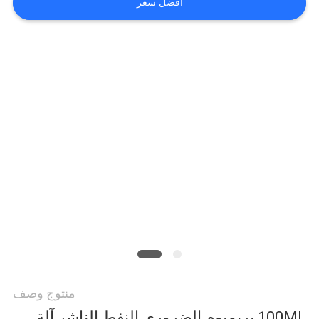
افضل سعر
الجودة
اتصل
بنا
أخبار
اطلب
اقتباس
خريطة
منتوج وصف
100ML بريميوم الضروري النفط الناشر آلة