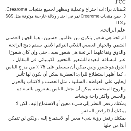
FCC.
2.هناك براءات اختراع وعملية ومظهر لجميع منتجات Crearoma.
3. جميع منتجات Crearoma تمر في اختبار وكالة خارجية موثوقة مثل SGS
و ITS.
علم الرائحة:
الرائحة هي شعور يتكون من نظامين حسيين ، هما الجهاز العصبي
الشمي والجهاز العصبي الثلاثي التوائم الأنفي.
سيتم دمج الرائحة
والذوق وتفاعلهما.
الرائحة هي شعور بعيد ، حتى وإن كان شعورًا
عبر المسافة البعيدة للشعور بالتحفيز الكيميائي.
في المقابل ،
الذوق هو شعور وثيق يمكن أن يسيطر على 75 ٪ من مزاج الناس
، كما أظهر استطلاع للرأي: العطرية يمكن أن يكون لها تأثير
إيجابي على العواطف السلبية ، مثل الغضب والاكتئاب والحزن
والروح المنخفضة.
يمكن أن تجعل الناس يشعرون بالسعادة
والجنس وأكثر راحة ونشاط.
يمكنك رفض النظر إلى شيء معين أو الاستماع إليه ، لكن لا
يمكنك أبدًا رفض التنفس.
يمكنك رفض رؤية شيء معين أو الاستماع إليه ، ولكن لن تتمكن
أبدًا من حلها.