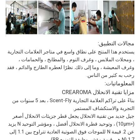
مجالات التطبيق:
يستخدم هذا المنتج على نطاق واسع في متاجر العلامات التجارية
، ومحلات الملابس ، وغرف النوم ، والمطابخ ، والحمامات ،
وغرف المعيشة ، وما إلى ذلك. نظرًا لعطره الطازج والدائم ، فقد
رحب به كثير من الناس.
المعلوماتيات:
مزايا تقنية الانحلال CREAROMA
بناءً على تراكم العلامة التجارية Scent-Fly ، بعد 5 سنوات من
التجربة والاستكشاف المستمر.
جيل جديد من تقنية الانحلال يجعل قطر جزيئات الانحلال أصغر
(<10μm) ، وتوحيد قطرة الانحلال أفضل ، ومؤشر التوحيد N يزيد
عن 2. قيمة N للموجات فوق الصوتية العادية تتراوح بين 1.1 إلى
1.7 (N هي قيمة مؤشر وظيفة التوزيع RR).