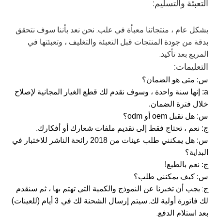
التعبئة والتسليم:
بشكل عام ، منتجاتنا معبأة في علب. نحن نعد بأننا سوف نتحقق
بدقة من جودة المنتجات قبل التعبئة والتغليف ، وتعبئتها في
المربع بعد تأكيد.
التعليمات:
س: متى هو الضمان؟
a: إنها سنة واحدة ، وسوف نقدم لك قطع الغيار المجانية لإصلاح
خلال فترة الضمان.
س: هل تقبل oem أو odm؟
ج: نعم ، تحتاج فقط إلى تقديم ملفات شعارك أو أفكارك.
س: هل يمكنني طلب عينات من 2018 رائحة الناشر للاختبار في
البداية؟
ج: نعم بالطبع!
س: كيف يمكنني طلب؟
ج: يجب أن تخبرنا عن النموذج والكمية التي تهتم بها ، ثم سنقدم
لك فاتورة أولية لك.
سيتم إرسال الشحنة لك في 3 أيام (للعينات)
بعد استلام الدفع.