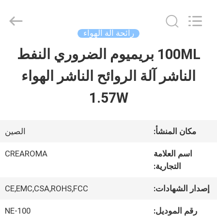
Water
Meter
Online
Market.
رائحة آلة الهواء
All
Rights
100ML بريميوم الضروري النفط
منزل،
Reserved.
Developed
الناشر آلة الروائح الناشر الهواء
بيت
by
ECER
1.57W
منتجات
مكان المنشأ:
الصين
أشرطة
اسم العلامة
CREAROMA
التجارية:
فيديو
إصدار الشهادات:
CE,EMC,CSA,ROHS,FCC
عرض
رقم الموديل:
NE-100