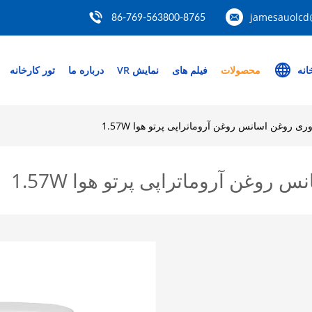
jamesauolcd
86-769-563800-8765
انه
محصولات
فیلم های
نمایش VR
درباره ما
تور کارخانه