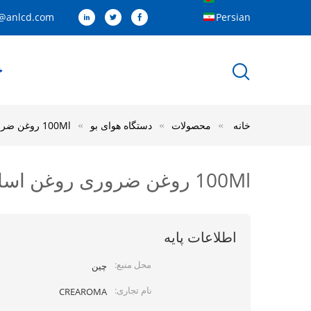
@anlcd.com
Persian
خ
خانه
محصولات
دستگاه هوای بو
100Ml روغن ضروری روغن اسانس روغن آروماتراپی پرتو هوا 1.57W
100Ml روغن ضروری روغن اسانس روغن آروماتراپی پرتو هوا 1.57W
اطلاعات پایه
محل منبع:
چین
نام تجاری:
CREAROMA