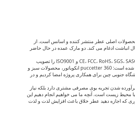
حصولات اصلی عطر منتشر کننده و اسانس است.
از
دو مارک عمده در حال حاضر
ما گواهینامه های CE، FCC، RoHS، SGS، SASO، KC و ISO9001 را تصویب
ما رتبه بندی شده است: 360 puccetter انکوباتور، محصولات سبز و
 را با دانشگاه جنوبی چین برای همکاری پروژه امضا کردیم و در
به برآورده شدن تجربه بوی مصرفی مشتری دارد بلکه نیاز
 با محیط زیست است.
آنچه ما می خواهیم انجام دهیم این
طوری که اجازه دهید عطر خلاق باعث افزایش لذت و لذت