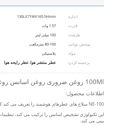
اندازه:
130LX71WX165.5Hmm
قدرت:
1.57 وات
ظرفیت:
100 میلی لیتر
پوشش بویایی:
80-100 مترمکعب
مواد:
پلاستیکی
عطر منتشر هوا
عطر رایحه هوا
برجسته کردن:
,
100Ml روغن ضروری روغن اسانس روغن آروماتراپی پرتو هوا 1.57W
اطلاعات محصول:
NE-100 سلاح های عطرهای هوشمند را تعریف می کند که عمر باتری آن بالا است، عملکرد بالا و پایداری.
این تکنولوژی تشخیص اسانس را ترکیب می کند، تنظیمات پ
بینی می کند.