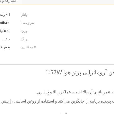
امتیازها و 
ولتاژ:
4.5 ولت
سر و صدا:
＜35dba
وزن:
0.52 کیلوگرم
رنگ:
سفید
کلمه کلیدی:
پخش کنن
یچیده برنامه را جایگزین می کند و استفاده از روغن اساسی را پیش ب