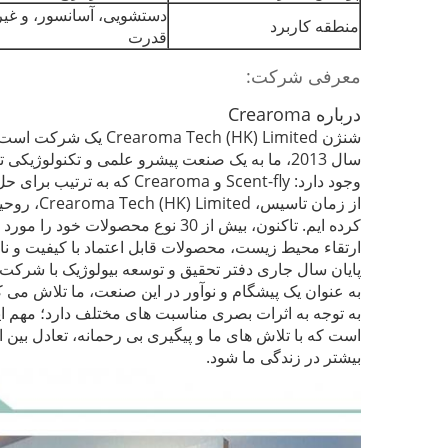
دستشویی، آسانسور، و غیر
منطقه کاربرد
قدرت
معرفی شرکت:
درباره Crearoma
شنژن Crearoma Tech (HK) Limited یک شرکت است که متخصص در بازاریابی عطر و مدیریت هوا در محیط داخلی است.
سال 2013، ما به یک صنعت پیشرو علمی و تکنولوژیکی تبدیل شده ایم که بخش تحقیق و توسعه، تولید و فروش را پس از پنج سال انباشت ادغام می کند.
وجود دارد: Scent-fly و Crearoma که به ترتیب برای حل تقاضاهای مختلف بازار تجاری و خانگی مورد استفاده قرار می گیرند.
از زمان تاسیس، Crearoma Tech (HK) Limited، روحیه مسئولیت و نوآوری را به اجرا گذاشته است.
کرده ایم.
تاکنون، بیش از 30 نوع محصولات خود را مورد بررسی قرار داده ایم و بیش از 20 اختراع ثبت شده است.
ارتقاء محیط زیست، محصولات قابل اعتماد با کیفیت و ن
پایان سال جاری دفتر تحقیق و توسعه بیولوژیک با شرکت شنژن Microphy Bio-Tech Co. Ltd را
به عنوان یک پیشگام و نوآور در این صنعت، ما تلاش می کنی
به توجه به اثرات بصری مناسبت های مختلف دارد؛ مهم 
است که با تلاش های ما و پیگیری بی رحمانه، تعادل بین
بیشتر در زندگی ما شود.