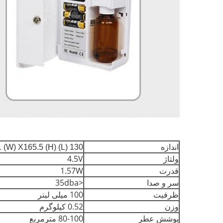
اندازه
130 (L) X71 (W) X165.5 (H) میلیمتر
ولتاژ
4.5V
قدرت
1.57W
سر و صدا
<35dba
ظرفیت
100 میلی لیتر
وزن
0.52 کیلوگرم
پوشش عطر
80-100 مترمربع