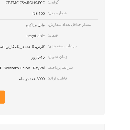
گواهی:
CE,EMC,CSA,ROHS,FCC
شماره مدل:
NE-100
مقدار حداقل تعداد سفارش:
قابل مذاکره
قیمت:
negotiable
جزئیات بسته بندی:
کارتن، 8 عدد در یک کارتن اصلی
زمان تحویل:
5-15 روز
شرایط پرداخت:
T ، Western Union ، PayPal
قابلیت ارائه:
8000 عدد در ماه