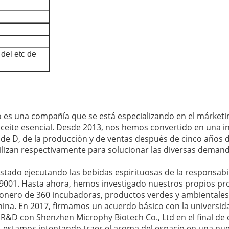
 del etc de
es una compañía que se está especializando en el márketing d
ceite esencial. Desde 2013, nos hemos convertido en una ind
 de D, de la producción y de ventas después de cinco años
lizan respectivamente para solucionar las diversas demanda
stado ejecutando las bebidas espirituosas de la responsabil
 ISO9001. Hasta ahora, hemos investigado nuestros propios 
onero de 360 incubadoras, productos verdes y ambientales
hina. En 2017, firmamos un acuerdo básico con la universid
l R&D con Shenzhen Microphy Biotech Co., Ltd en el final de 
 estamos intentando traer el aroma del espacio en una nue