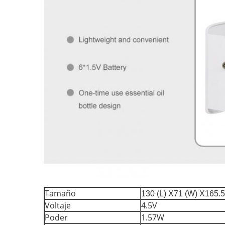
Tamaño
130 (L) X71 (W) X165.5
Voltaje
4.5V
Poder
1.57W