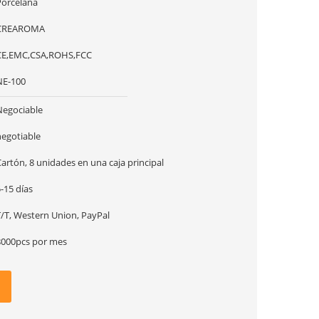
Porcelana
CREAROMA
CE,EMC,CSA,ROHS,FCC
NE-100
Negociable
negotiable
artón, 8 unidades en una caja principal
-15 días
T/T, Western Union, PayPal
8000pcs por mes