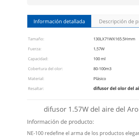
Información detallada
Descripción de 
Tamaño:
130LX71WX165.5Hmm
Fuerza:
1,57W
Capacidad:
100 ml
Cobertura del olor:
80-100m3
Material:
Plásico
difusor del olor del a
Resaltar:
difusor 1.57W del aire del Ar
Información de producto:
NE-100 redefine el arma de los productos elegant