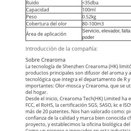
Ruido
<35dba
Capacidad
100ml
Peso
0.52kg
Cobertura del olor
80-100m3
Servicio, elevador, falta
Área de aplicación
poder
Introducción de la compañía:
Sobre Crearoma
La tecnología de Shenzhen Crearoma (HK) limitó 
productos principales son difusor del aroma y a
tecnológica que integra el departamento de R y
importantes: Olor-mosca y Crearoma, que se uti
del hogar.
Desde el inicio, Crearoma Tech(HK) Limited ha e
FCC, el RoHS, la certificación SGS, SASO, kc e
más de 20 patentes. Nos han valorado como: pi
confianza de la calidad y marca bien conocida c
proyecto, y establecimos la oficina biológica de
Como un pionero e innovador en esta industria,