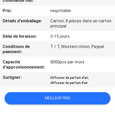
commande min:
DE
Prix:
negotiable
NOUS
Détails d'emballage:
Carton, 8 pièces dans un carton
principal
VISITE
D'USINE
Délai de livraison:
5-15 jours
Conditions de
T / T, Western Union, Paypal
paiement:
CONTRÔLE
DE
Capacité
8000pcs par mois
d'approvisionnement:
QUALITÉ
Surligner:
,
Diffuseur de parfum d'air
diffuseur de parfum d'air
CONTACTEZ-
NOUS
MEILLEUR PRIX
NOUVELLES