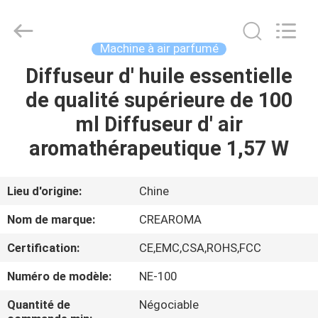
Water
Meter
Online
Market.
All
Machine à air parfumé
Rights
Reserved.
Diffuseur d' huile essentielle
MAISON
Developed
by
ECER
de qualité supérieure de 100
PRODUITS
ml Diffuseur d' air
aromathérapeutique 1,57 W
VIDÉOS
Lieu d'origine:
Chine
VR
Nom de marque:
CREAROMA
SHOW
Certification:
CE,EMC,CSA,ROHS,FCC
AU
Numéro de modèle:
NE-100
SUJET
Quantité de
Négociable