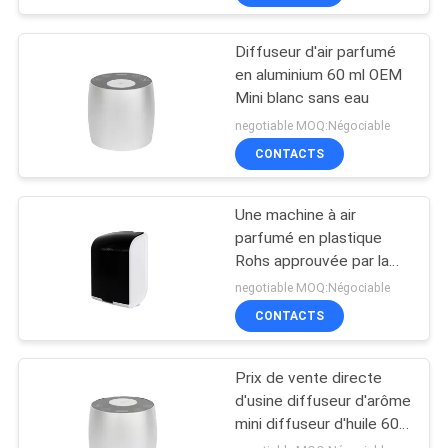
Diffuseur d'air parfumé
en aluminium 60 ml OEM
Mini blanc sans eau
negotiable MOQ:Négociable
CONTACTS
Une machine à air
parfumé en plastique
Rohs approuvée par la
Fcc
negotiable MOQ:Négociable
CONTACTS
Prix de vente directe
d'usine diffuseur d'arôme
mini diffuseur d'huile 60
ml aluminium