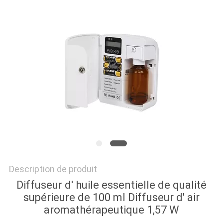
DEMANDEZ
UNE
CITATION
PLAN
DU
SITE
POLITIQUE
Description de produit
DE
Diffuseur d' huile essentielle de qualité
CONFIDENTIALITÉ
supérieure de 100 ml Diffuseur d' air
aromathérapeutique 1,57 W