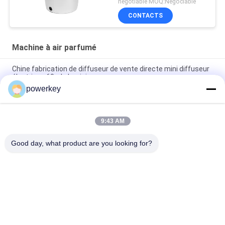
negotiable MOQ:Négociable
CONTACTS
Machine à air parfumé
Chine fabrication de diffuseur de vente directe mini diffuseur
électrique 60ml aluminium
powerkey
Prix de vente directe d'usine de l'huile essentielle d'arôme mini
diffuseur 60 ml d'aluminium
9:43 AM
Diffuseur d' huile essentielle de qualité supérieure de 100 ml
Diffuseur d' air aromathérapeutique 1,57 W
Good day, what product are you looking for?
Catégories populaires
Tous
Machine De 
Diffuseur De 
Diffuseur D'arome
Parfum Machine
Diffuseur D'huiles 
Diffuseur De 