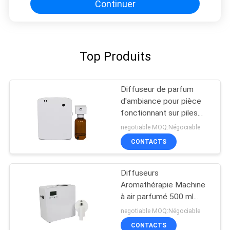
Continuer
Top Produits
Diffuseur de parfum
d'ambiance pour pièce
fonctionnant sur piles
AA, diffuseur de parfum
negotiable MOQ:Négociable
pour toilettes
CONTACTS
Diffuseurs
Aromathérapie Machine
à air parfumé 500 ml
Blanc 800-1200m3
negotiable MOQ:Négociable
Couverture de l'odeur
CONTACTS