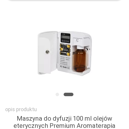
POPROSIĆ
O
WYCENĘ
SITEMAP
POLITYKA
PRYWATNOŚCI
opis produktu
Maszyna do dyfuzji 100 ml olejów
eterycznych Premium Aromaterapia