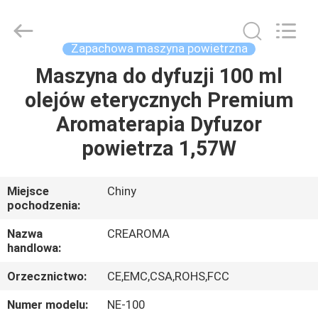
Water
Meter
Online
Market.
All
Zapachowa maszyna powietrzna
Rights
Reserved.
Developed
Maszyna do dyfuzji 100 ml
DOM
by
ECER
olejów eterycznych Premium
PRODUKTY
Aromaterapia Dyfuzor
powietrza 1,57W
FILMY
Miejsce
Chiny
pochodzenia:
POKAZ
VR
Nazwa
CREAROMA
handlowa:
O
Orzecznictwo:
CE,EMC,CSA,ROHS,FCC
NAS
Numer modelu:
NE-100