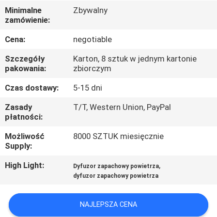
Minimalne
Zbywalny
WYCIECZKA
zamówienie:
PO
Cena:
negotiable
FABRYCE
Szczegóły
Karton, 8 sztuk w jednym kartonie
pakowania:
zbiorczym
KONTROLA
Czas dostawy:
5-15 dni
JAKOŚCI
Zasady
T/T, Western Union, PayPal
płatności:
SKONTAKTUJ
Możliwość
8000 SZTUK miesięcznie
Supply:
SIĘ
Z
High Light:
,
Dyfuzor zapachowy powietrza
dyfuzor zapachowy powietrza
NAMI
NAJLEPSZA CENA
AKTUALNOŚCI