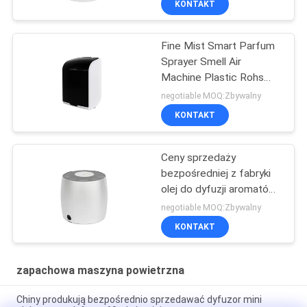
KONTAKT
Fine Mist Smart Parfum
Sprayer Smell Air
Machine Plastic Rohs
Fcc Approval Aroma
negotiable MOQ:Zbywalny
KONTAKT
Ceny sprzedaży
bezpośredniej z fabryki
olej do dyfuzji aromatów
mini dyfuzor 60 ml
negotiable MOQ:Zbywalny
aluminium
KONTAKT
zapachowa maszyna powietrzna
Chiny produkują bezpośrednio sprzedawać dyfuzor mini