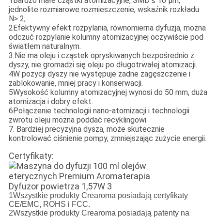
1Bardzo małe cząstki atomizacyjne, SMD ≤ 10 μm,
jednolite rozmiarowe rozmieszczenie, wskaźnik rozkładu
N> 2;
2Efektywny efekt rozpylania, równomierna dyfuzja, można
odczuć rozpylanie kolumny atomizacyjnej oczywiście pod
światłem naturalnym.
3.Nie ma oleju i cząstek opryskiwanych bezpośrednio z
dyszy, nie gromadzi się oleju po długotrwałej atomizacji.
4W pozycji dyszy nie występuje żadne zagęszczenie i
zablokowanie, mniej pracy i konserwacji.
5Wysokość kolumny atomizacyjnej wynosi do 50 mm, duża
atomizacja i dobry efekt.
6Połączenie technologii nano-atomizacji i technologii
zwrotu oleju można poddać recyklingowi.
7. Bardziej precyzyjna dysza, może skutecznie
kontrolować ciśnienie pompy, zmniejszając zużycie energii.
Certyfikaty:
1Wszystkie produkty Crearoma posiadają certyfikaty
CE/EMC, ROHS i FCC.
2Wszystkie produkty Crearoma posiadają patenty na