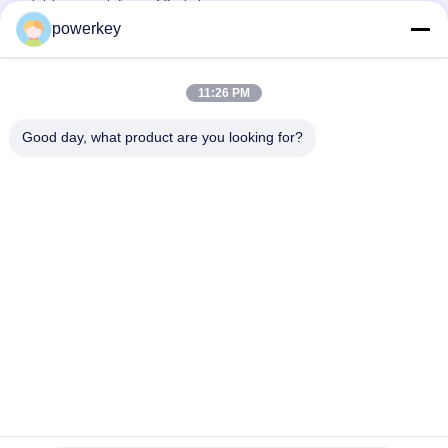
elektryczny dyfuzor 60ml aluminium
powerkey
Ceny sprzedaży bezpośredniej z fabryki olej eteryczny
aromatyczny mini dyfuzor 60 ml aluminium
11:26 PM
Maszyna do dyfuzji 100 ml olejów eterycznych Premium
Aromaterapia Dyfuzor powietrza 1,57W
Good day, what product are you looking for?
popularne kategorie
Wszystko
Maszyna Do 
Maszyna Do 
Dyfuzora Aromatu
Dyfuzora Zapachów
Maszyna Do 
Automatyczny 
Dyfuzora Olejków 
Dyfuzor Zapachów
Eterycznych
System 
Dyfuzor Zapachowy 
Dostarczania 
Hvac
Zapachu
Dyfuzor Zapachowy 
Dyfuzor Zapachowy 
Baterii
O Dużej Powierzchni