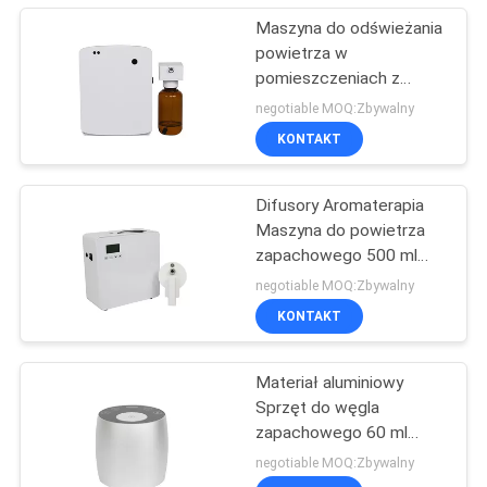
Maszyna do odświeżania
powietrza w
pomieszczeniach z
baterią AA, maszyna do
negotiable MOQ:Zbywalny
dyfuzji zapachów do
KONTAKT
toalety
Difusory Aromaterapia
Maszyna do powietrza
zapachowego 500 ml
Biały 800-1200m3
negotiable MOQ:Zbywalny
Pochłanianie zapachami
KONTAKT
Materiał aluminiowy
Sprzęt do węgla
zapachowego 60 ml
OEM Mini Biały Diffuser
negotiable MOQ:Zbywalny
Bezwodny