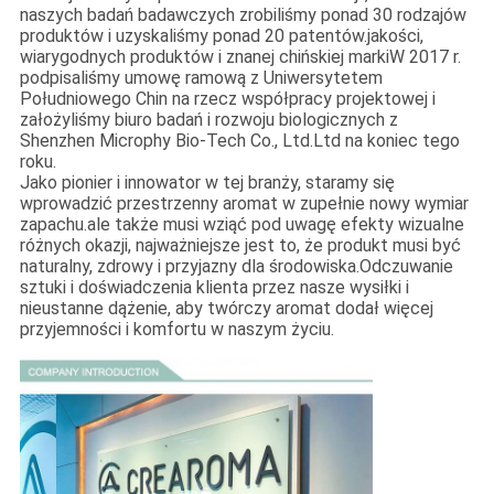
naszych badań badawczych zrobiliśmy ponad 30 rodzajów
produktów i uzyskaliśmy ponad 20 patentów.jakości,
wiarygodnych produktów i znanej chińskiej markiW 2017 r.
podpisaliśmy umowę ramową z Uniwersytetem
Południowego Chin na rzecz współpracy projektowej i
założyliśmy biuro badań i rozwoju biologicznych z
Shenzhen Microphy Bio-Tech Co., Ltd.Ltd na koniec tego
roku.
Jako pionier i innowator w tej branży, staramy się
wprowadzić przestrzenny aromat w zupełnie nowy wymiar
zapachu.ale także musi wziąć pod uwagę efekty wizualne
różnych okazji, najważniejsze jest to, że produkt musi być
naturalny, zdrowy i przyjazny dla środowiska.Odczuwanie
sztuki i doświadczenia klienta przez nasze wysiłki i
nieustanne dążenie, aby twórczy aromat dodał więcej
przyjemności i komfortu w naszym życiu.