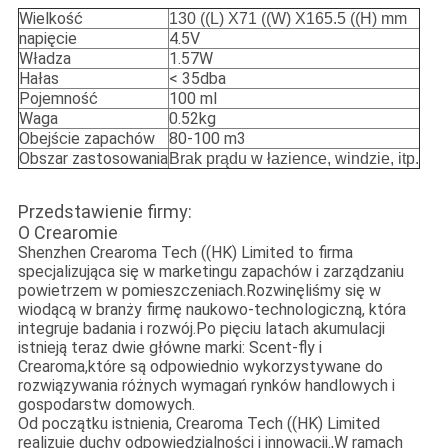
Wielkość
130 ((L) X71 ((W) X165.5 ((H) mm
napięcie
4.5V
Władza
1.57W
Hałas
< 35dba
Pojemność
100 ml
Waga
0.52kg
Obejście zapachów
80-100 m3
Obszar zastosowania
Brak prądu w łazience, windzie, itp.
Przedstawienie firmy:
O Crearomie
Shenzhen Crearoma Tech ((HK) Limited to firma
specjalizująca się w marketingu zapachów i zarządzaniu
powietrzem w pomieszczeniach.Rozwinęliśmy się w
wiodącą w branży firmę naukowo-technologiczną, która
integruje badania i rozwój.Po pięciu latach akumulacji
istnieją teraz dwie główne marki: Scent-fly i
Crearoma,które są odpowiednio wykorzystywane do
rozwiązywania różnych wymagań rynków handlowych i
gospodarstw domowych.
Od początku istnienia, Crearoma Tech ((HK) Limited
realizuje duchy odpowiedzialności i innowacji.,W ramach