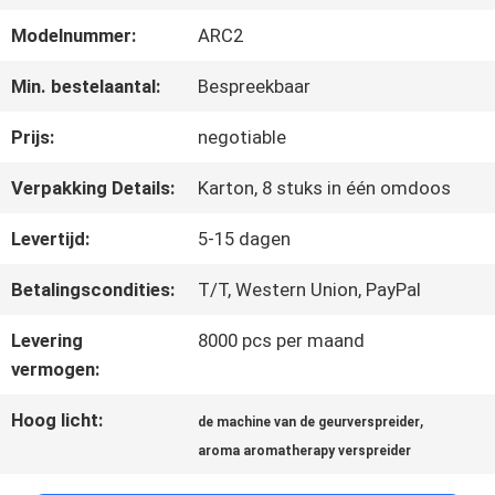
ONGEVEER
Modelnummer:
ARC2
ONS
Min. bestelaantal:
Bespreekbaar
FABRIEKSREIS
Prijs:
negotiable
Verpakking Details:
Karton, 8 stuks in één omdoos
KWALITEITSCONTROLE
Levertijd:
5-15 dagen
Betalingscondities:
T/T, Western Union, PayPal
CONTACTEER
Levering
8000 pcs per maand
ONS
vermogen:
Hoog licht:
,
de machine van de geurverspreider
NIEUWS
aroma aromatherapy verspreider