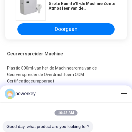
Grote Ruimte1l-de Machine Zoete
Atmosfeer van de
Geurverspreider Geschikt voor
Hotel
Doorgaan
Geurverspreider Machine
Plastic 800ml-van het de Machinearoma van de
Geurverspreider de Overdrachtoem ODM
Certificatiegeurapparaat
powerkey
Van de de Geurverspreider van het huisgebruik van de de
Machinestrook de Kleuren Mooi Ontwerp met
Aluminiumomhulsel
10:43 AM
Draagbare de Machine Kleine OEM van de Geurverspreider
Good day, what product are you looking for?
Verstuivers Elektrische Etherische olie 100ML