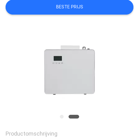
VERZOEK
BESTE PRIJS
OM EEN
CITAAT
SITEMAP
PRIVACYBELEID
Productomschrijving