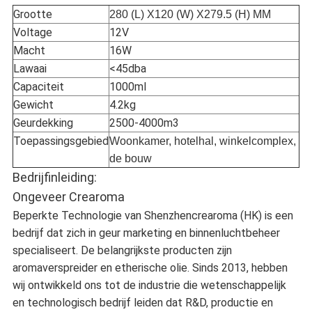
Grootte
280 (L) X120 (W) X279.5 (H) MM
Voltage
12V
Macht
16W
Lawaai
<45dba
Capaciteit
1000ml
Gewicht
4.2kg
Geurdekking
2500-4000m3
Toepassingsgebied
Woonkamer, hotelhal, winkelcomplex,
de bouw
Bedrijfinleiding:
Ongeveer Crearoma
Beperkte Technologie van Shenzhencrearoma (HK) is een
bedrijf dat zich in geur marketing en binnenluchtbeheer
specialiseert. De belangrijkste producten zijn
aromaverspreider en etherische olie. Sinds 2013, hebben
wij ontwikkeld ons tot de industrie die wetenschappelijk
en technologisch bedrijf leiden dat R&D, productie en