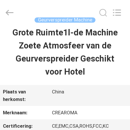
China
Water
Meter
Online
Geurverspreider Machine
Market.
All
Grote Ruimte1l-de Machine
HUIS
Rights
Reserved.
Zoete Atmosfeer van de
Developed
by
PRODUCTEN
ECER
Geurverspreider Geschikt
voor Hotel
VIDEOS
Plaats van
China
VR-
herkomst:
SHOW
Merknaam:
CREAROMA
Certificering:
CE,EMC,CSA,ROHS,FCC,KC