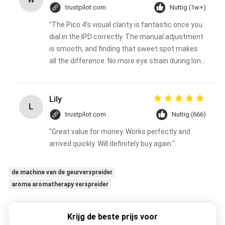
trustpilot.com
Nuttig (1w+)
"The Pico 4's visual clarity is fantastic once you
dial in the IPD correctly. The manual adjustment
is smooth, and finding that sweet spot makes
all the difference. No more eye strain during long
sessions. Highly recommend taking the time to
set it up properly!""The Pico 4's visual clarity is
fantastic once you dial in the IPD correctly. The
Lily
L
manual adjustment is smooth, and finding that
trustpilot.com
Nuttig (666)
sweet spot makes all the difference. No more
"Great value for money. Works perfectly and
eye strain during long sessions. Highly
arrived quickly. Will definitely buy again."
recommend taking the time to set it up
properly!""The Pico 4's visual clarity is fantastic
once you dial in the IPD correctly. The manual
de machine van de geurverspreider
adjustment is smooth, and finding that sweet
aroma aromatherapy verspreider
spot makes all the difference. No more eye
strain during long sessions. Highly recommend
Krijg de beste prijs voor
taking the time to set it up properly!""The Pico