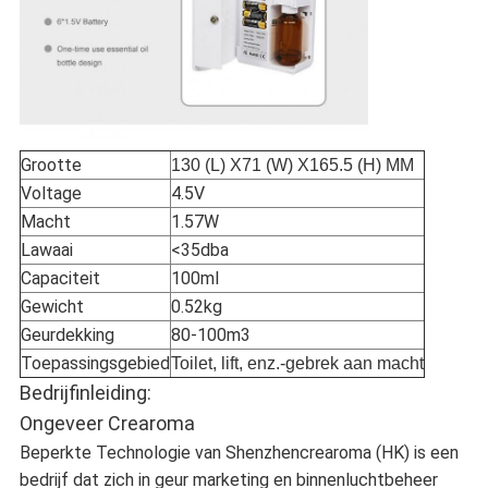
Grootte
130 (L) X71 (W) X165.5 (H) MM
Voltage
4.5V
Macht
1.57W
Lawaai
<35dba
Capaciteit
100ml
Gewicht
0.52kg
Geurdekking
80-100m3
Toepassingsgebied
Toilet, lift, enz.-gebrek aan macht
Bedrijfinleiding:
Ongeveer Crearoma
Beperkte Technologie van Shenzhencrearoma (HK) is een
bedrijf dat zich in geur marketing en binnenluchtbeheer