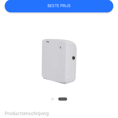
VERZOEK
BESTE PRIJS
OM EEN
CITAAT
SITEMAP
PRIVACYBELEID
Productomschrijving