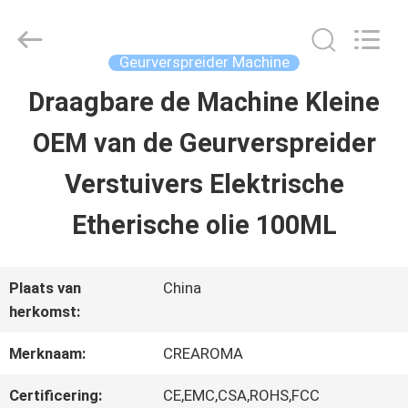
China
Water
Meter
Online
Geurverspreider Machine
Market.
All
Draagbare de Machine Kleine
HUIS
Rights
Reserved.
OEM van de Geurverspreider
Developed
by
PRODUCTEN
ECER
Verstuivers Elektrische
Etherische olie 100ML
VIDEOS
Plaats van
China
VR-
herkomst:
SHOW
Merknaam:
CREAROMA
Certificering:
CE,EMC,CSA,ROHS,FCC