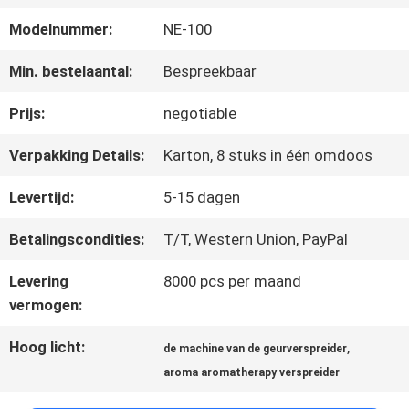
ONGEVEER
Modelnummer:
NE-100
ONS
Min. bestelaantal:
Bespreekbaar
FABRIEKSREIS
Prijs:
negotiable
Verpakking Details:
Karton, 8 stuks in één omdoos
KWALITEITSCONTROLE
Levertijd:
5-15 dagen
Betalingscondities:
T/T, Western Union, PayPal
CONTACTEER
Levering
8000 pcs per maand
ONS
vermogen:
Hoog licht:
,
de machine van de geurverspreider
NIEUWS
aroma aromatherapy verspreider