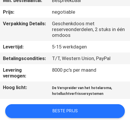
Min. bestelaantal:
Bespreekbaar
FABRIEKSREIS
Prijs:
negotiable
Verpakking Details:
Geschenkdoos met
reserveonderdelen, 2 stuks in één
KWALITEITSCONTROLE
omdoos
Levertijd:
5-15 werkdagen
CONTACTEER
ONS
Betalingscondities:
T/T, Western Union, PayPal
Levering
8000 pc's per maand
vermogen:
NIEUWS
Hoog licht:
,
De Verspreider van het hotelaroma
hotelluchtverfrissersystemen
VERZOEK
OM EEN
BESTE PRIJS
CITAAT