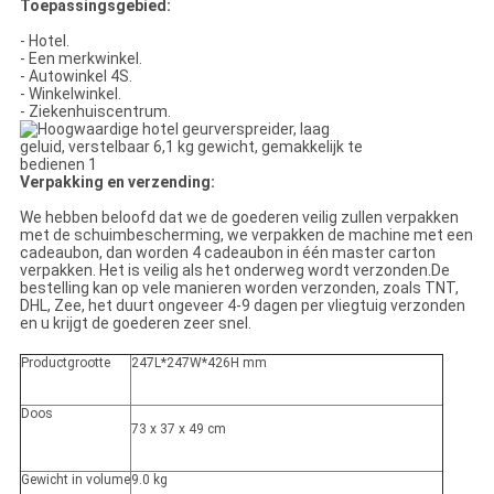
Toepassingsgebied:
- Hotel.
- Een merkwinkel.
- Autowinkel 4S.
- Winkelwinkel.
- Ziekenhuiscentrum.
Verpakking en verzending:
We hebben beloofd dat we de goederen veilig zullen verpakken
met de schuimbescherming, we verpakken de machine met een
cadeaubon, dan worden 4 cadeaubon in één master carton
verpakken. Het is veilig als het onderweg wordt verzonden.De
bestelling kan op vele manieren worden verzonden, zoals TNT,
DHL, Zee, het duurt ongeveer 4-9 dagen per vliegtuig verzonden
en u krijgt de goederen zeer snel.
Productgrootte
247L*247W*426H mm
Doos
73 x 37 x 49 cm
Gewicht in volume
9.0 kg