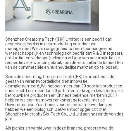
Shenzhen Crearoma Tech ((HK) Limited is een bedrijf dat
gespecialiseerd is in geurmarketing en indoor air
management.We zijn uitgegroeid tot een toonaangevend
wetenschappelijk en technologisch bedrijf dat R & D integreert,
productie- en verkoopafdeling na vijf jaar van accumulatie.die
respectievelijk worden gebruikt om de verschillende behoeften
van de commerciële en huishoudelijke markten op te lossen.
Sinds de oprichting, Crearoma Tech ((HK) Limited heeft de
geest van verantwoordelijkheid en innovatie
geïmplementeerd.,We hebben meer dan 30 soorten producten
onderzocht en meer dan 20 patenten verkregen.kwaliteitsvolle
betrouwbare producten en Chinese bekende merkenIn 2017
hebben we een raamovereenkomst getekend met de
Universiteit van Zuid-China voor projectsamenwerking en
hebben we een biologisch O&O-kantoor opgericht met
Shenzhen Microphy Bio-Tech Co., Ltd.Ltd aan het einde van dat
jaar.
Als pionier en vernieuwer in deze branche, proberen we de