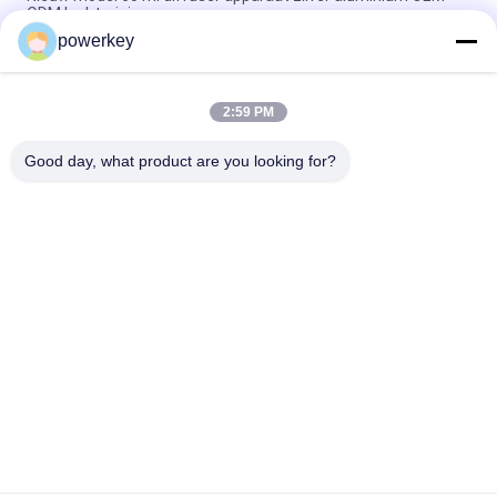
ODM luchtreiniger
powerkey
Parfumverspreider geuroplossing leverancier witte 300 ml
plastic wifi geur aroma
2:59 PM
Nebulizer Geen geluid Hotel geurverspreider Grote capaciteit
Verstelbare Aroma Mist Volume Vochtbevochtiger
Good day, what product are you looking for?
populaire categorieën
Alle
De Machine Van De 
Geurverspreider 
Aromaverspreider
Machine
Etherische Olie 
Automatische 
Diffusormachine
Geurverspreider
Body{background-
Hvac-
Color:#FFFFFF} 

Geurverspreider
        非法阻断154

Aromaverspreider 
Geurverspreider Met 
Op Batterijen
Groot Oppervlak
         Window.onload 