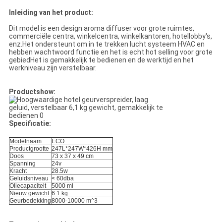
Inleiding van het product:
Dit model is een design aroma diffuser voor grote ruimtes,
commerciële centra, winkelcentra, winkelkantoren, hotellobby's,
enz.Het ondersteunt om in te trekken lucht systeem HVAC en
hebben wachtwoord functie en het is echt hot selling voor grote
gebiedHet is gemakkelijk te bedienen en de werktijd en het
werkniveau zijn verstelbaar.
Productshow:
Specificatie:
Modelnaam
ECO
Productgrootte
247L*247W*426H mm
Doos
73 x 37 x 49 cm
Spanning
24v
Kracht
28.5w
Geluidsniveau
< 60dba
Oliecapaciteit
5000 ml
Nieuw gewicht
6.1 kg
Geurbedekking
8000-10000 m^3