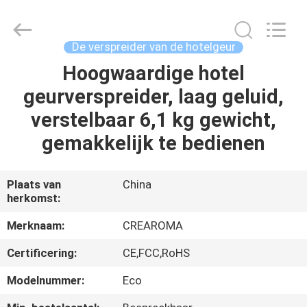
Water
Meter
Online
Market.
All
De verspreider van de hotelgeur
Rights
Reserved.
Hoogwaardige hotel
HUIS
Developed
by
ECER
geurverspreider, laag geluid,
PRODUCTEN
verstelbaar 6,1 kg gewicht,
gemakkelijk te bedienen
VIDEOS
Plaats van
China
herkomst:
VR-
SHOW
Merknaam:
CREAROMA
Certificering:
CE,FCC,RoHS
ONGEVEER
Modelnummer:
Eco
ONS