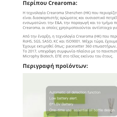
Περίπου Crearoma:
Η τεχνολογία Crearoma Shenzhen (HK) που περιορίζετ
είναι διασκορπιστής αρώματος και ουσιαστικό πετρέλ
ενσωματώνει την Ε&Α, την παραγωγή και το τμήμα 
Crearoma, οι οποίες χρησιμοποιούνται αντίστοιχα γ
Από την έναρξη, η τεχνολογία Crearoma (HK) που περ
RoHS, SGS, SASO, KC και ISO9001. Μέχρι τώρα, έχουμ
Έχουμε εκτιμηθεί όπως: pacesetter 360 επωαστήρων,
Το 2017, υπεγράφη συμφωνία-πλαίσιο με το πανεπιστ
Microphy Biotech, ΕΠΕ στο τέλος εκείνου του έτους.
Περιγραφή προϊόντων: