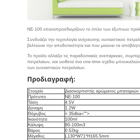
ΝΕ-100 επαναπροσδιορίζουν το όπλο των έξυπνων προϊό
Συνδυάζει την τεχνολογία ανίχνευσης ουσιαστικού πετρε
βελτιώνει την αποδοτικότητα και που μειώνει τα απόβλητ
Το προϊόν αλλάζει τις παραδοσιακές ανεπάρκειες, συμ
πετρελαίων, και υιοθετεί ένα one-time σχέδιο μπουκαλιώ
των ουσιαστικών πετρελαίων.
Προδιαγραφή:
Στοιχείο
Διασκορπιστής αρώματος μπαταριών
Πρότυπο
ΝΕ-100
Τάση
4.5V
Δύναμη
1.2W
Θόρυβος
< 35dba="">
Ικανότητα
100ml
Κάλυψη
80-100m3
Βάρος
0.52kg
Μέγεθος
L130*W71*H165.5mm