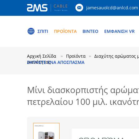
jamesauolcd@anlcd.com
ΣΠΊΤΙ
ΠΡΟΪΌΝΤΑ
ΒΊΝΤΕΟ
ΕΜΦΆΝΙΣΗ VR
Αρχική Σελίδα
Προϊόντα
Διαχύτης αρώματος 
ικανότητας
ΖΗΤΉΣΤΕ ΈΝΑ ΑΠΌΣΠΑΣΜΑ
Μίνι διασκορπιστής αρώμα
πετρελαίου 100 μιλ. ικανότ