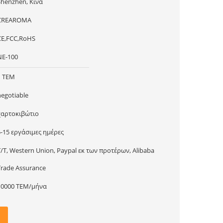
Shenzhen, Κίνα
CREAROMA
CE,FCC,RoHS
ΝΕ-100
1 ΤΕΜ
negotiable
χαρτοκιβώτιο
5-15 εργάσιμες ημέρες
T/T, Western Union, Paypal εκ των προτέρων, Alibaba
Trade Assurance
10000 ΤΕΜ/μήνα