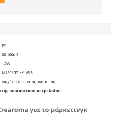
PP
80-100m3
1.2W
Μ130*Π71*Υ165,5
Διαχύτης αρώματος μπαταρίας
στής ουσιαστικού πετρελαίου
rearoma για το μάρκετινγκ