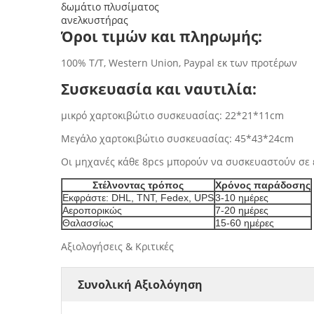
δωμάτιο πλυσίματος
ανελκυστήρας
Όροι τιμών και πληρωμής:
100% T/T, Western Union, Paypal εκ των προτέρων
Συσκευασία και ναυτιλία:
μικρό χαρτοκιβώτιο συσκευασίας: 22*21*11cm
Μεγάλο χαρτοκιβώτιο συσκευασίας: 45*43*24cm
Οι μηχανές κάθε 8pcs μπορούν να συσκευαστούν σε 
Στέλνοντας τρόπος
Χρόνος παράδοσης
Εκφράστε: DHL, TNT, Fedex, UPS
3-10 ημέρες
Αεροπορικώς
7-20 ημέρες
Θαλασσίως
15-60 ημέρες
Αξιολογήσεις & Κριτικές
Συνολική Αξιολόγηση