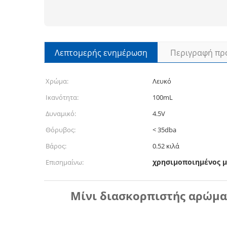
Λεπτομερής ενημέρωση
Περιγραφή πρ
Χρώμα:
Λευκό
Ικανότητα:
100mL
Δυναμικό:
4.5V
Θόρυβος:
< 35dba
Βάρος:
0.52 κιλά
χρησιμοποιημένος 
Επισημαίνω:
Μίνι διασκορπιστής αρώμα