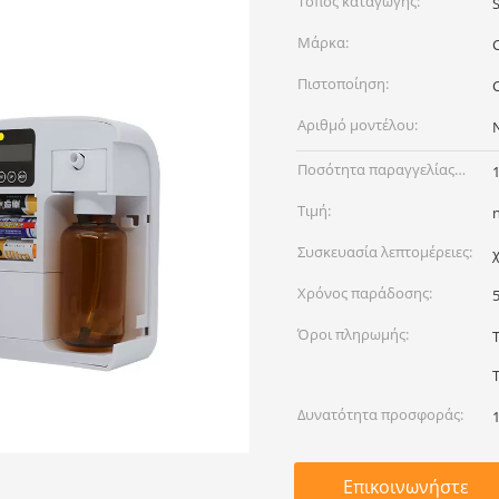
Τόπος καταγωγής:
Μάρκα:
Πιστοποίηση:
Αριθμό μοντέλου:
Ποσότητα παραγγελίας
min:
Τιμή:
Συσκευασία λεπτομέρειες:
Χρόνος παράδοσης:
Όροι πληρωμής:
Δυνατότητα προσφοράς:
Επικοινωνήστε