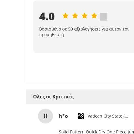
4.0
Βασισμένο σε 50 αξιολογήσεις για αυτόν τον
προμηθευτή
Όλες οι Κριτικές
H
h*o
Vatican City State (Holy See)
Solid Pattern Quick Dry One Piece J