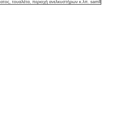
ατος, τουαλέτα, περιοχή ανελκυστήρων κ.λπ. samll