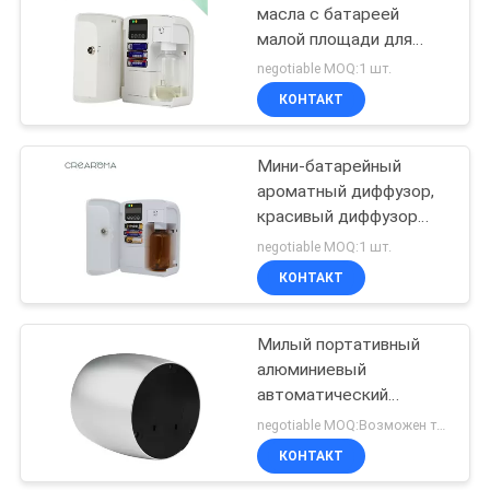
масла с батареей
малой площади для
гостиничного номера
negotiable MOQ:1 шт.
КОНТАКТ
Мини-батарейный
ароматный диффузор,
красивый диффузор
эфирных масел
negotiable MOQ:1 шт.
вместимостью 100 мл
КОНТАКТ
Милый портативный
алюминиевый
автоматический
свежий воздух с
negotiable MOQ:Возможен торг
стеклянной бутылкой
КОНТАКТ
60 мл