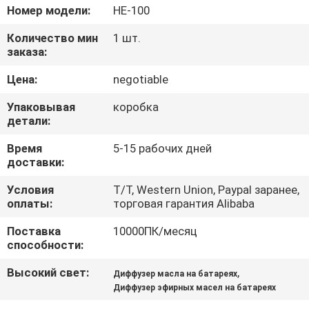
НАС
Номер модели:
НЕ-100
Количество мин
1 шт.
ПУТЕШЕСТВИЕ
заказа:
ФАБРИКИ
Цена:
negotiable
Упаковывая
коробка
ПРОВЕРКА
детали:
КАЧЕСТВА
Время
5-15 рабочих дней
доставки:
СВЯЖИТЕСЬ
Условия
T/T, Western Union, Paypal заранее,
оплаты:
торговая гарантия Alibaba
МЫ
Поставка
10000ПК/месяц
способности:
НОВОСТИ
Высокий свет:
,
Диффузер масла на батареях
Диффузер эфирных масел на батареях
СПРОСИТЕ