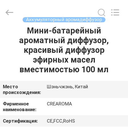
Meter
Online
Market.
All
Rights
Аккумуляторный аромадиффузор
Reserved.
Developed
Мини-батарейный
ДОМ
by
ECER
ароматный диффузор,
ПРОДУКТЫ
красивый диффузор
эфирных масел
РОЛИКИ
вместимостью 100 мл
VR
Место
Шэньчжэнь, Китай
происхождения:
-
ШОУ
Фирменное
CREAROMA
наименование:
О
Сертификация:
CE,FCC,RoHS