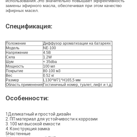
использования.Это значительно повышает эффективность
замены эфирного масла, обеспечивая при этом качество
эфирных масел.
Спецификация:
Положение
Диффузор ароматизации на батареях
Модель
NE-100
Напряжение
4.5В
Сила
1.2W
Шум
< 35dba
Мощность
100 мл
Покрытие
80-100 м3
Вес
0.52 кг
Размер
L130*W71*H165,5 мм
Область применения
Гостиничный номер, туалет, лифт и т.д.
Особенности:
1Деликатный и простой дизайн
2. ПП материал для устойчивости к коррозии
3. 100 мл высокой емкости
4. Конструкция замка
5Настенные