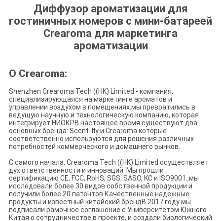
Диффузор ароматизации для
гостиничных номеров с мини-батареей
Crearoma для маркетинга
ароматизации
О Crearoma:
Shenzhen Crearoma Tech ((HK) Limited - компания,
специализирующаяся на маркетинге ароматов и
управлении воздухом в помещениях.мы превратились в
ведущую научную и технологическую компанию, которая
интегрирует НИОКРВ настоящее время существуют два
основных бренда: Scent-fly и Crearoma.которые
соответственно используются для решения различных
потребностей коммерческого и домашнего рынков.
С самого начала, Crearoma Tech ((HK) Limited осуществляет
дух ответственности и инноваций. Мы прошли
сертификацию CE, FCC, RoHS, SGS, SASO, KC и ISO9001.,мы
исследовали более 30 видов собственной продукции и
получили более 20 патентов.Качественные надежные
продукты и известный китайский брендВ 2017 году мы
подписали рамочное соглашение с Университетом Южного
Китая о сотрудничестве в проекте, и создали биологический