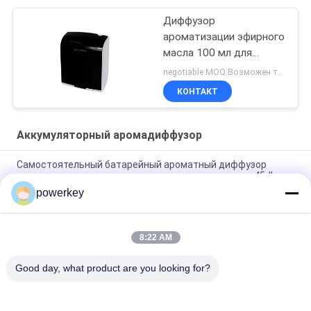
Диффузор
ароматизации эфирного
масла 100 мл для
маркетинга
negotiable MOQ:Возможен торг
ароматизации
КОНТАКТ
Аккумуляторный аромадиффузор
Самостоятельный батарейный ароматный диффузор
вентилятор ароматное масло ароматная система 45dba
Шум
powerkey
Диффузор ароматерапии с батареей
8:22 AM
Ароматические очистители воздуха Диффузер эфирного
масла Увлажнитель 100 мл Белый простой цвет
Good day, what product are you looking for?
Популярные категории
Все