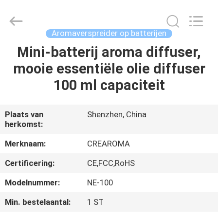
Water
Meter
Online
Market.
All
Aromaverspreider op batterijen
Rights
Reserved.
Mini-batterij aroma diffuser,
HUIS
Developed
by
ECER
mooie essentiële olie diffuser
PRODUCTEN
100 ml capaciteit
VIDEOS
Plaats van
Shenzhen, China
herkomst:
VR-
Merknaam:
CREAROMA
SHOW
Certificering:
CE,FCC,RoHS
Modelnummer:
NE-100
ONGEVEER
Min. bestelaantal:
1 ST
ONS