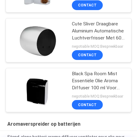
CONTACT
Cute Sliver Draagbare
Aluminium Automatische
Luchtverfrisser Met 60
ml Glasfles
negotiable MOQ:Bespreekbaar
CONTACT
Black Spa Room Mist
Essentiële Olie Aroma
Diffuser 100 ml Voor
Aroma Marketing
negotiable MOQ:Bespreekbaar
CONTACT
Aromaverspreider op batterijen