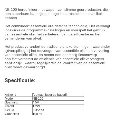
NE-100 herdefinieert het wapen van slimme geurproducten, die
een superieure batterijduur, hoge kostprestaties en stabiliteit
hebben.
Het combineert essentiële olie detectie technologie, Het vervangt
ingewikkelde programma-instellingen en voorspelt het gebruik
van essentiële olie, het verbeteren van de efficiëntie en het
verminderen van afval.
Het product verandert de traditionele tekortkomingen, waaronder
tijdverspilling bij het toevoegen van essentiële oliën en vervuiling
van essentiële oliën, en neemt een eenmalig flesontwerp
aan.Het verbetert de efficiëntie van essentiële olievervangers
aanzienlijk., waarbij tegelijkertijd de kwaliteit van de essentiële
oliën wordt gewaarborgd.
Specificatie:
Artikel 1
Aromadiffuser op batterij
Model
NE-100
Spanning
4.5V
Kracht
1.2W
Geluid
< 35dba
Capaciteit
100 ml