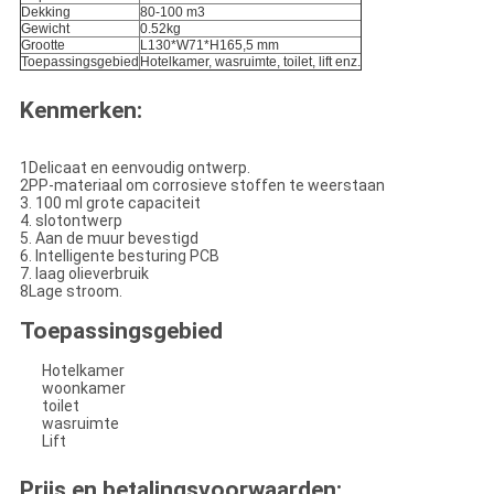
Dekking
80-100 m3
Gewicht
0.52kg
Grootte
L130*W71*H165,5 mm
Toepassingsgebied
Hotelkamer, wasruimte, toilet, lift enz.
Kenmerken:
1Delicaat en eenvoudig ontwerp.
2PP-materiaal om corrosieve stoffen te weerstaan
3. 100 ml grote capaciteit
4. slotontwerp
5. Aan de muur bevestigd
6. Intelligente besturing PCB
7. laag olieverbruik
8Lage stroom.
Toepassingsgebied
Hotelkamer
woonkamer
toilet
wasruimte
Lift
Prijs en betalingsvoorwaarden: