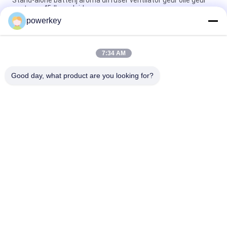
Stand-alone batterij aroma diffuser ventilator geur olie geur
systeem 45dba geluid
powerkey
Meester Slaapkamer Batterij bediende Aromatherapie
Diffuser Geur Nebulizer
7:34 AM
Aroma Luchtreinigers Essentiële olie Diffuser
Vochtbevochtiger 100 ml Wit Eenvoudige kleur
Good day, what product are you looking for?
populaire categorieën
Alle
De Machine Van De 
Geurverspreider 
Aromaverspreider
Machine
Etherische Olie 
Automatische 
Diffusormachine
Geurverspreider
Body{background-
Hvac-
Color:#FFFFFF} 

Geurverspreider
        非法阻断154

Aromaverspreider 
Geurverspreider Met 
Op Batterijen
Groot Oppervlak
         Window.onload 