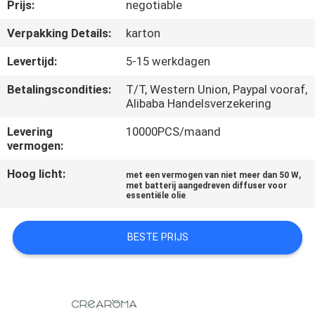
Prijs:
negotiable
FABRIEKSREIS
Verpakking Details:
karton
Levertijd:
5-15 werkdagen
KWALITEITSCONTROLE
Betalingscondities:
T/T, Western Union, Paypal vooraf,
Alibaba Handelsverzekering
CONTACTEER
Levering
10000PCS/maand
ONS
vermogen:
Hoog licht:
,
met een vermogen van niet meer dan 50 W
NIEUWS
met batterij aangedreven diffuser voor
essentiële olie
VERZOEK
BESTE PRIJS
OM EEN
CITAAT