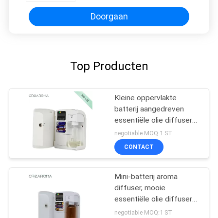
Doorgaan
Top Producten
Kleine oppervlakte
batterij aangedreven
essentiële olie diffuser
PP Materail voor
negotiable MOQ:1 ST
hotelkamer
CONTACT
Mini-batterij aroma
diffuser, mooie
essentiële olie diffuser
100 ml capaciteit
negotiable MOQ:1 ST