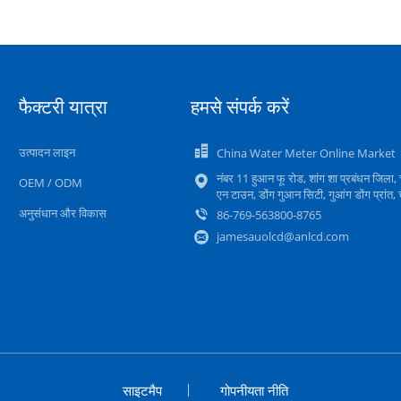
फैक्टरी यात्रा
हमसे संपर्क करें
उत्पादन लाइन
China Water Meter Online Market
नंबर 11 हुआन फू रोड, शांग शा प्रबंधन जिला, 
OEM / ODM
एन टाउन, डोंग गुआन सिटी, गुआंग डोंग प्रांत,
अनुसंधान और विकास
86-769-563800-8765
jamesauolcd@anlcd.com
साइटमैप
गोपनीयता नीति