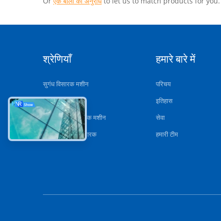
Or
एक बोली का अनुरोध
to let us to match products for you.
श्रेणियाँ
हमारे बारे में
सुगंध विसारक मशीन
परिचय
गंध विसारक मशीन
इतिहास
आवश्यक तेल विसारक मशीन
सेवा
स्वचालित सुगंध विसारक
हमारी टीम