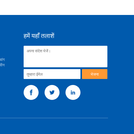
हमें यहाँ तलाशें
चांग
 चीन
भेजना