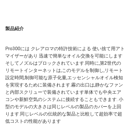
質
管
製品紹介
理
Pro300には クレアロマの特許技術による 使い捨て用アト
私
マイザーがあり 迅速で簡単なオイル交換を可能にします
そしてノズルはブロックされています.同時に,第2世代の
達
リモートインターネットは,このモデルを制御し,リモート
設定時間,制御可能な原子化量,エッセンシャルオイル検知
に
を実現するために装備されます.霧の出口は,静かなファン
と内部スクリューで装備されています単体でも中央エア
連
コンや新鮮空気のシステムに接続することもできます. 小
絡
型のモデルの大きさは同じレベルの製品のカバーを上回
ります.同じレベルの伝統的な製品と比較して超効率で超
し
低コストの性能があります