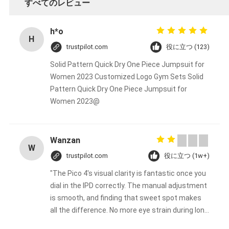
すべてのレビュー
h*o
H
trustpilot.com
役に立つ (123)
Solid Pattern Quick Dry One Piece Jumpsuit for
Women 2023 Customized Logo Gym Sets Solid
Pattern Quick Dry One Piece Jumpsuit for
Women 2023@
Wanzan
W
trustpilot.com
役に立つ (1w+)
"The Pico 4's visual clarity is fantastic once you
dial in the IPD correctly. The manual adjustment
is smooth, and finding that sweet spot makes
all the difference. No more eye strain during long
sessions. Highly recommend taking the time to