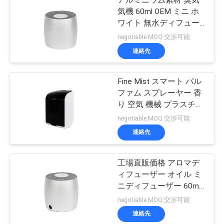
アルミニウム素材 臭気
気機 60ml OEM ミニ ホ
ワイト 無水ディフュー
ザー
negotiable MOQ:交渉可能
連絡先
Fine Mist スマート パル
ファム スプレーヤー 香
り 空気 機械 プラスチッ
ク ロス Fcc 承認 Aroma
negotiable MOQ:交渉可能
連絡先
工場直販価格 アロマデ
ィフューザー オイル ミ
ニディフューザー 60ml
アルミ
negotiable MOQ:交渉可能
連絡先