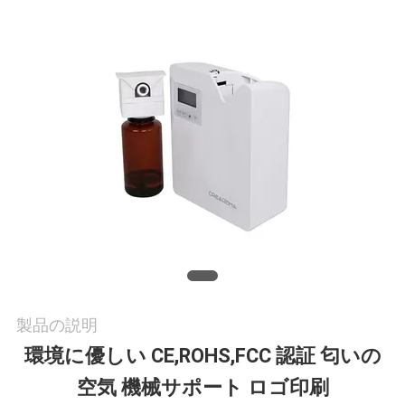
に
つ
い
て
工
場
旅
行
製品の説明
環境に優しい CE,ROHS,FCC 認証 匂いの
品
空気 機械サポート ロゴ印刷