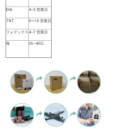
ー
DHL
4~5 営業日
TNT
5〜10 営業日
フェデックス
4~7 営業日
海
26~40日