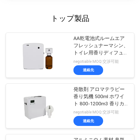
トップ製品
AA乾電池式ルームエア
フレッシュナーマシン、
トイレ用香りディフュー
ザーマシン
negotiable MOQ:交渉可能
連絡先
発散剤 アロマテラピー
香り気機 500ml ホワイ
ト 800-1200m3 香りカ
バー
negotiable MOQ:交渉可能
連絡先