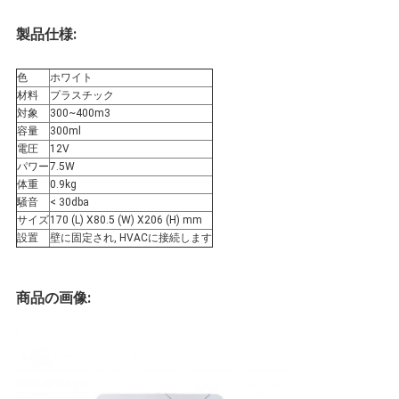
な
製品仕様:
さ
色
ホワイト
い
材料
プラスチック
対象
300~400m3
容量
300ml
電圧
12V
ニ
パワー
7.5W
体重
0.9kg
ュ
騒音
< 30dba
サイズ
170 (L) X80.5 (W) X206 (H) mm
ー
設置
壁に固定され, HVACに接続します
ス
商品の画像:
引
用