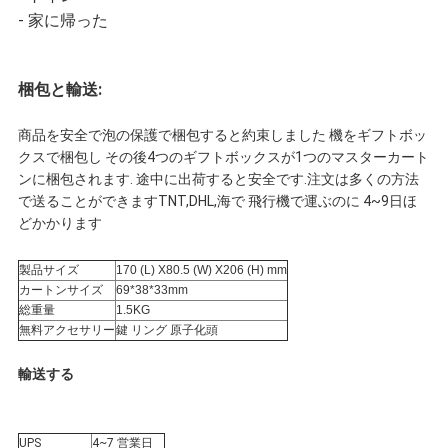
- 家に帰った
プ
ラ
梱包と輸送:
イ
商品を安全で泡の保護で梱包すると約束しました 機をギフトボッ
クスで梱包し その後4つのギフトボックスが1つのマスターカート
バ
ンに梱包されます. 途中に出荷すると安全です.注文は多くの方法
で送ることができますTNT,DHL,海で 飛行機で運ぶのに 4~9日ほ
シ
どかかります
ー
製品サイズ
170 (L) X80.5 (W) X206 (H) mm
カートンサイズ
69*38*33mm
ポ
総重量
1.5KG
無料アクセサリー
鍵 リング 原子化頭
リ
輸送する
シ
UPS
4~7 営業日