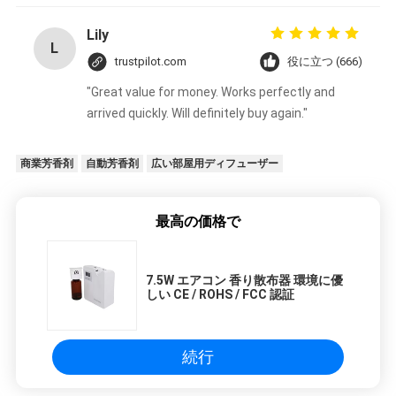
set it up properly!""The Pico 4's visual clarity is
fantastic once you dial in the IPD correctly. The
Lily
L
manual adjustment is smooth, and finding that
trustpilot.com
役に立つ (666)
sweet spot makes all the difference. No more
"Great value for money. Works perfectly and
eye strain during long sessions. Highly
arrived quickly. Will definitely buy again."
recommend taking the time to set it up
properly!""The Pico 4's visual clarity is fantastic
once you dial in the IPD correctly. The manual
商業芳香剤
自動芳香剤
広い部屋用ディフューザー
adjustment is smooth, and finding that sweet
spot makes all the difference. No more eye
最高の価格で
strain during long sessions. Highly recommend
taking the time to set it up properly!""The Pico
4's visual clarity is fantastic once you dial in the
7.5W エアコン 香り散布器 環境に優
IPD correctly. The manual adjustment is
しい CE / ROHS / FCC 認証
smooth, and finding that sweet spot makes all
the difference. No more eye strain during long
sessions. Highly r
続行