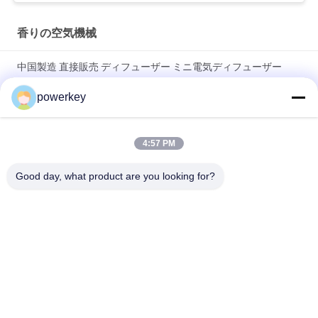
香りの空気機械
中国製造 直接販売 ディフューザー ミニ電気ディフューザー
60ml アルミ
powerkey
工場直販価格 アロマエッセンシャルオイルミニディフューザー
60ml アルミ
4:57 PM
100Mlプレミアム エッセンシャルオイルディフューザー マシン
Good day, what product are you looking for?
アロマテラピー エアディフューザー 1.57W
人気カテゴリ
すべて
香りの拡散器機械
香りの拡散機