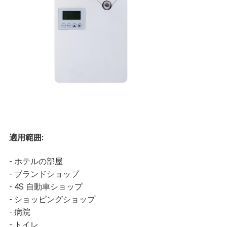
を
要
求
し
な
さ
適用範囲:
い
- ホテルの部屋
- ブランドショップ
地
- 4S 自動車ショップ
- ショッピングショップ
図
- 病院
- トイレ