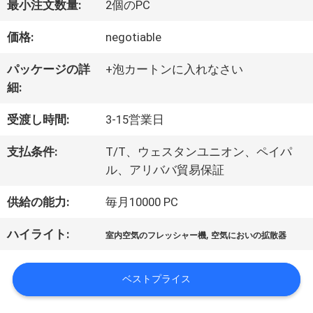
最小注文数量:
2個のPC
デ
価格:
negotiable
オ
パッケージの詳
+泡カートンに入れなさい
細:
VR
受渡し時間:
3-15営業日
シ
支払条件:
T/T、ウェスタンユニオン、ペイパ
ョ
ル、アリババ貿易保証
ー
供給の能力:
毎月10000 PC
ハイライト:
,
室内空気のフレッシャー機
空気においの拡散器
私
ベストプライス
達