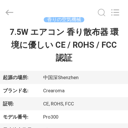
©
2013
-
2026
香りの空気機械
China
Water
7.5W エアコン 香り散布器 環
家
Meter
Online
境に優しい CE / ROHS / FCC
Market.
All
プ
Rights
認証
Reserved.
Developed
ロ
by
ECER
ダ
起源の場所:
中国深Shenzhen
ク
ブランド名:
Crearoma
ト
証明:
CE, ROHS, FCC
モデル番号:
Pro300
ビ