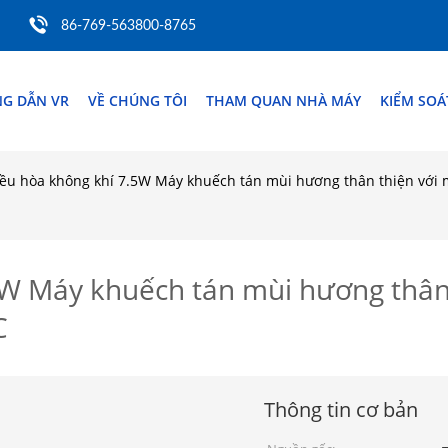
86-769-563800-8765
G DẪN VR
VỀ CHÚNG TÔI
THAM QUAN NHÀ MÁY
KIỂM SO
ều hòa không khí 7.5W Máy khuếch tán mùi hương thân thiện với 
5W Máy khuếch tán mùi hương thân 
C
Thông tin cơ bản