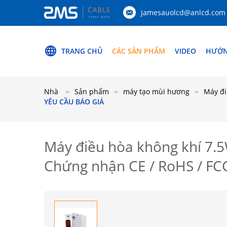
jamesauolcd@anlcd.com
TRANG CHỦ
CÁC SẢN PHẨM
VIDEO
HƯỚN
Nhà
Sản phẩm
máy tạo mùi hương
Máy đi
YÊU CẦU BÁO GIÁ
Máy điều hòa không khí 7.
Chứng nhận CE / RoHS / FC