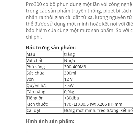
Pro300 có bộ phun dùng một lần với công nghệ
trong các sản phẩm truyền thống, pipet bị tách 
nhận ra thời gian cài đặt từ xa, lượng nguyên tử
thể được sử dụng một mình hoặc kết nối với điề
bảo hiểm của cùng một mức sản phẩm.
So với 
chi phí.
Đặc trưng sản phẩm:
Màu
trắng
Vật chất
Nhựa
Phủ sóng
300-400M3
Sức chứa
300ml
Vôn
12 V
Quyền lực
7,5W
Cân nặng
0,9kg
Tiếng ồn
<30dba
Kích thước
170 (L) X80.5 (W) X206 (H) mm
Cài đặt
Đứng một mình, treo tường, kết nố
Hình ảnh sản phẩm: