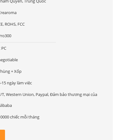
Thâm Quyến, Trung Quốc
Crearoma
CE, ROHS, FCC
Pro300
2 PC
negotiable
Thùng + Xốp
-15 ngày làm việc
T/T, Western Union, Paypal, Đảm bảo thương mại của
Alibaba
10000 chiếc mỗi tháng