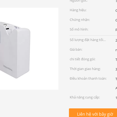
Nguồn gốc:
Hàng hiệu:
Chứng nhận:
Số mô hình:
Số lượng đặt hàng tối
thiểu:
Giá bán:
chi tiết đóng gói:
Thời gian giao hàng:
3
Điều khoản thanh toán:
Khả năng cung cấp:
Liên hệ với bây giờ