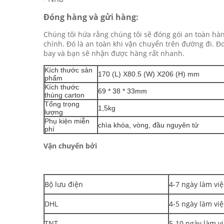
Đóng hàng và gửi hàng:
Chúng tôi hứa rằng chúng tôi sẽ đóng gói an toàn hà
chính. Đó là an toàn khi vận chuyển trên đường đi. 
bay và bạn sẽ nhận được hàng rất nhanh.
Kích thước sản
170 (L) X80.5 (W) X206 (H) mm
phẩm
Kích thước
69 * 38 * 33mm
thùng carton
Tổng trọng
1,5kg
lượng
Phụ kiện miễn
chìa khóa, vòng, đầu nguyên tử
phí
Vận chuyển bởi
Bộ lưu điện
4-7 ngày làm việ
DHL
4-5 ngày làm việ
TNT
5-10 ngày làm v