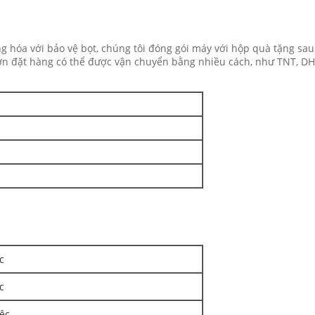
ng hóa với bảo vệ bọt, chúng tôi đóng gói máy với hộp quà tặng sa
Đơn đặt hàng có thể được vận chuyển bằng nhiều cách, như TNT, D
c
c
iệc