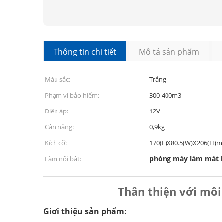
Thông tin chi tiết
Mô tả sản phẩm
Màu sắc:
Trắng
Phạm vi bảo hiểm:
300-400m3
Điện áp:
12V
Cân nặng:
0,9kg
Kích cỡ:
170(L)X80.5(W)X206(H)
phòng máy làm mát 
Làm nổi bật:
Thân thiện với môi
Giơi thiệu sản phẩm: