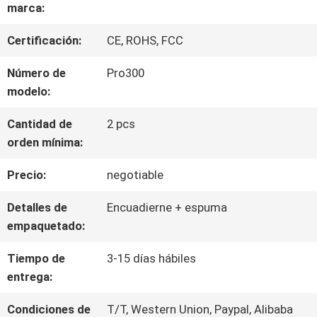
SOBRE
marca:
NOSOTROS
Certificación:
CE, ROHS, FCC
Número de
Pro300
VIAJE
modelo:
DE
Cantidad de
2 pcs
orden mínima:
LA
Precio:
negotiable
FÁBRICA
Detalles de
Encuadierne + espuma
empaquetado:
CONTROL
Tiempo de
3-15 días hábiles
DE
entrega:
CALIDAD
Condiciones de
T/T, Western Union, Paypal, Alibaba