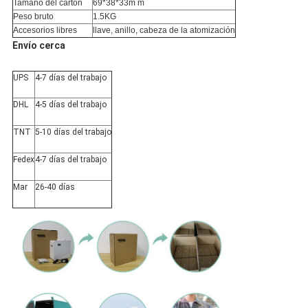
Tamaño del cartón
69*38*33m m
Peso bruto
1.5KG
Accesorios libres
llave, anillo, cabeza de la atomización
Envío cerca
UPS
4-7 días del trabajo
DHL
4-5 días del trabajo
TNT
5-10 días del trabajo
Fedex
4-7 días del trabajo
Mar
26-40 días