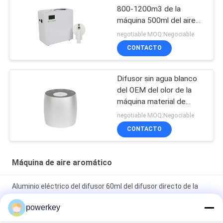
800-1200m3 de la
máquina 500ml del aire
del olor de Difusores
negotiable MOQ:Negociable
Aromaterapia
CONTACTO
Difusor sin agua blanco
del OEM del olor de la
máquina material de
aluminio 60ml del aire
negotiable MOQ:Negociable
mini
CONTACTO
Máquina de aire aromático
Aluminio eléctrico del difusor 60ml del difusor directo de la
venta de la fabricación de China mini
powerkey
Aluminio directo del difusor 60ml del aceite esencial del aroma