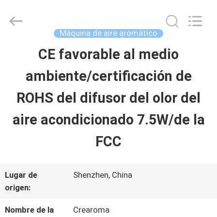
2025
China
Water
Meter
Máquina de aire aromático
Online
Market.
CE favorable al medio
HOGAR
All
Rights
Reserved.
ambiente/certificación de
Developed
by
PRODUCTOS
ECER
ROHS del difusor del olor del
aire acondicionado 7.5W/de la
VIDEOS
FCC
VR
Lugar de
Shenzhen, China
SHOW
origen:
Nombre de la
Crearoma