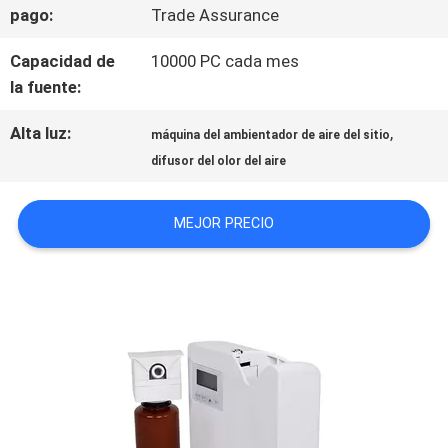
pago:
Trade Assurance
ÉNTRENOS
Capacidad de
10000 PC cada mes
la fuente:
EN
Alta luz:
,
CONTACTO
máquina del ambientador de aire del sitio
difusor del olor del aire
CON
MEJOR PRECIO
NOTICIAS
PIDA
UNA
CITA