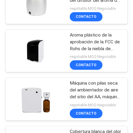
del difusor del aroma del
precio de venta de la
negotiable MOQ:Negociable
fábrica mini
CONTACTO
Aroma plástico de la
aprobación de la FCC de
Rohs de la niebla de
Parfum del rociador del
negotiable MOQ:Negociable
olor de la máquina
CONTACTO
elegante fina del aire
Máquina con pilas seca
del ambientador de aire
del sitio del AA, máquina
del difusor del olor para
negotiable MOQ:Negociable
el retrete
CONTACTO
Cobertura blanca del olor