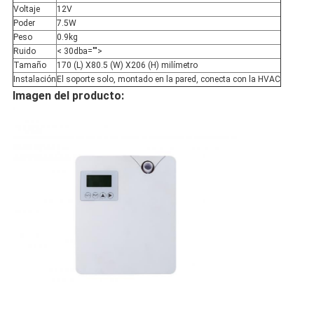
Voltaje
12V
Poder
7.5W
Peso
0.9kg
Ruido
< 30dba="">
Tamaño
170 (L) X80.5 (W) X206 (H) milímetro
Instalación
El soporte solo, montado en la pared, conecta con la HVAC
Imagen del producto: