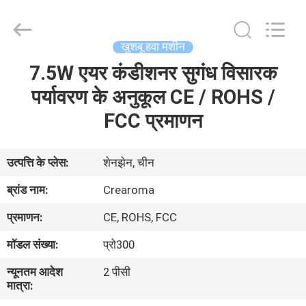
Meter
Online
Market.
All
Rights
खुशबू हवा मशीन
Reserved.
Developed
7.5W एयर कंडीशनर सुगंध विसारक
घर
by
ECER
पर्यावरण के अनुकूल CE / ROHS /
उत्पादों
FCC प्रमाणन
वीडियो
उत्पत्ति के प्लेस:
शेनझेन, चीन
ब्रांड नाम:
Crearoma
वीआर
प्रमाणन:
CE, ROHS, FCC
दिखाएँ
मॉडल संख्या:
प्रो300
हमारे
न्यूनतम आदेश
2 पीसी
मात्रा:
बारे