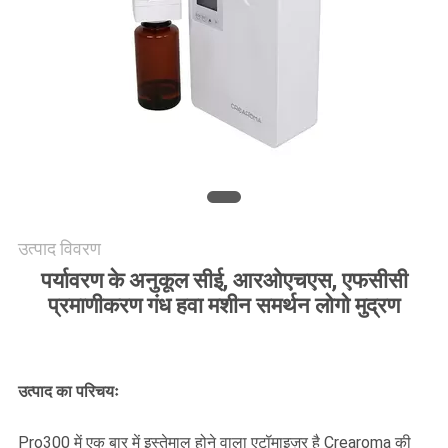
एक
उद्धरण
की
विनती
करे
साइटमैप
उत्पाद विवरण
गोपनीयता
पर्यावरण के अनुकूल सीई, आरओएचएस, एफसीसी
नीति
प्रमाणीकरण गंध हवा मशीन समर्थन लोगो मुद्रण
उत्पाद का परिचयः
Pro300 में एक बार में इस्तेमाल होने वाला एटॉमाइज़र है Crearoma की