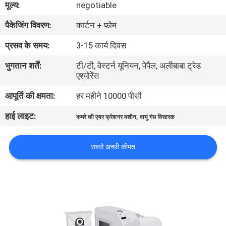
मूल्य:
negotiable
में
पैकेजिंग विवरण:
कार्टन + फोम
कारखाना
प्रसव के समय:
3-15 कार्य दिवस
भ्रमण
भुगतान शर्तें:
टी/टी, वेस्टर्न यूनियन, पेपैल, अलीबाबा ट्रेड
एश्योरेंस
गुणवत्ता
आपूर्ति की क्षमता:
हर महीने 10000 पीसी
नियंत्रण
हाई लाइट:
,
कमरे की एयर फ्रेशनर मशीन
वायु गंध विसारक
संपर्क
सबसे अच्छी कीमत
करें
समाचार