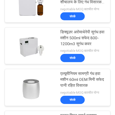
शौचालय के लिए गंध विसारक
मशीन
negotiable MOQ:बातचीत योग्य
संपर्क
डिफ्यूज़र अरोमाथेरेपी सुगंध हवा
मशीन 500ml सफेद 800-
1200m3 सुगंध कवर
negotiable MOQ:बातचीत योग्य
संपर्क
एल्यूमीनियम सामग्री गंध हवा
मशीन 60ml OEM मिनी सफेद
पानी रहित विसारक
negotiable MOQ:बातचीत योग्य
संपर्क