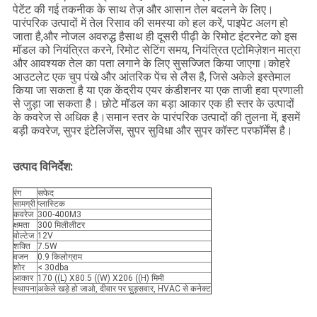
पेटेंट की गई तकनीक के साथ तेज़ और आसान तेल बदलने के लिए।
पारंपरिक उत्पादों में तेल रिसाव की समस्या को हल करें, पाइपेट अलग हो
जाता है,और नोजल अवरुद्ध हैसाथ ही दूसरी पीढ़ी के रिमोट इंटरनेट को इस
मॉडल को नियंत्रित करने, रिमोट सेटिंग समय, नियंत्रित एटोमिज़ेशन मात्रा
और आवश्यक तेल का पता लगाने के लिए सुसज्जित किया जाएगा।कोहरे
आउटलेट एक चुप पंखे और आंतरिक पेंच से लैस है, जिसे अकेले इस्तेमाल
किया जा सकता है या एक केंद्रीय एयर कंडीशनर या एक ताजी हवा प्रणाली
से जुड़ा जा सकता है। छोटे मॉडल का बड़ा आकार एक ही स्तर के उत्पादों
के कवरेज से अधिक है।समान स्तर के पारंपरिक उत्पादों की तुलना में, इसमें
बड़ी कवरेज, सुपर इंटेलिजेंस, सुपर सुविधा और सुपर कॉस्ट परफॉर्मेंस है।
उत्पाद विनिर्देश:
रंग
सफेद
सामग्री
प्लास्टिक
कवरेज
300-400M3
क्षमता
300 मिलीलीटर
वोल्टेज
12V
शक्ति
7.5W
वजन
0.9 किलोग्राम
शोर
< 30dba
आकार
170 ((L) X80.5 ((W) X206 ((H) मिमी
स्थापना
अकेले खड़े हो जाओ, दीवार पर घुड़सवार, HVAC से कनेक्ट