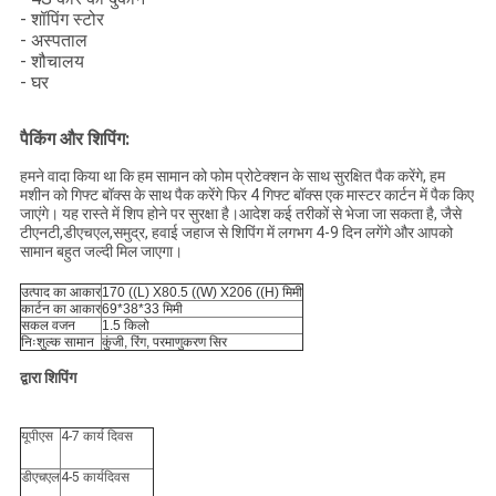
- शॉपिंग स्टोर
- अस्पताल
- शौचालय
- घर
पैकिंग और शिपिंग:
हमने वादा किया था कि हम सामान को फोम प्रोटेक्शन के साथ सुरक्षित पैक करेंगे, हम
मशीन को गिफ्ट बॉक्स के साथ पैक करेंगे फिर 4 गिफ्ट बॉक्स एक मास्टर कार्टन में पैक किए
जाएंगे। यह रास्ते में शिप होने पर सुरक्षा है।आदेश कई तरीकों से भेजा जा सकता है, जैसे
टीएनटी,डीएचएल,समुद्र, हवाई जहाज से शिपिंग में लगभग 4-9 दिन लगेंगे और आपको
सामान बहुत जल्दी मिल जाएगा।
उत्पाद का आकार
170 ((L) X80.5 ((W) X206 ((H) मिमी
कार्टन का आकार
69*38*33 मिमी
सकल वजन
1.5 किलो
निःशुल्क सामान
कुंजी, रिंग, परमाणुकरण सिर
द्वारा शिपिंग
यूपीएस
4-7 कार्य दिवस
डीएचएल
4-5 कार्यदिवस