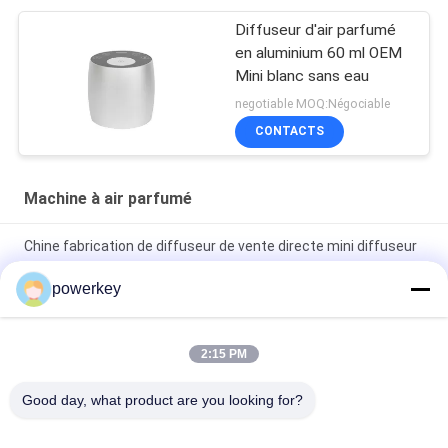
Diffuseur d'air parfumé
en aluminium 60 ml OEM
Mini blanc sans eau
negotiable MOQ:Négociable
CONTACTS
Machine à air parfumé
Chine fabrication de diffuseur de vente directe mini diffuseur
électrique 60ml aluminium
powerkey
Prix de vente directe d'usine de l'huile essentielle d'arôme mini
diffuseur 60 ml d'aluminium
2:15 PM
Diffuseur d' huile essentielle de qualité supérieure de 100 ml
Good day, what product are you looking for?
Diffuseur d' air aromathérapeutique 1,57 W