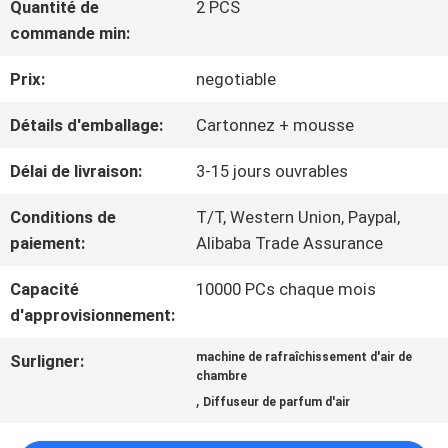
AU
Quantité de
2 PCS
commande min:
SUJET
Prix:
negotiable
DE
Détails d'emballage:
Cartonnez + mousse
NOUS
Délai de livraison:
3-15 jours ouvrables
VISITE
Conditions de
T/T, Western Union, Paypal,
paiement:
Alibaba Trade Assurance
D'USINE
Capacité
10000 PCs chaque mois
d'approvisionnement:
CONTRÔLE
machine de rafraîchissement d'air de
Surligner:
DE
chambre
,
Diffuseur de parfum d'air
QUALITÉ