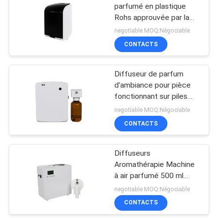
parfumé en plastique
Rohs approuvée par la
Fcc
negotiable MOQ:Négociable
CONTACTS
Diffuseur de parfum
d'ambiance pour pièce
fonctionnant sur piles
AA, diffuseur de parfum
negotiable MOQ:Négociable
pour toilettes
CONTACTS
Diffuseurs
Aromathérapie Machine
à air parfumé 500 ml
Blanc 800-1200m3
negotiable MOQ:Négociable
Couverture de l'odeur
CONTACTS