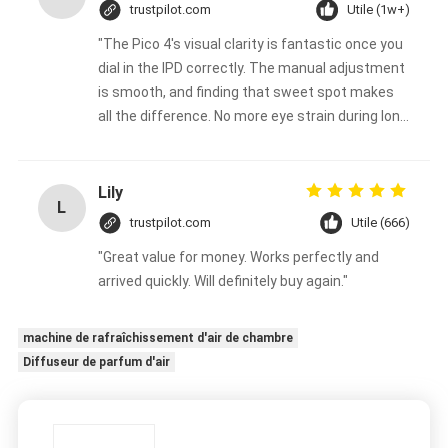
trustpilot.com
Utile (1w+)
"The Pico 4's visual clarity is fantastic once you
dial in the IPD correctly. The manual adjustment
is smooth, and finding that sweet spot makes
all the difference. No more eye strain during long
sessions. Highly recommend taking the time to
set it up properly!""The Pico 4's visual clarity is
fantastic once you dial in the IPD correctly. The
Lily
L
manual adjustment is smooth, and finding that
trustpilot.com
Utile (666)
sweet spot makes all the difference. No more
"Great value for money. Works perfectly and
eye strain during long sessions. Highly
arrived quickly. Will definitely buy again."
recommend taking the time to set it up
properly!""The Pico 4's visual clarity is fantastic
once you dial in the IPD correctly. The manual
machine de rafraîchissement d'air de chambre
adjustment is smooth, and finding that sweet
Diffuseur de parfum d'air
spot makes all the difference. No more eye
strain during long sessions. Highly recommend
taking the time to set it up properly!""The Pico