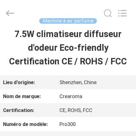
China
Water
Meter
Online
Machine à air parfumé
Market.
All
7.5W climatiseur diffuseur
MAISON
Rights
Reserved.
d'odeur Eco-friendly
Developed
by
PRODUITS
ECER
Certification CE / ROHS / FCC
VIDÉOS
Lieu d'origine:
Shenzhen, Chine
Nom de marque:
Crearoma
VR
Certification:
CE, ROHS, FCC
SHOW
Numéro de modèle:
Pro300