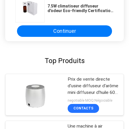
4's visual clarity is fantastic once you dial in the
7.5W climatiseur diffuseur
IPD correctly. The manual adjustment is
d'odeur Eco-friendly Certification
smooth, and finding that sweet spot makes all
CE / ROHS / FCC
the difference. No more eye strain during long
sessions. Highly r
Continuer
Top Produits
Prix de vente directe
d'usine diffuseur d'arôme
mini diffuseur d'huile 60
ml aluminium
negotiable MOQ:Négociable
CONTACTS
Une machine à air