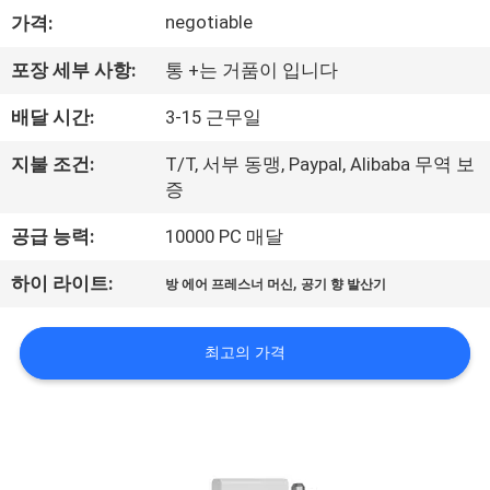
쇼
negotiable
가격:
포장 세부 사항:
통 +는 거품이 입니다
우
배달 시간:
3-15 근무일
리
지불 조건:
T/T, 서부 동맹, Paypal, Alibaba 무역 보
에
증
대
공급 능력:
10000 PC 매달
하
,
하이 라이트:
방 에어 프레스너 머신
공기 향 발산기
여
최고의 가격
공
장
여