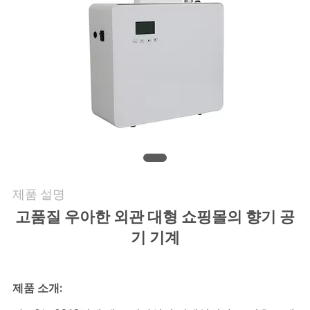
행
품
질
관
리
제품 설명
연
고품질 우아한 외관 대형 쇼핑몰의 향기 공
락
기 기계
주
세
제품 소개: