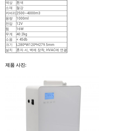
세
색상
흰색
소재
철강
커버리
2500~4000m3
요
용량
1000ml
전압
12V
힘
16W
무게
40.2kg
사
소음
< 45db
크기
L280*W120*H279.5mm
이
설치
혼자 서, 벽에 장착, HVAC에 연결
트
제품 사진:
맵
개
인
정
보