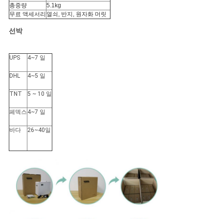
총중량
5.1kg
무료 액세서리
열쇠, 반지, 원자화 머릿
선박
UPS
4~7 일
DHL
4~5 일
TNT
5 ~ 10 일
페덱스
4~7 일
바다
26~40일