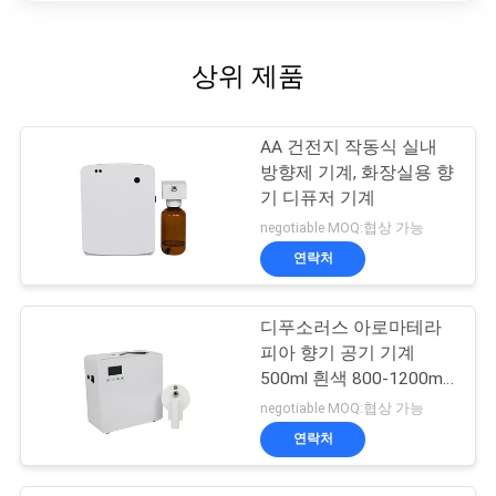
상위 제품
AA 건전지 작동식 실내
방향제 기계, 화장실용 향
기 디퓨저 기계
negotiable MOQ:협상 가능
연락처
디푸소러스 아로마테라
피아 향기 공기 기계
500ml 흰색 800-1200m3
향기 커버
negotiable MOQ:협상 가능
연락처