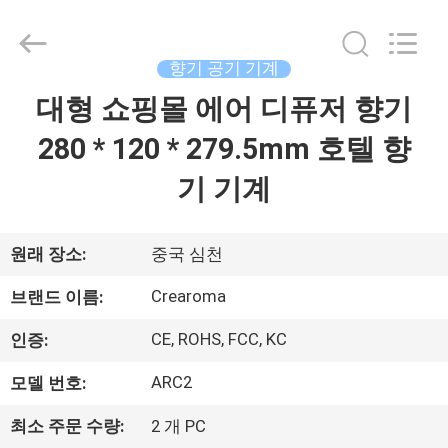
©
2013
-
2026
향기 공기 기계
China
Water
Meter
대형 쇼핑몰 에어 디퓨저 향기
집
Online
Market.
All
280 * 120 * 279.5mm 호텔 향
Rights
Reserved.
제
Developed
기 기계
by
ECER
품
원래 장소:
중국 심천
동
Crearoma
브랜드 이름:
영
CE, ROHS, FCC, KC
인증:
상
ARC2
모델 번호:
최소 주문 수량:
2 개 PC
VR