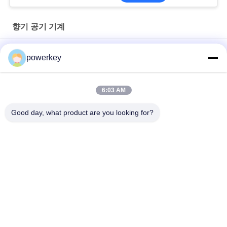
향기 공기 기계
중국 제조 직판 디퓨저 미니 전기 디퓨저 60ml 알루미늄
powerkey
공장 직판 가격 향기 에센셜 오일 미니 디퓨저 60ml 알루미늄
6:03 AM
100Ml 프리미엄 에센셜 오일 디퓨저 머신 아로마테라피 공기 디퓨
저 1.57W
Good day, what product are you looking for?
모든
아로마 확산기 기계
향기 디퓨저 기계
에센셜 오일 디퓨저 
자동 향기 디퓨저
기계
향기 전달 시스템
공조 향기 디퓨저