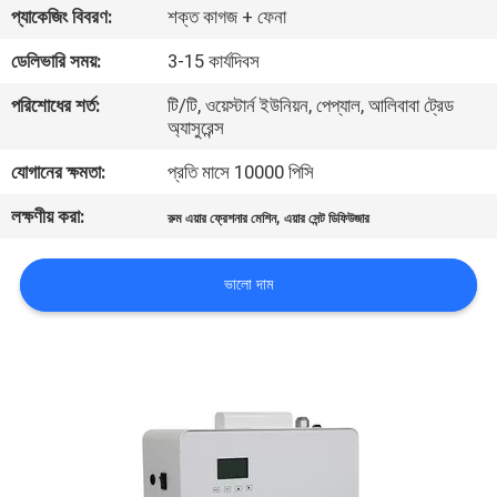
প্যাকেজিং বিবরণ:
শক্ত কাগজ + ফেনা
কারখানা
ডেলিভারি সময়:
3-15 কার্যদিবস
ভ্রমণ
পরিশোধের শর্ত:
টি/টি, ওয়েস্টার্ন ইউনিয়ন, পেপ্যাল, আলিবাবা ট্রেড
অ্যাসুরেন্স
মান
যোগানের ক্ষমতা:
প্রতি মাসে 10000 পিসি
নিয়ন্ত্রণ
লক্ষণীয় করা:
,
রুম এয়ার ফ্রেশনার মেশিন
এয়ার সেন্ট ডিফিউজার
যোগাযোগ
ভালো দাম
করুন
খবর
উদ্ধৃতির