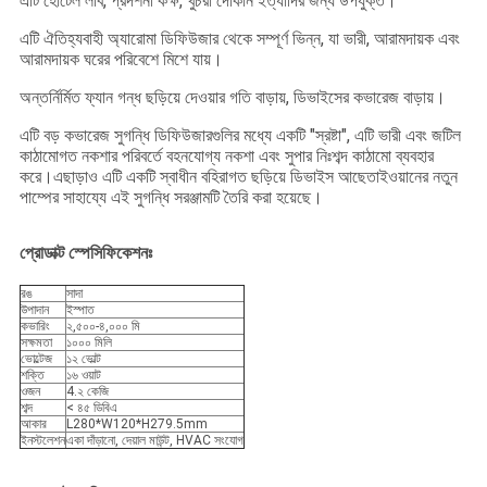
এটি হোটেল লবি, প্রদর্শনী কক্ষ, খুচরা দোকান ইত্যাদির জন্য উপযুক্ত।
এটি ঐতিহ্যবাহী অ্যারোমা ডিফিউজার থেকে সম্পূর্ণ ভিন্ন, যা ভারী, আরামদায়ক এবং
আরামদায়ক ঘরের পরিবেশে মিশে যায়।
অন্তর্নির্মিত ফ্যান গন্ধ ছড়িয়ে দেওয়ার গতি বাড়ায়, ডিভাইসের কভারেজ বাড়ায়।
এটি বড় কভারেজ সুগন্ধি ডিফিউজারগুলির মধ্যে একটি "স্রষ্টা", এটি ভারী এবং জটিল
কাঠামোগত নকশার পরিবর্তে বহনযোগ্য নকশা এবং সুপার নিঃশব্দ কাঠামো ব্যবহার
করে।এছাড়াও এটি একটি স্বাধীন বহিরাগত ছড়িয়ে ডিভাইস আছেতাইওয়ানের নতুন
পাম্পের সাহায্যে এই সুগন্ধি সরঞ্জামটি তৈরি করা হয়েছে।
প্রোডাক্ট স্পেসিফিকেশনঃ
রঙ
সাদা
উপাদান
ইস্পাত
কভারিং
২,৫০০-৪,০০০ মি
সক্ষমতা
১০০০ মিলি
ভোল্টেজ
১২ ভোল্ট
শক্তি
১৬ ওয়াট
ওজন
4.২ কেজি
শব্দ
< ৪৫ ডিবিএ
আকার
L280*W120*H279.5mm
ইনস্টলেশন
একা দাঁড়ানো, দেয়াল মাউন্ট, HVAC সংযোগ