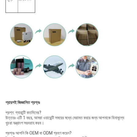
প্রায়শই জিজ্ঞাসিত প্রশ্নঃ
প্রশ্ন: গ্যারান্টি কতদিনের?
উত্তরঃ এটি 1 বছর, আমরা ওয়ারেন্টি সময়ের মধ্যে মেরামত করার জন্য আপনাকে বিনামূল্যে
খুচরা যন্ত্রাংশ সরবরাহ করব।
প্রশ্নঃ আপনি কি OEM বা ODM গ্রহণ করেন?