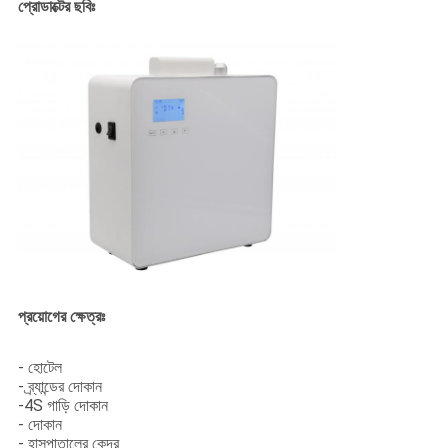
প্রোডাক্টের ছবিঃ
প্রয়োগের ক্ষেত্রঃ
- হোটেল
- ব্র্যান্ডের দোকান
-4S গাড়ি দোকান
- দোকান
- হাসপাতালের কেন্দ্র