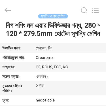
Meter
Online
Market.
All
Rights
সুগন্ধি এয়ার মেশিন
Reserved.
Developed
বিগ শপিং মল এয়ার ডিফিউজার গন্ধ, 280 *
বাড়ি
by
ECER
120 * 279.5mm হোটেল সুগন্ধি মেশিন
পণ্য
উৎপত্তি স্থল:
শেনজেন, চীন
ভিডিও
পরিচিতিমুলক নাম:
Crearoma
সাক্ষ্যদান:
CE, ROHS, FCC, KC
VR
মডেল নম্বার:
এআরসি২
প্রদর্শন
ন্যূনতম চাহিদার
2 পিসি
পরিমাণ:
আমাদের
মূল্য:
negotiable
সম্পর্কে