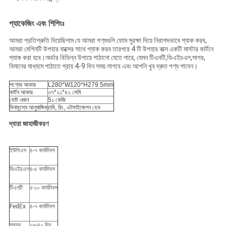
প্যাকেজিং এবং শিপিংঃ
আমরা প্রতিশ্রুতি দিয়েছিলাম যে আমরা পণ্যগুলি ফোম সুরক্ষা দিয়ে নিরাপদভাবে প্যাক করব,
আমরা মেশিনটি উপহার বাক্সের সাথে প্যাক করব তারপরে 4 টি উপহার বাক্স একটি মাস্টার কার্টনে
প্যাক করা হবে।অর্ডার বিভিন্ন উপায়ে পাঠানো যেতে পারে, যেমন টিএনটি,ডিএইচএল,সাগর,
বিমানের মাধ্যমে পাঠাতে প্রায় 4-9 দিন সময় লাগবে এবং আপনি খুব দ্রুত পণ্য পাবেন।
পণ্যের আকার
L280*W120*H279.5mm
কার্টন আকার
৩৭*২১*৪২ সেমি
মোট ওজন
5১ কেজি
বিনামূল্যে আনুষাঙ্গিক
চাবি, রিং, এটমাইজেশন হেড
দ্বারা জাহাজীকরণ
ইউপিএস
৪-৭ কার্যদিবস
ডিএইচএল
৪-৫ কার্যদিবস
টিএনটি
৫-১০ কার্যদিবস
FedEx
৪-৭ কার্যদিবস
সমুদ্র
২৬-৪০ দিন