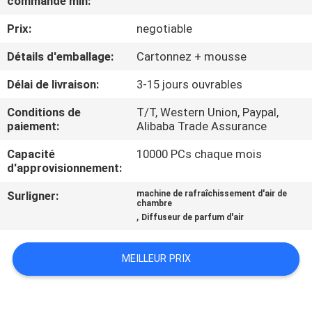
commande min:
DE
Prix:
negotiable
NOUS
Détails d'emballage:
Cartonnez + mousse
VISITE
Délai de livraison:
3-15 jours ouvrables
D'USINE
Conditions de
T/T, Western Union, Paypal,
paiement:
Alibaba Trade Assurance
CONTRÔLE
Capacité
10000 PCs chaque mois
DE
d'approvisionnement:
QUALITÉ
Surligner:
machine de rafraîchissement d'air de
chambre
,
Diffuseur de parfum d'air
CONTACTEZ-
NOUS
MEILLEUR PRIX
NOUVELLES