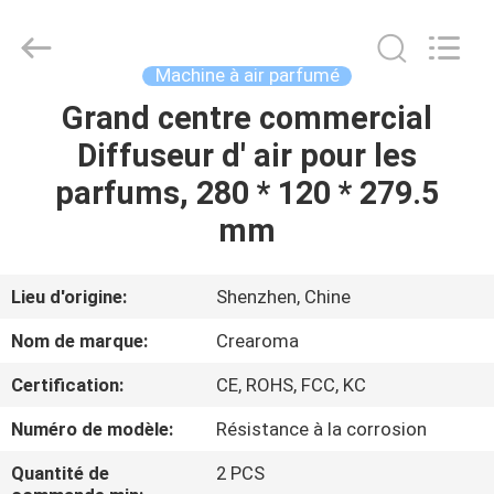
Water
Meter
Online
Market.
All
Machine à air parfumé
Rights
Reserved.
Grand centre commercial
MAISON
Developed
by
ECER
Diffuseur d' air pour les
PRODUITS
parfums, 280 * 120 * 279.5
mm
VIDÉOS
Lieu d'origine:
Shenzhen, Chine
VR
Nom de marque:
Crearoma
SHOW
Certification:
CE, ROHS, FCC, KC
AU
Numéro de modèle:
Résistance à la corrosion
SUJET
Quantité de
2 PCS