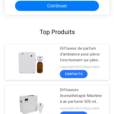
Continuer
Top Produits
Diffuseur de parfum
d'ambiance pour pièce
fonctionnant sur piles
AA, diffuseur de parfum
negotiable MOQ:Négociable
pour toilettes
CONTACTS
Diffuseurs
Aromathérapie Machine
à air parfumé 500 ml
Blanc 800-1200m3
negotiable MOQ:Négociable
Couverture de l'odeur