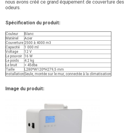
nous avons créé ce grand équipement de couverture des
odeurs.
Spécification du produit:
Couleur
Blanc
Matériel
Acier
Couverture
2500 à 4000 m3
Capacité
1 000 ml
Voltage
12 V
Le pouvoir
16 W
Le poids
4.2 kg
Le bruit
< 45dba
Taille
L280*W120*H279,5 mm
Installation
Seule, montée sur le mur, connectée à la climatisation
Image du produit: