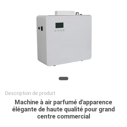
DEMANDEZ
UNE
CITATION
PLAN
DU
SITE
POLITIQUE
Description de produit
DE
Machine à air parfumé d'apparence
CONFIDENTIALITÉ
élégante de haute qualité pour grand
centre commercial