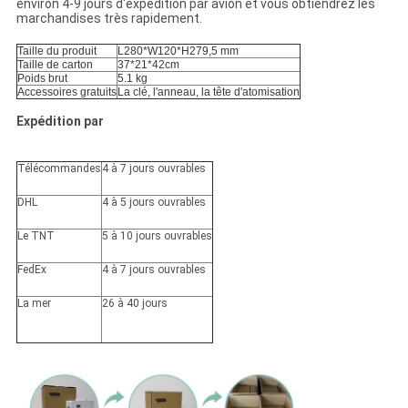
environ 4-9 jours d'expédition par avion et vous obtiendrez les
marchandises très rapidement.
Taille du produit
L280*W120*H279,5 mm
Taille de carton
37*21*42cm
Poids brut
5.1 kg
Accessoires gratuits
La clé, l'anneau, la tête d'atomisation
Expédition par
Télécommandes
4 à 7 jours ouvrables
DHL
4 à 5 jours ouvrables
Le TNT
5 à 10 jours ouvrables
FedEx
4 à 7 jours ouvrables
La mer
26 à 40 jours