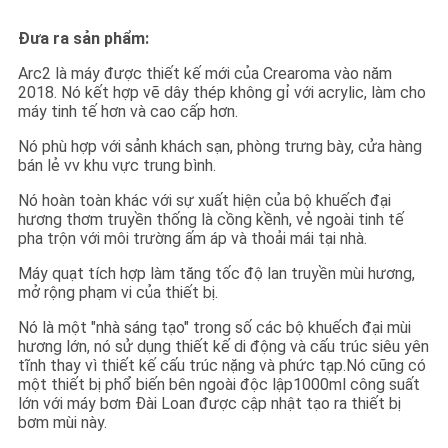
GIÁ
Đưa ra sản phẩm:
SƠ
Arc2 là máy được thiết kế mới của Crearoma vào năm
2018. Nó kết hợp vẽ dây thép không gỉ với acrylic, làm cho
ĐỒ
máy tinh tế hơn và cao cấp hơn.
TRANG
Nó phù hợp với sảnh khách sạn, phòng trưng bày, cửa hàng
bán lẻ vv khu vực trung bình.
WEB
Nó hoàn toàn khác với sự xuất hiện của bộ khuếch đại
hương thơm truyền thống là cồng kềnh, vẻ ngoài tinh tế
pha trộn với môi trường ấm áp và thoải mái tại nhà.
CHÍNH
SÁCH
Máy quạt tích hợp làm tăng tốc độ lan truyền mùi hương,
mở rộng phạm vi của thiết bị.
BẢO
Nó là một "nhà sáng tạo" trong số các bộ khuếch đại mùi
MẬT
hương lớn, nó sử dụng thiết kế di động và cấu trúc siêu yên
tĩnh thay vì thiết kế cấu trúc nặng và phức tạp.Nó cũng có
một thiết bị phổ biến bên ngoài độc lập1000ml công suất
lớn với máy bơm Đài Loan được cập nhật tạo ra thiết bị
bơm mùi này.