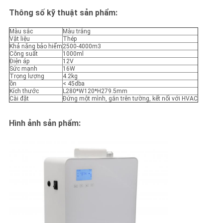
Thông số kỹ thuật sản phẩm:
Màu sắc
Màu trắng
Vật liệu
Thép
Khả năng bảo hiểm
2500-4000m3
Công suất
1000ml
Điện áp
12V
Sức mạnh
16W
Trọng lượng
4.2kg
ồn
< 45dba
Kích thước
L280*W120*H279.5mm
Cài đặt
Đứng một mình, gắn trên tường, kết nối với HVAC
Hình ảnh sản phẩm: