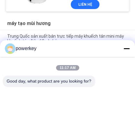
LIÊN HỆ
máy tạo mùi hương
Trung Quốc sản xuất bán trực tiếp máy khuếch tán mini máy
khuếch tán điện 60ml nhôm
powerkey
Giá bán trực tiếp của nhà máy hương thơm tinh dầu mini
diffuser 60ml nhôm
11:17 AM
Máy pha trộn dầu thiết yếu cao cấp 100Ml Máy pha trộn không
khí aromatherapy 1.57W
Good day, what product are you looking for?
Danh mục phổ biến
Tất cả
các
Máy Khuếch Tán 
Máy Khuếch Tán Mùi 
Hương Thơm
Hương
Máy Khuếch Tán 
Máy Khuếch Tán 
Tinh Dầu
Hương Thơm Tự 