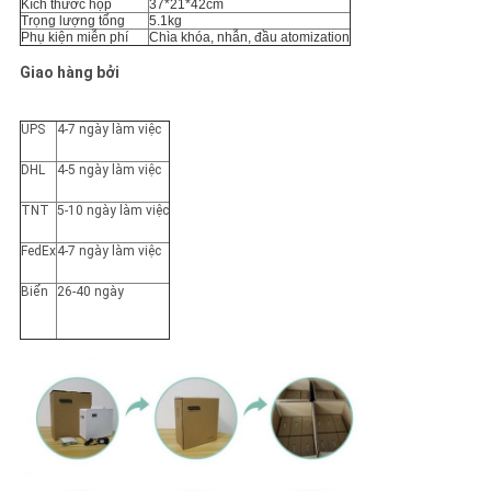
Kích thước hộp
37*21*42cm
Trọng lượng tổng
5.1kg
Phụ kiện miễn phí
Chìa khóa, nhẫn, đầu atomization
Giao hàng bởi
UPS
4-7 ngày làm việc
DHL
4-5 ngày làm việc
TNT
5-10 ngày làm việc
FedEx
4-7 ngày làm việc
Biển
26-40 ngày