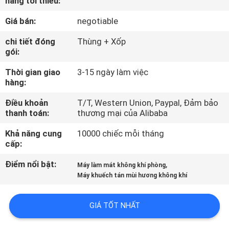
hàng tối thiểu:
VR
Giá bán:
negotiable
VỀ
chi tiết đóng
Thùng + Xốp
gói:
CHÚNG
Thời gian giao
3-15 ngày làm việc
TÔI
hàng:
Điều khoản
T/T, Western Union, Paypal, Đảm bảo
THAM
thanh toán:
thương mại của Alibaba
QUAN
Khả năng cung
10000 chiếc mỗi tháng
NHÀ
cấp:
MÁY
Điểm nổi bật:
,
Máy làm mát không khí phòng
Máy khuếch tán mùi hương không khí
KIỂM
GIÁ TỐT NHẤT
SOÁT