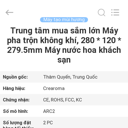
2026
China
Water
Meter
Online
Máy tạo mùi hương
Market.
All
Trung tâm mua sắm lớn Máy
TRANG
Rights
Reserved.
Developed
pha trộn không khí, 280 * 120 *
CHỦ
by
ECER
279.5mm Máy nước hoa khách
CÁC
sạn
SẢN
PHẨM
Nguồn gốc:
Thâm Quyến, Trung Quốc
Hàng hiệu:
Crearoma
VIDEO
Chứng nhận:
CE, ROHS, FCC, KC
Số mô hình:
ARC2
HƯỚNG
DẪN
Số lượng đặt
2 PC