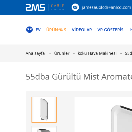
jamesauolcd@anlcd.com
EV
ÜRÜN:% S
VİDEOLAR
VR GÖSTERISI
Ana sayfa
Ürünler
koku Hava Makinesi
55d
55dba Gürültü Mist Aromate