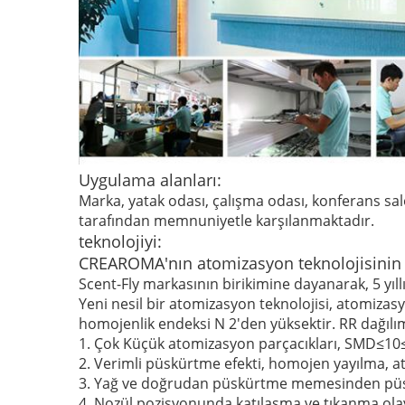
Uygulama alanları:
Marka,
yatak odası, çalışma odası, konferans sa
tarafından memnuniyetle karşılanmaktadır.
teknolojiyi:
CREAROMA'nın atomizasyon teknolojisinin 
Scent-Fly markasının birikimine dayanarak, 5 yıl
Yeni nesil bir atomizasyon teknolojisi, atomiza
homojenlik endeksi N 2'den yüksektir. RR dağılı
1. Çok Küçük atomizasyon parçacıkları, SMD≤10≤
2. Verimli püskürtme efekti, homojen yayılma, at
3. Yağ ve doğrudan püskürtme memesinden püskü
4. Nozül pozisyonunda katılaşma ve tıkanma olay