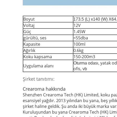
Boyut
173.5 (L) x140 (W) X64.
Voltaj
12V
Güç
1.45W
gürültü, ses
<55dba
Kapasite
100ml
Ağırlık
0.6kg
Koku kapsama
150-200m3
yatak od
Oturma odası,
Uygulama alanı
ofis,
vb
Şirket tanıtımı:
Crearoma hakkında
Shenzhen Crearoma Tech (HK) Limited, koku paza
esansiyel yağdır.
2013 yılından bu yana, beş yıllı
şirket haline geldik.
Şu anda iki büyük marka var: S
Kuruluşundan bu yana Crearoma Tech (HK) Limi