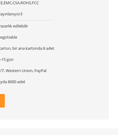
CE,EMC,CSA,ROHS,FCC
Yayınlanıyor3
azarlık edilebilir
negotiable
arton, bir ana kartonda 8 adet
5-15 gün
T/T, Western Union, PayPal
ayda 8000 adet