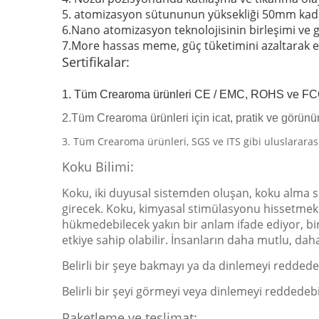
5. atomizasyon sütununun yüksekliği 50mm kadar
6.Nano atomizasyon teknolojisinin birleşimi ve
7.More hassas meme, güç tüketimini azaltarak etk
Sertifikalar:
1. Tüm Crearoma ürünleri CE / EMC, ROHS ve FCC
2.Tüm Crearoma ürünleri için icat, pratik ve görünüm
3. Tüm Crearoma ürünleri, SGS ve ITS gibi uluslararası
Koku Bilimi:
Koku, iki duyusal sistemden oluşan, koku alma si
girecek.
Koku, kimyasal stimülasyonu hissetmek iç
hükmedebilecek yakın bir anlam ifade ediyor, bi
etkiye sahip olabilir.
İnsanların daha mutlu, daha 
Belirli bir şeye bakmayı ya da dinlemeyi reddedeb
Belirli bir şeyi görmeyi veya dinlemeyi reddedebi
Paketleme ve teslimat: