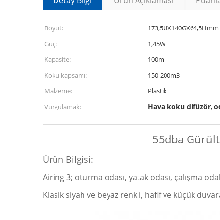
Detay Bilgi
Ürün Açıklaması
Puanla
Boyut:
173,5UX140GX64,5Hmm
Güç:
1,45W
Kapasite:
100ml
Koku kapsamı:
150-200m3
Malzeme:
Plastik
Hava koku difüzör
o
Vurgulamak:
,
55dba Gürült
Ürün Bilgisi:
Airing 3; oturma odası, yatak odası, çalışma odal
Klasik siyah ve beyaz renkli, hafif ve küçük duv