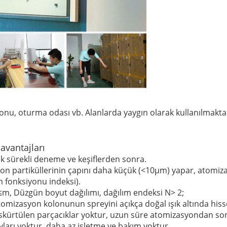
lonu, oturma odası vb. Alanlarda
yaygın olarak kullanılmakta
avantajları
lık sürekli deneme ve keşiflerden sonra.
syon partiküllerinin çapını daha küçük (<10μm) yapar, atomiz
m fonksiyonu indeksi).
m, Düzgün boyut dağılımı, dağılım endeksi N> 2;
omizasyon kolonunun spreyini açıkça doğal ışık altında hiss
rtülen parçacıklar yoktur, uzun süre atomizasyondan sonr
ları yoktur, daha az işletme ve bakım yoktur.