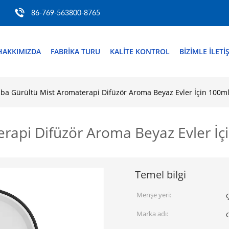
86-769-563800-8765
HAKKIMIZDA
FABRIKA TURU
KALITE KONTROL
BIZIMLE ILETI
ba Gürültü Mist Aromaterapi Difüzör Aroma Beyaz Evler İçin 100m
rapi Difüzör Aroma Beyaz Evler İç
Temel bilgi
Menşe yeri:
Marka adı: