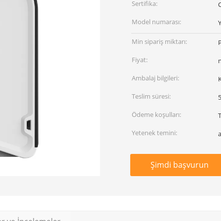
Sertifika:
Model numarası:
Min sipariş miktarı:
P
Fiyat:
Ambalaj bilgileri:
K
Teslim süresi:
Ödeme koşulları:
Yetenek temini:
Şimdi başvurun