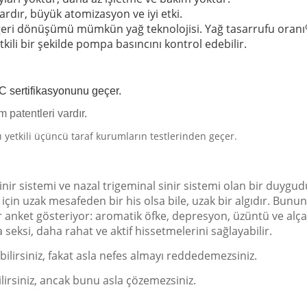
dır, büyük atomizasyon ve iyi etki.
 geri dönüşümü mümkün yağ teknolojisi.
Yağ tasarrufu oranı
ili bir şekilde pompa basıncını kontrol edebilir.
 sertifikasyonunu geçer.
 patentleri vardır.
 yetkili üçüncü taraf kurumların testlerinden geçer.
nir sistemi ve nazal trigeminal sinir sistemi olan bir duygud
in uzak mesafeden bir his olsa bile, uzak bir algıdır.
Bunun 
r anket gösteriyor: aromatik öfke, depresyon, üzüntü ve alç
seksi, daha rahat ve aktif hissetmelerini sağlayabilir.
ilirsiniz, fakat asla nefes almayı reddedemezsiniz.
lirsiniz, ancak bunu asla çözemezsiniz.