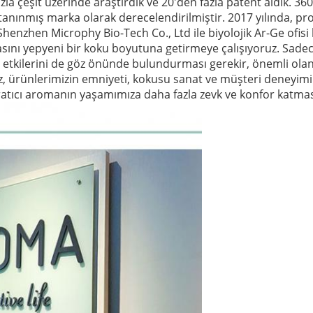
a çeşit üzerinde araştırdık ve 20'den fazla patent aldık.
360
n tanınmış marka olarak derecelendirilmiştir.
2017 yılında, pro
henzhen Microphy Bio-Tech Co., Ltd ile biyolojik Ar-Ge ofisi
asını yepyeni bir koku boyutuna getirmeye çalışıyoruz.
Sadec
 etkilerini de göz önünde bulundurması gerekir, önemli olan,
, ürünlerimizin emniyeti, kokusu sanat ve müşteri deneyimi
atıcı aromanın yaşamımıza daha fazla zevk ve konfor katmas