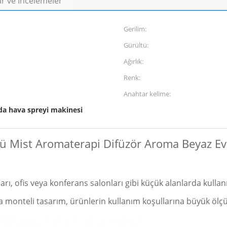
r ve İncelemeler
Gerilim:
Gürültü:
Ağırlık:
Renk:
Anahtar kelime:
da hava spreyi makinesi
ü Mist Aromaterapi Difüzör Aroma Beyaz Evl
arı, ofis veya konferans salonları gibi küçük alanlarda kulla
ara monteli tasarım, ürünlerin kullanım koşullarına büyük öl