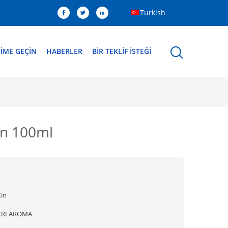
Turkish
ŞIME GEÇIN
HABERLER
BIR TEKLIF ISTEĞI
l
in 100ml
Çin
CREAROMA