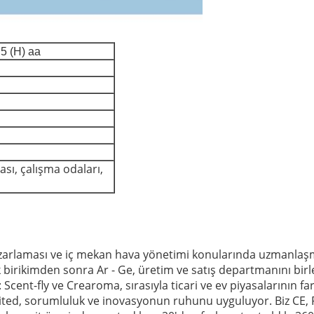
5 (H) aa
ası, çalışma odaları,
rlaması ve iç mekan hava yönetimi konularında uzmanlaşmış
k birikimden sonra Ar - Ge, üretim ve satış departmanını birleş
cent-fly ve Crearoma, sırasıyla ticari ve ev piyasalarının fark
ted, sorumluluk ve inovasyonun ruhunu uyguluyor.
Biz CE,