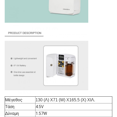
Μέγεθος
130 (Λ) X71 (W) X165.5 (Χ) ΧΙΛ.
Τάση
4.5V
Δύναμη
1.57W