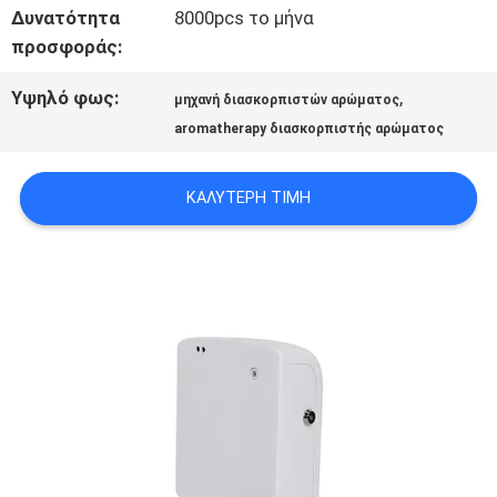
ΣΕ
Δυνατότητα
8000pcs το μήνα
προσφοράς:
ΕΠΑΦΉ
Υψηλό φως:
,
ΜΕ
μηχανή διασκορπιστών αρώματος
aromatherapy διασκορπιστής αρώματος
ΕΙΔΉΣΕΙΣ
ΚΑΛΎΤΕΡΗ ΤΙΜΉ
ΖΗΤΉΣΤΕ
ΈΝΑ
ΑΠΌΣΠΑΣΜΑ
SITEMAP