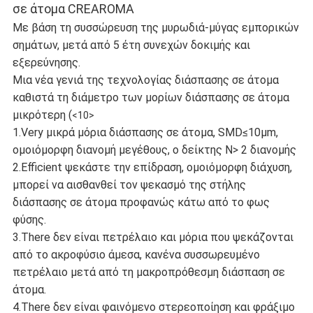
σε άτομα CREAROMA
Με βάση τη συσσώρευση της μυρωδιά-μύγας εμπορικών
σημάτων, μετά από 5 έτη συνεχών δοκιμής και
εξερεύνησης.
Μια νέα γενιά της τεχνολογίας διάσπασης σε άτομα
καθιστά τη διάμετρο των μορίων διάσπασης σε άτομα
μικρότερη (
<10>
1.Very μικρά μόρια διάσπασης σε άτομα, SMD≤10μm,
ομοιόμορφη διανομή μεγέθους, ο δείκτης N> 2 διανομής
2.Efficient ψεκάστε την επίδραση, ομοιόμορφη διάχυση,
μπορεί να αισθανθεί τον ψεκασμό της στήλης
διάσπασης σε άτομα προφανώς κάτω από το φως
φύσης.
3.There δεν είναι πετρέλαιο και μόρια που ψεκάζονται
από το ακροφύσιο άμεσα, κανένα συσσωρευμένο
πετρέλαιο μετά από τη μακροπρόθεσμη διάσπαση σε
άτομα.
4.There δεν είναι φαινόμενο στερεοποίηση και φράξιμο