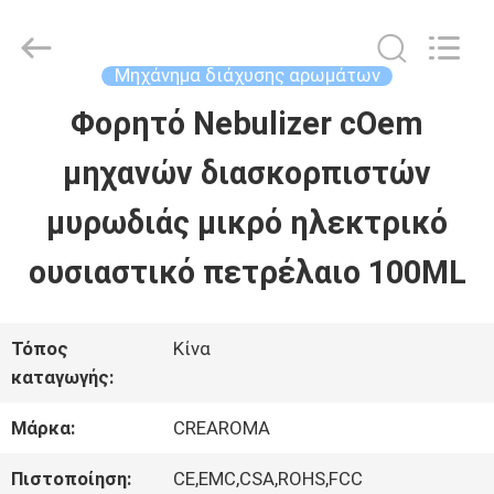
Water
Meter
Online
Market.
Μηχάνημα διάχυσης αρωμάτων
All
Rights
Φορητό Nebulizer cOem
ΣΠΊΤΙ
Reserved.
Developed
μηχανών διασκορπιστών
by
ECER
ΠΡΟΪΌΝΤΑ
μυρωδιάς μικρό ηλεκτρικό
ουσιαστικό πετρέλαιο 100ML
ΒΊΝΤΕΟ
Τόπος
Κίνα
ΕΜΦΆΝΙΣΗ
καταγωγής:
VR
Μάρκα:
CREAROMA
Πιστοποίηση:
CE,EMC,CSA,ROHS,FCC