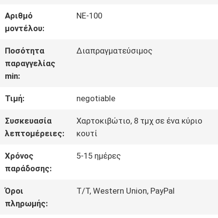
ΠΕΡΊΠΟΥ
Αριθμό
ΝΕ-100
ΕΜΕΊΣ
μοντέλου:
Ποσότητα
Διαπραγματεύσιμος
ΓΎΡΟΣ
παραγγελίας
min:
ΕΡΓΟΣΤΑΣΊΩΝ
Τιμή:
negotiable
ΠΟΙΟΤΙΚΌΣ
Συσκευασία
Χαρτοκιβώτιο, 8 τμχ σε ένα κύριο
λεπτομέρειες:
κουτί
ΈΛΕΓΧΟΣ
Χρόνος
5-15 ημέρες
παράδοσης:
ΜΑΣ
Όροι
T/T, Western Union, PayPal
ΕΛΆΤΕ
πληρωμής: