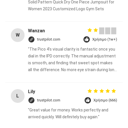
Solid Pattern Quick Dry One Piece Jumpsuit for
Women 2023 Customized Logo Gym Sets
Wanzan
W
trustpilot.com
Χρήσιμο (1w+)
"The Pico 4's visual clarity is fantastic once you
dial in the IPD correctly. The manual adjustment
is smooth, and finding that sweet spot makes
all the difference. No more eye strain during long
sessions. Highly recommend taking the time to
set it up properly!""The Pico 4's visual clarity is
fantastic once you dial in the IPD correctly. The
Lily
L
manual adjustment is smooth, and finding that
trustpilot.com
Χρήσιμο (666)
sweet spot makes all the difference. No more
"Great value for money. Works perfectly and
eye strain during long sessions. Highly
arrived quickly. Will definitely buy again."
recommend taking the time to set it up
properly!""The Pico 4's visual clarity is fantastic