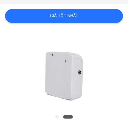
MÁY
GIÁ TỐT NHẤT
KIỂM
SOÁT
CHẤT
LƯỢNG
LIÊN
HỆ
CHÚNG