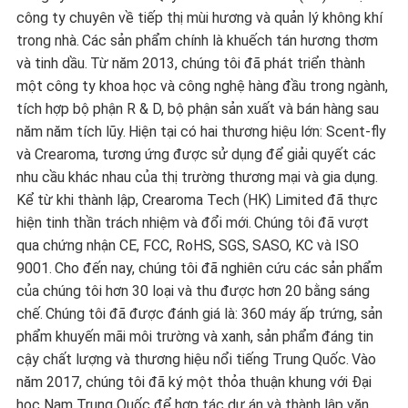
công ty chuyên về tiếp thị mùi hương và quản lý không khí
trong nhà.
Các sản phẩm chính là khuếch tán hương thơm
và tinh dầu.
Từ năm 2013, chúng tôi đã phát triển thành
một công ty khoa học và công nghệ hàng đầu trong ngành,
tích hợp bộ phận R & D, bộ phận sản xuất và bán hàng sau
năm năm tích lũy.
Hiện tại có hai thương hiệu lớn: Scent-fly
và Crearoma, tương ứng được sử dụng để giải quyết các
nhu cầu khác nhau của thị trường thương mại và gia dụng.
Kể từ khi thành lập, Crearoma Tech (HK) Limited đã thực
hiện tinh thần trách nhiệm và đổi mới.
Chúng tôi đã vượt
qua chứng nhận CE, FCC, RoHS, SGS, SASO, KC và ISO
9001.
Cho đến nay, chúng tôi đã nghiên cứu các sản phẩm
của chúng tôi hơn 30 loại và thu được hơn 20 bằng sáng
chế.
Chúng tôi đã được đánh giá là: 360 máy ấp trứng, sản
phẩm khuyến mãi môi trường và xanh, sản phẩm đáng tin
cậy chất lượng và thương hiệu nổi tiếng Trung Quốc.
Vào
năm 2017, chúng tôi đã ký một thỏa thuận khung với Đại
học Nam Trung Quốc để hợp tác dự án và thành lập văn