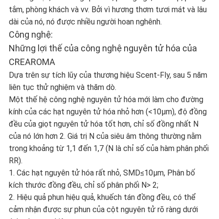
tắm, phòng khách và vv. Bởi vì hương thơm tươi mát và lâu
dài của nó, nó được nhiều người hoan nghênh.
Công nghệ:
Những lợi thế của công nghệ nguyên tử hóa của
CREAROMA
Dựa trên sự tích lũy của thương hiệu Scent-Fly, sau 5 năm
liên tục thử nghiệm và thăm dò.
Một thế hệ công nghệ nguyên tử hóa mới làm cho đường
kính của các hạt nguyên tử hóa nhỏ hơn (<10μm), độ đồng
đều của giọt nguyên tử hóa tốt hơn, chỉ số đồng nhất N
của nó lớn hơn 2. Giá trị N của siêu âm thông thường nằm
trong khoảng từ 1,1 đến 1,7 (N là chỉ số của hàm phân phối
RR).
1. Các hạt nguyên tử hóa rất nhỏ, SMD≤10μm, Phân bố
kích thước đồng đều, chỉ số phân phối N> 2;
2. Hiệu quả phun hiệu quả, khuếch tán đồng đều, có thể
cảm nhận được sự phun của cột nguyên tử rõ ràng dưới