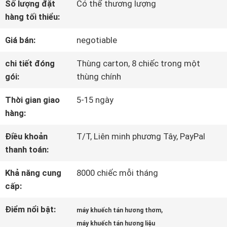
Số lượng đặt
Có thể thương lượng
HƯỚNG
hàng tối thiểu:
DẪN
Giá bán:
negotiable
VR
chi tiết đóng
Thùng carton, 8 chiếc trong một
gói:
thùng chính
VỀ
Thời gian giao
5-15 ngày
hàng:
CHÚNG
Điều khoản
T/T, Liên minh phương Tây, PayPal
TÔI
thanh toán:
Khả năng cung
8000 chiếc mỗi tháng
THAM
cấp:
QUAN
Điểm nổi bật:
,
máy khuếch tán hương thơm
NHÀ
máy khuếch tán hương liệu