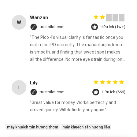
Wanzan
W
trustpilot.com
Hữu ích (1w+)
"The Pico 4's visual clarity is fantastic once you
dial in the IPD correctly. The manual adjustment
is smooth, and finding that sweet spot makes
all the difference. No more eye strain during long
sessions. Highly recommend taking the time to
set it up properly!""The Pico 4's visual clarity is
fantastic once you dial in the IPD correctly. The
Lily
L
manual adjustment is smooth, and finding that
trustpilot.com
Hữu ích (666)
sweet spot makes all the difference. No more
"Great value for money. Works perfectly and
eye strain during long sessions. Highly
arrived quickly. Will definitely buy again."
recommend taking the time to set it up
properly!""The Pico 4's visual clarity is fantastic
once you dial in the IPD correctly. The manual
máy khuếch tán hương thơm
máy khuếch tán hương liệu
adjustment is smooth, and finding that sweet