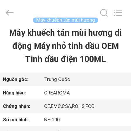
-
2025
China
Water
Máy khuếch tán mùi hương
Meter
Online
Máy khuếch tán mùi hương di
TRANG
Market.
All
động Máy nhỏ tinh dầu OEM
CHỦ
Rights
Reserved.
Developed
Tinh dầu điện 100ML
by
ECER
CÁC
SẢN
Nguồn gốc:
Trung Quốc
PHẨM
Hàng hiệu:
CREAROMA
Chứng nhận:
CE,EMC,CSA,ROHS,FCC
VIDEO
Số mô hình:
NE-100