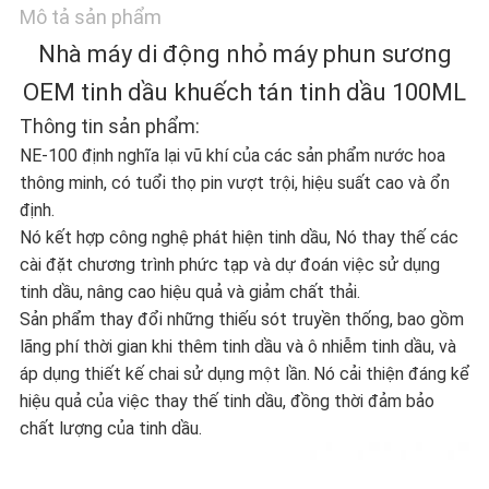
TÔI
Mô tả sản phẩm
Nhà máy di động nhỏ máy phun sương
TIN
OEM tinh dầu khuếch tán tinh dầu 100ML
Thông tin sản phẩm:
TỨC
NE-100 định nghĩa lại vũ khí của các sản phẩm nước hoa
thông minh, có tuổi thọ pin vượt trội, hiệu suất cao và ổn
định.
YÊU
Nó kết hợp công nghệ phát hiện tinh dầu, Nó thay thế các
cài đặt chương trình phức tạp và dự đoán việc sử dụng
CẦU
tinh dầu, nâng cao hiệu quả và giảm chất thải.
BÁO
Sản phẩm thay đổi những thiếu sót truyền thống, bao gồm
lãng phí thời gian khi thêm tinh dầu và ô nhiễm tinh dầu, và
GIÁ
áp dụng thiết kế chai sử dụng một lần.
Nó cải thiện đáng kể
hiệu quả của việc thay thế tinh dầu, đồng thời đảm bảo
chất lượng của tinh dầu.
SƠ