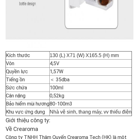
Kích thước
130 (L) X71 (W) X165.5 (H) mm
Vôn
4,5V
Quyền lực
1,57W
Tiếng ồn
＜ 35dba
Sức chứa
100ml
Cân nặng
0,52kg
Bảo hiểm mùi hương
80-100m3
Khu vực ứng dụng
Nhà vệ sinh, thang máy, vv thiếu điện
Giới thiệu công ty:
Về Crearoma
Công ty TNHH Thâm Quyến Crearoma Tech (HK) là một