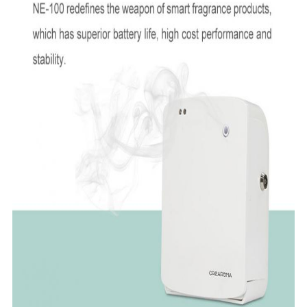
ĐỒ
TRANG
WEB
CHÍNH
SÁCH
BẢO
MẬT