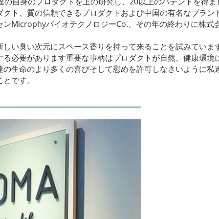
達の自身のプロダクトを上の研究し、20以上のパテントを得まし
クト、質の信頼できるプロダクトおよび中国の有名なブランド
MicrophyバイオテクノロジーCo.、その年の終わりに株式
新しい臭い次元にスペース香りを持って来ることを試みていま
する必要があります重要な事柄はプロダクトが自然、健康環境
達の生命のより多くの喜びそして慰めを許可しなさいように私
ことです。