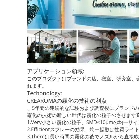
アプリケーション領域:
このプロダクトはブランドの店、寝室、研究室、
れます。
Techonology:
CREAROMAの霧化の技術の利点
、5年間の連続的な試験および調査後にブランド
霧化の技術の新しい世代は霧化の粒子のさせます
1.Very小さい霧化の粒子、SMD≤10μmの均一サイ
2.Efficientスプレーの効果、均一拡散は性
3.Thereは長い時間の霧化の後でノズルから直