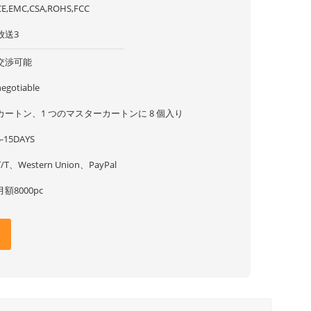
CE,EMC,CSA,ROHS,FCC
放送3
交渉可能
negotiable
カートン、1 つのマスターカートンに 8 個入り
5-15DAYS
T/T、Western Union、PayPal
月額8000pc