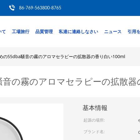
86-769-563800-8765
いて
工場旅行
品質管理
私達に連絡しなさい
ニュース
引用
のための55dba騒音の霧のアロマセラピーの拡散器の香り白い100ml
ba騒音の霧のアロマセラピーの拡散器の
基本情報
起源の場所:
ブランド名: