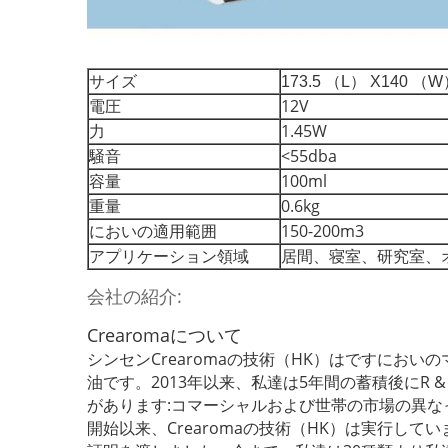
サイズ
173.5 （L） X140 （W
電圧
12V
力
1.45W
騒音
<55dba
容量
100ml
重量
0.6kg
においの適用範囲
150-200m3
アプリケーション領域
寝室、研究室、
居間、
会社の紹介:
Crearomaについて
シンセンCrearomaの技術（HK）はですに
油です。2013年以来、私達は5年間の蓄積後にR
があります:コマーシャルおよび世帯の市場の異なっ
開始以来、Crearomaの技術（HK）は実行してい