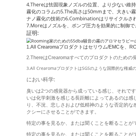
4.Thereは怯固現象ノズルの位置、より少ない
霧化のコラムの5.The高さは50mmまで、大き
ナノ霧化の技術の6.Combinationはリサイ
7.Moreはノズルを、ポンプ圧力を効果的に制
証明:
1.All Crearomaプロダクトはセリウム/EMCを
2.ThereはCrearomaすべてのプロダクトの
3.All CrearomaプロダクトはSGSのような国際的な権
におい科学:
臭いは2つの感覚器から成っている感じ、それです嗅
いは化学刺激を感じる長距離によってあるのは感じ
り、不況、悲しさおよび低精神のような否定的な
クシーにさせることができます。
特定の事を見るか、または聞くことを断ることが
特定の事を見るか、または聞くことを断ることが