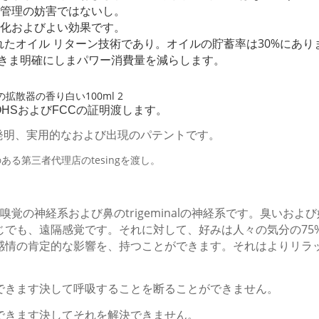
維持管理の妨害ではないし。
い霧化およびよい効果です。
クルされたオイル リターン技術であり。オイルの貯蓄率は30%にあり
御できま明確にしまパワー消費量を減らします。
、ROHSおよびFCCの証明渡します。
ための発明、実用的なおよび出現のパテントです。
威のある第三者代理店のtesingを渡し。
覚の神経系および鼻のtrigeminalの神経系です。臭いお
でも、遠隔感覚です。それに対して、好みは人々の気分の75
感情の肯定的な影響を、持つことができます。それはよりリラ
できます決して呼吸することを断ることができません。
できます決してそれを解決できません。