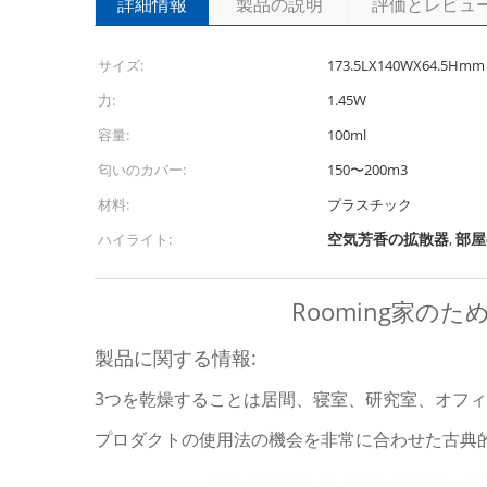
詳細情報
製品の説明
評価とレビュ
サイズ:
173.5LX140WX64.5Hmm
力:
1.45W
容量:
100ml
匂いのカバー:
150〜200m3
材料:
プラスチック
空気芳香の拡散器
部屋
ハイライト:
,
Rooming家の
製品に関する情報:
3つを乾燥することは居間、寝室、研究室、オフ
プロダクトの使用法の機会を非常に合わせた古典