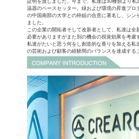
証明を渡しました。今まで、私達は30種類より私
温器のペースセッター、緑および環境の昇進プロダ
の中国南部の大学との枠組の合意に署名し、シンセン
ました。
この企業の開拓者そして改新者として、私達は全
必要がありますがまた別の機会の視覚効果を考慮
私達がたいと思う何をし創造的な香りを加える私
の芸術および顧客の経験間のバランスを達成する