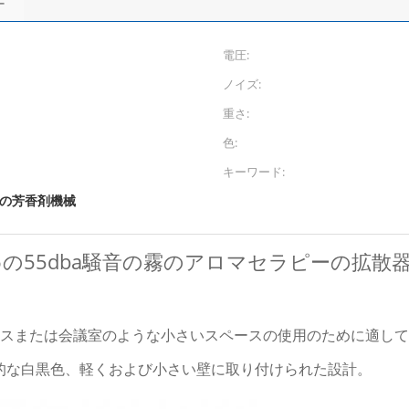
ー
電圧:
ノイズ:
重さ:
色:
キーワード:
の芳香剤機械
ための55dba騒音の霧のアロマセラピーの拡散器
ィスまたは会議室のような小さいスペースの使用のために適し
的な白黒色、軽くおよび小さい壁に取り付けられた設計。