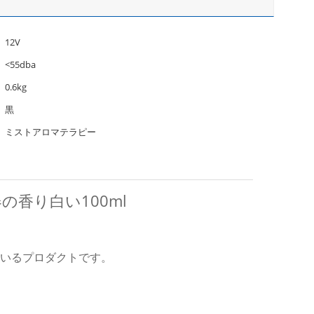
12V
<55dba
0.6kg
黒
ミストアロマテラピー
の香り白い100ml
ているプロダクトです。