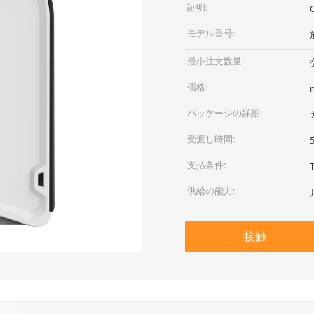
証明:
モデル番号:
最小注文数量:
価格:
パッケージの詳細:
受渡し時間:
支払条件:
供給の能力:
接触