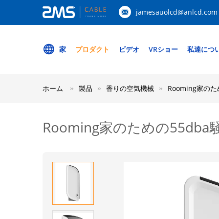
jamesauolcd@anlcd.com
家
プロダクト
ビデオ
VRショー
私達につ
ホーム
製品
香りの空気機械
Rooming家
Rooming家のための55d