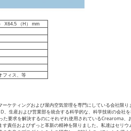
） X64.5 （H） mm
オフィス、
等
おいのマーケティングおよび屋内空気管理を専門にしている会社限
 & D、生産および営業部を統合する科学的な、科学技術の会社
た要求を解決するのにそれぞれ使用されているCrearoma
ます責任およびずっと革新の精神を限りました。私達はセリウム、FCC