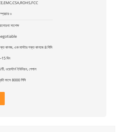
CE,EMC,CSA,ROHS,FCC
ম্প্রচার ৩
লোচনা সাপেক্ষ
negotiable
ক্ত কাগজ, এক মাস্টার শক্ত কাগজে 8 পিসি
-15 দিন
ি/টি, ওয়েস্টার্ন ইউনিয়ন, পেপাল
্রতি মাসে 8000 পিসি