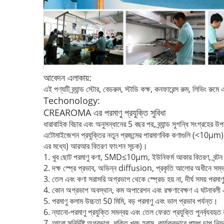
আবেদন এলাকায়:
এই পণ্যটি ব্র্যান্ড স্টোর,
বেডরুম, স্টাডি কক্ষ, কনফারেন্স রুম, লিভিং রুমে
Techonology:
CREAROMA এর পরমাণু প্রযুক্তি সুবিধা
ধারাবাহিক বিচার এবং অনুসন্ধানের 5 বছর পর, ব্র্যান্ড সুগন্ধি সংগ্রহের 
এটোমাইজেশন প্রযুক্তির নতুন প্রজন্মের পারমাণবিক কণাগুলি (<10μm
এর মধ্যে) আরআর বিতরণ ফাংশন সূচক)।
1. খুব ছোট পরমাণু কণা, SMD≤10μm, ইউনিফর্ম আকার বিতরণ, বন্টন
2. দক্ষ স্প্রে প্রভাব, অভিন্ন diffusion, প্রকৃতি আলোর অধীনে সম্
3. তেল এবং কণা সরাসরি অগ্রভাগ থেকে স্প্রেড হয় না, দীর্ঘ সময় পর
4. কোন অগ্রভাগ অবস্থান, কম অপারেশন এবং রক্ষণাবেক্ষণ এ ঘটনাবলী এ
5. পরমাণু কলাম উচ্চতা 50 মিমি, বড় পরমাণু এবং ভাল প্রভাব পর্যন্ত।
6. ন্যানো-পরমাণু প্রযুক্তি সমন্বয় এবং তেল ফেরত প্রযুক্তি পুনর্ব্যবহৃ
7. আরো সুনির্দিষ্ট অগ্রভাগ, শক্তি খরচ হ্রাস, কার্যকরভাবে পাম্প চাপ নিয