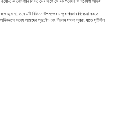
াই বায়ো-টেক কোম্পানি লিমিটেডের সাথে জৈবিক গবেষণা ও গবেষণা অফিস
রতে হবে না, তবে এটি বিভিন্ন উপলক্ষের চাক্ষুষ প্রভাব বিবেচনা করতে
ভিজ্ঞতার মধ্যে আমাদের প্রচেষ্টা এবং নিরলস সাধনা দ্বারা, যাতে সৃষ্টিশীল