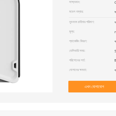
সাক্ষ্যদান:
মডেল নম্বার:
স
ন্যূনতম চাহিদার পরিমাণ:
আ
মূল্য:
প্যাকেজিং বিবরণ:
শ
ডেলিভারি সময়:
5
পরিশোধের শর্ত:
ট
যোগানের ক্ষমতা:
প
এখন যোগাযোগ