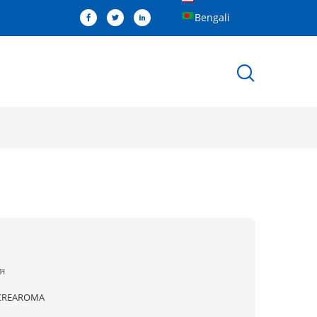
Bengali
ীন
CREAROMA