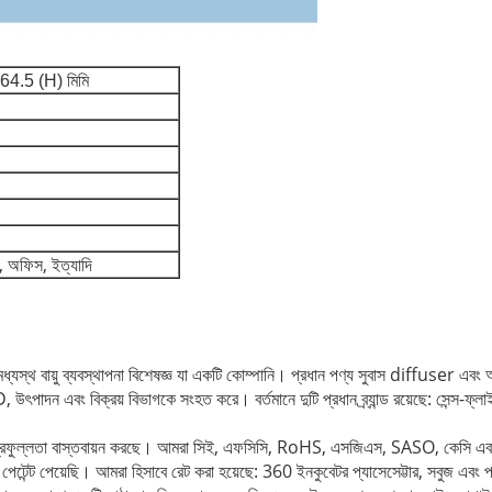
64.5 (H) মিমি
ষ, অফিস,
ইত্যাদি
স্থ বায়ু ব্যবস্থাপনা বিশেষজ্ঞ যা একটি কোম্পানি।
প্রধান পণ্য সুবাস diffuser এবং 
& D, উৎপাদন এবং বিক্রয় বিভাগকে সংহত করে।
বর্তমানে দুটি প্রধান ব্র্যান্ড রয়েছে: সেন্
্রফুল্লতা বাস্তবায়ন করছে।
আমরা সিই, এফসিসি, RoHS, এসজিএস, SASO, কেসি এবং
েটেন্ট পেয়েছি।
আমরা হিসাবে রেট করা হয়েছে: 360 ইনকুবেটর প্যাসেসেট্টার, সবুজ এবং পর