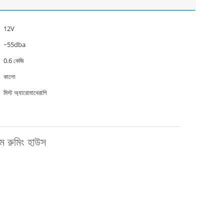
12V
~55dba
0.6 কেজি
কালো
মিস্ট অ্যারোমাথেরাপি
ম রুমিং হাউস