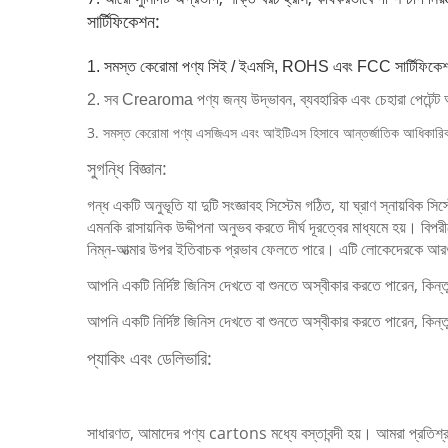
সার্টিফিকেশন:
1. সমস্ত কেরোমা পণ্য সিই / ইএমসি, ROHS এবং FCC সার্টিফিকে
2. সব Crearoma পণ্য জন্য উদ্ভাবন, ব্যবহারিক এবং চেহারা পেটেন্
3. সমস্ত কেরোমা পণ্য এসজিএস এবং আইটিএস হিসাবে আন্তর্জাতিক আধিকারিক 
সুগন্ধি বিজ্ঞান:
গন্ধ একটি অনুভূতি যা দুটি সংজ্ঞাবহ সিস্টেম গঠিত, যা ঘ্রাণ স্নায়বিক সিস্
এমনকি রাসায়নিক উদ্দীপনা অনুভব করতে দীর্ঘ দূরত্বের মাধ্যমে হয়।
বিপর
নিম্ন-আত্মার উপর ইতিবাচক প্রভাব ফেলতে পারে।
এটি লোকেদেরকে আরও স
আপনি একটি নির্দিষ্ট জিনিস দেখতে বা শুনতে অস্বীকার করতে পারেন, কিন
আপনি একটি নির্দিষ্ট জিনিস দেখতে বা শুনতে অস্বীকার করতে পারেন, কি
প্যাকিং এবং ডেলিভারি:
সাধারণত, আমাদের পণ্য cartons মধ্যে বস্তাবন্দী হয়। আমরা প্রতিশ্রু