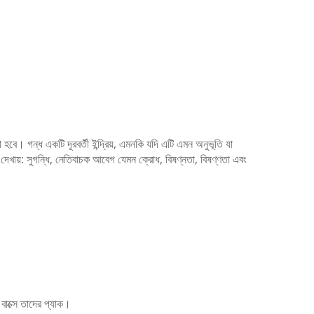
রা হবে।
গন্ধ একটি দূরবর্তী ইন্দ্রিয়, এমনকি যদি এটি এমন অনুভূতি যা
 দেখায়: সুগন্ধি, নেতিবাচক আবেগ যেমন ক্রোধ, বিষণ্নতা, বিষণ্ণতা এবং
বাক্সে তাদের প্যাক।