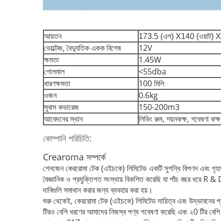
আয়তন
173.5 (এল) X140 (ওয়াট) X
ভোল্টেজ, বৈদ্যুতিক একক বিশেষ
12V
ক্ষমতা
1.45W
গোলমাল
<55dba
ধারণক্ষমতা
100 মিলি
ওজন
0.6kg
সুবাস কভারেজ
150-200m3
আবেদনের স্থান
শয়নকক্ষ, গবেষণা কক্
লিভিং রুম,
কোম্পানি পরিচিতি:
Crearoma সম্পর্কে
শেনজেন কেররোমা টেক (এইচকে) লিমিটেড একটি সুগন্ধি বিপণন এবং গৃহমধ্য
বৈজ্ঞানিক ও প্রযুক্তিগত সংস্থায় বিকশিত করেছি যা পাঁচ বছর ধরে R 
দাবিগুলি সমাধান করার জন্য ব্যবহার করা হয়।
শুরু থেকেই, কেররোমা টেক (এইচকে) লিমিটেড দায়িত্ব এবং উদ্ভাবনের প
টিরও বেশি ধরণের আমাদের নিজস্ব পণ্য গবেষণা করেছি এবং ২0 টির বেশি প