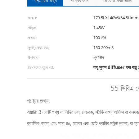
বিস্তারিত তথ্য
পণ্যের বর্ণনা
রেটিং ও পর্যালোচনা
আকার:
173.5LX140WX64.5Hmm
শক্তি:
1.45W
ক্ষমতা:
100 মিলি
সুগন্ধি কভারেজ:
150-200m3
উপাদান:
প্লাস্টিক
বায়ু সুবাস diffuser
রুম বায়ু
বিশেষভাবে তুলে ধরা:
,
55 ডিবিএ হো
পণ্যের তথ্য:
এয়ারিং 3 একটি পণ্য যা লিভিং রুম, বেডরুম, স্টাডি কক্ষ, অফিস বা কনফ
ক্লাসিক কালো এবং সাদা রঙ, হালকা এবং ছোট প্রাচীর মাউন্ট নকশা, যা