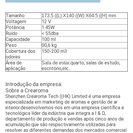
Tamanho
173.5 ((L) X140 ((W) X64.5 ((H) mm
Voltagem
12 V
Potência
1.45W
Ruído
< 55dba
Capacidade
100 ml
Peso
00,6 kg
Cobertura dos
150-200 m3
odores
Área de
quarto, salas de estudo,
Sala de estar.
aplicação
escritório,
etc.
Introdução da empresa:
Sobre a Crearoma
Shenzhen Crearoma Tech ((HK) Limited é uma empresa
especializada em marketing de aromas e gestão de ar
interior.desenvolvemos-nos em uma empresa científica e
tecnológica líder da indústria que integra a I & D,
departamento de produção e vendas após cinco anos de
acumulação.que são respectivamente utilizadas para
resolver as diferentes demandas dos mercados comercial