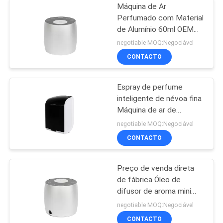
Máquina de Ar
Perfumado com Material
de Alumínio 60ml OEM
Mini Difusor Sem Água
negotiable MOQ:Negociável
Branco
CONTACTO
Espray de perfume
inteligente de névoa fina
Máquina de ar de
perfume de plástico
negotiable MOQ:Negociável
Rohs Aroma aprovado
CONTACTO
pela Fcc
Preço de venda direta
de fábrica Óleo de
difusor de aroma mini
difusor de 60 ml de
negotiable MOQ:Negociável
alumínio
CONTACTO