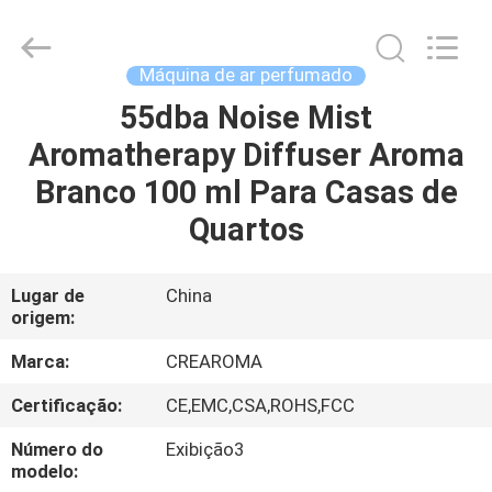
Water
Meter
Online
Market.
All
Máquina de ar perfumado
Rights
Reserved.
55dba Noise Mist
CASA
Developed
by
ECER
Aromatherapy Diffuser Aroma
PRODUTOS
Branco 100 ml Para Casas de
Quartos
VÍDEOS
Lugar de
China
origem:
SHOW
DE
Marca:
CREAROMA
RV
Certificação:
CE,EMC,CSA,ROHS,FCC
Número do
Exibição3
SOBRE
modelo: