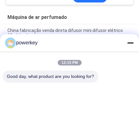
Máquina de ar perfumado
China fabricação venda direta difusor mini difusor elétrico
60ml de alumínio
powerkey
Preço de venda direta da fábrica difusor de óleo essencial de
aroma mini 60ml alumínio
12:15 PM
Máquina de difusão de óleos essenciais premium de 100 ml
Aromaterapia Diffusor de ar 1.57W
Good day, what product are you looking for?
Categorias populares
Todos
Máquina Do Difusor 
Máquina Difusora 
Do Aroma
De Perfume
Máquina De Difusor 
Difusor De 
De Óleo Essencial
Fragrância 
Automático