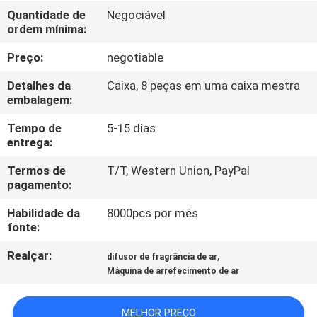
NÓS
Quantidade de
Negociável
ordem mínima:
EXCURSÃO
Preço:
negotiable
DA
Detalhes da
Caixa, 8 peças em uma caixa mestra
FÁBRICA
embalagem:
Tempo de
5-15 dias
entrega:
CONTROLE
DA
Termos de
T/T, Western Union, PayPal
pagamento:
QUALIDADE
Habilidade da
8000pcs por mês
fonte:
CONTACTE-
Realçar:
,
difusor de fragrância de ar
NOS
Máquina de arrefecimento de ar
NOTÍCIA
MELHOR PREÇO