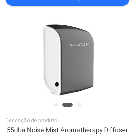
PEÇA
UMAS
CITAÇÕES
MAPA
DO
SITE
POLÍTICA
DE
PRIVACIDADE
Descrição de produto
55dba Noise Mist Aromatherapy Diffuser