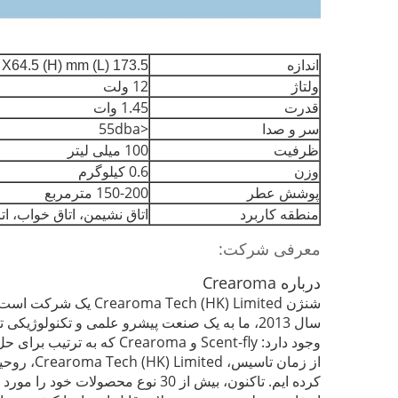
اندازه
173.5 (L) X140 (W) X64.5 (H) mm
ولتاژ
12 ولت
قدرت
1.45 وات
سر و صدا
<55dba
ظرفیت
100 میلی لیتر
وزن
0.6 کیلوگرم
پوشش عطر
150-200 مترمربع
منطقه کاربرد
اتاق خواب، ات
اتاق نشیمن،
معرفی شرکت:
درباره Crearoma
شنژن Crearoma Tech (HK) Limited یک شرکت است که متخصص در بازاریابی عطر و مدیریت هوا در محیط داخلی است.
سال 2013، ما به یک صنعت پیشرو علمی و تکنولوژیکی تبدیل شده ایم که بخش تحقیق و توسعه، تولید و فروش را پس از پنج سال انباشت ادغام می کند.
وجود دارد: Scent-fly و Crearoma که به ترتیب برای حل تقاضاهای مختلف بازار تجاری و خانگی مورد استفاده قرار می گیرند.
از زمان تاسیس، Crearoma Tech (HK) Limited، روحیه مسئولیت و نوآوری را به اجرا گذاشته است.
کرده ایم.
تاکنون، بیش از 30 نوع محصولات خود را مورد بررسی قرار داده ایم و بیش از 20 اختراع ثبت شده است.