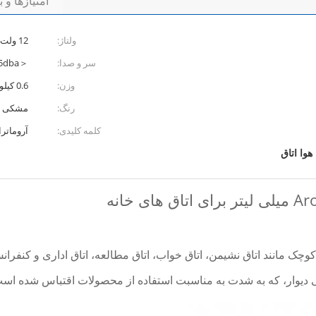
امتیازها و 
ولتاژ:
12 ولت
سر و صدا:
＜55dba
وزن:
0.6 کیلوگرم
رنگ:
مشکی
کلمه کلیدی:
آروماترا
وا اتاق
 خانه
یوار، که به شدت به مناسبت استفاده از محصولات اقتباس شده است