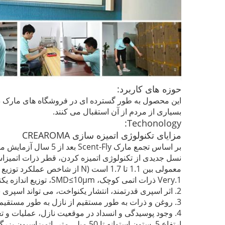
حوزه های کاربرد:
این محصول به طور گسترده ای در فروشگاه های مارک د
بسیاری از مردم از آن استقبال می کنند.
Techonology:
مزایای تکنولوژی اتمیزه سازی CREAROMA
بر اساس تجمع مارک Scent-Fly بعد از 5 سال آزمایش مستمر و اکتشافی.
معمولی بین 1.1 تا 1.7 است (N از شاخص عملکرد توزیع RR).
1.Very ذرات اتمی کوچک، SMD≤10μm، توزیع اندازه یکنواخت، شاخص توزیع N> 2؛
2. اثر اسپری قدرتمند، انتشار یکنواخت، می تواند اسپری ستون atomization را به وضوح تحت نور طبیعت احساس کند.
3. روغن و ذرات به طور مستقیم از نازل به طور مستقیم، بدون روغن انباشته پس از اتمیزه شدن زمان طولانی است.
4. وجود پوسیدگی و انسداد در موقعیت نازل، عملیات و تعمیر و نگهداری کمتر نیست.
ارتفاع 5. ستون استوانه تا 50 میلی متر، اتمیزاسیون بزرگ و اثر خوب است.