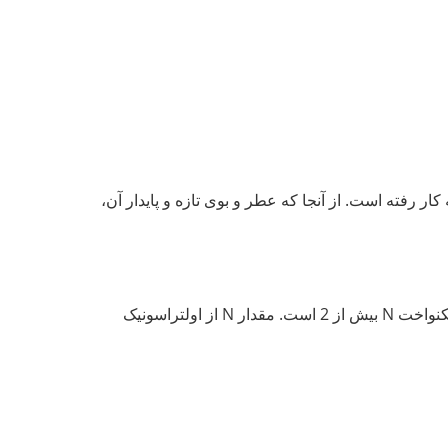
ار رفته است. از آنجا که عطر و بوی تازه و پایدار آن،
نسل جدیدی از تکنولوژی اتمیزه کردن، قطر ذرات اتمیزاسیون را کوچکتر (<10μm)، یکنواختی قطره اتمیزش بهتر، شاخص آن یکنواخت N بیش از 2 است. مقدار N از اولتراسونیک