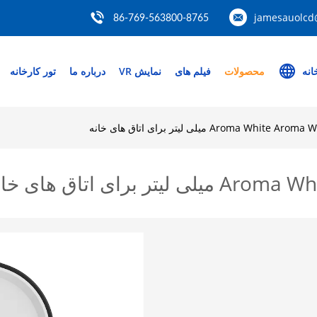
jamesauolcd
86-769-563800-8765
انه
محصولات
فیلم های
نمایش VR
درباره ما
تور کارخانه
Aroma Wh میلی لیتر برای اتاق های خانه
رای اتاق های خانه