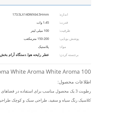
اندازه:
173.5LX140WX64.5Hmm
قدرت:
1.45 وات
ظرفیت:
100 میلی لیتر
پوشش بویایی:
150-200 مترمکعب
مواد:
پلاستیک
عطر رایحه هوا
دستگاه آرام بخش ه
برجسته کردن:
,
Aroma White Aroma White Aroma 100 میلی لیتر برای اتاق های
اطلاعات محصول:
رطوبت 3 یک محصول مناسب برای استفاده در فضاهای کوچک مانند اتاق نشیمن، اتاق خواب، اتاق مطالعه، اتاق اداری و کنفرانس است.
کلاسیک رنگ سیاه و سفید، طراحی سبک و کوچک طراحی د