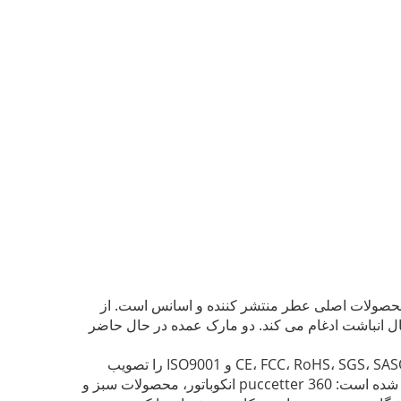
حصولات اصلی عطر منتشر کننده و اسانس است.
از
دو مارک عمده در حال حاضر
ما گواهینامه های CE، FCC، RoHS، SGS، SASO، KC و ISO9001 را تصویب
ما رتبه بندی شده است: 360 puccetter انکوباتور، محصولات سبز و