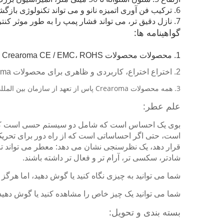
6. ترکیب فن آوری اتمیزه نانو و می تواند تکنولوژی بازگشت نفت بازیافت شود.
7. نازل دقیق تر، می تواند فشار پمپ را به طور موثر کنترل، کاهش مصرف برق.
گواهینامه ها:
1. محصولات محصولات Crearoma CE / EMC، ROHS و FCC گواهینامه صادر می کنند.
2. اختراع اختراع، کاربردی و ظاهری برای محصولات Crearoma وجود دارد.
3. همه محصولات Crearoma پاس از تعهد از سازمان بین المللی معتبر شخص ثالث مانند SGS و ITS.
علم عطر:
بوی یک احساس است که شامل دو سیستم حسی است که
است، حتی اگر احساساتی است که از راه دور برای تحر
قرار دهد، یک نظرسنجی نشان می دهد: معطر می تواند تا
شادتر، سکسی تر، آرام تر و فعال تر داشته باشند.
شما می توانید به چیزی نگاه کنید یا گوش دهید، اما هرگز ن
شما می توانید یک چیز خاص را مشاهده کنید یا گوش دهید ا
بسته بندی و تحویل: