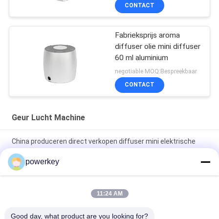
Goedkeuring Aroma
CONTACT
Fabrieksprijs aroma
diffuser olie mini diffuser
60 ml aluminium
negotiable MOQ:Bespreekbaar
CONTACT
Geur Lucht Machine
China produceren direct verkopen diffuser mini elektrische
diffuser 60 ml aluminium
powerkey
Fabriek directe verkoopprijs aroma etherische olie mini
diffuser 60ml aluminium
11:24 AM
100 ml Premium Essentiële Olie Diffuser Machine
Good day, what product are you looking for?