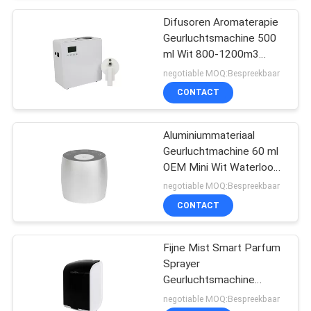
Difusoren Aromaterapie
Geurluchtsmachine 500
ml Wit 800-1200m3
Geurbedekking
negotiable MOQ:Bespreekbaar
CONTACT
Aluminiummateriaal
Geurluchtmachine 60 ml
OEM Mini Wit Waterloos
Diffuser
negotiable MOQ:Bespreekbaar
CONTACT
Fijne Mist Smart Parfum
Sprayer
Geurluchtsmachine
Plastic Rohs Fcc
negotiable MOQ:Bespreekbaar