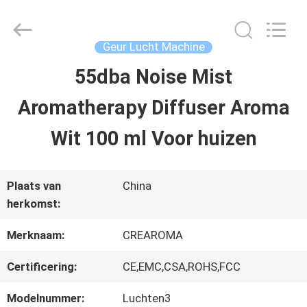
China
Water
Meter
Online
Geur Lucht Machine
Market.
All
55dba Noise Mist
HUIS
Rights
Reserved.
Aromatherapy Diffuser Aroma
Developed
by
PRODUCTEN
ECER
Wit 100 ml Voor huizen
VIDEOS
Plaats van
China
herkomst:
VR-
Merknaam:
CREAROMA
SHOW
Certificering:
CE,EMC,CSA,ROHS,FCC
Modelnummer:
Luchten3