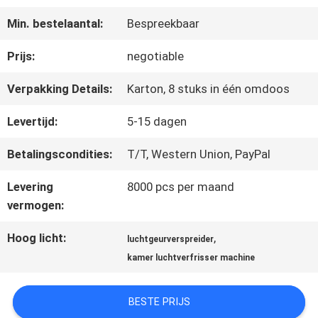
ONGEVEER
Min. bestelaantal:
Bespreekbaar
ONS
Prijs:
negotiable
FABRIEKSREIS
Verpakking Details:
Karton, 8 stuks in één omdoos
Levertijd:
5-15 dagen
KWALITEITSCONTROLE
Betalingscondities:
T/T, Western Union, PayPal
Levering
8000 pcs per maand
CONTACTEER
vermogen:
ONS
Hoog licht:
,
luchtgeurverspreider
kamer luchtverfrisser machine
NIEUWS
BESTE PRIJS