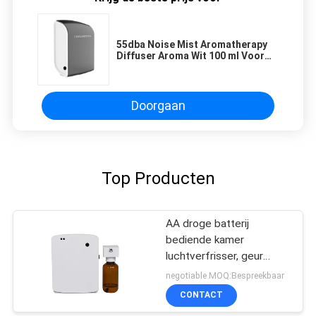
55dba Noise Mist Aromatherapy
Diffuser Aroma Wit 100 ml Voor
huizen
Doorgaan
Top Producten
AA droge batterij
bediende kamer
luchtverfrisser, geur
diffuser machine voor
negotiable MOQ:Bespreekbaar
toilet
CONTACT