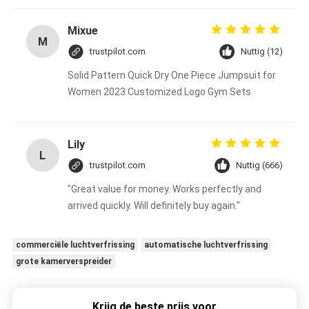
Mixue
M
trustpilot.com
Nuttig (12)
Solid Pattern Quick Dry One Piece Jumpsuit for
Women 2023 Customized Logo Gym Sets
Lily
L
trustpilot.com
Nuttig (666)
"Great value for money. Works perfectly and
arrived quickly. Will definitely buy again."
commerciële luchtverfrissing
automatische luchtverfrissing
grote kamerverspreider
Krijg de beste prijs voor